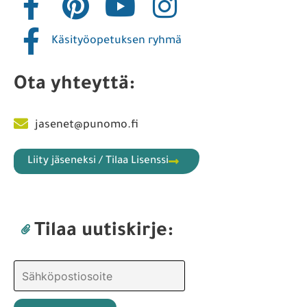
Käsityöopetuksen ryhmä
Ota yhteyttä:
jasenet@punomo.fi
Liity jäseneksi / Tilaa Lisenssi
Tilaa uutiskirje: