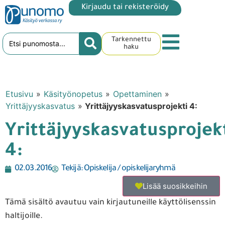
Kirjaudu tai rekisteröidy
Tarkennettu
haku
Etusivu
»
Käsityönopetus
»
Opettaminen
»
Yrittäjyyskasvatus
»
Yrittäjyyskasvatusprojekti 4:
Yrittäjyyskasvatusprojek
4:
02.03.2016
Tekijä:
Opiskelija / opiskelijaryhmä
Lisää suosikkeihin
Tämä sisältö avautuu vain kirjautuneille käyttölisenssin
haltijoille.