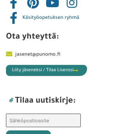
Käsityöopetuksen ryhmä
Ota yhteyttä:
jasenet@punomo.fi
Liity jäseneksi / Tilaa Lisenssi
Tilaa uutiskirje: