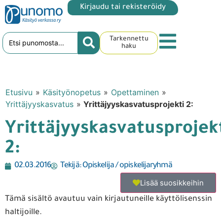
Kirjaudu tai rekisteröidy
Tarkennettu
haku
Etusivu
»
Käsityönopetus
»
Opettaminen
»
Yrittäjyyskasvatus
»
Yrittäjyyskasvatusprojekti 2:
Yrittäjyyskasvatusprojek
2:
02.03.2016
Tekijä:
Opiskelija / opiskelijaryhmä
Lisää suosikkeihin
Tämä sisältö avautuu vain kirjautuneille käyttölisenssin
haltijoille.