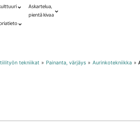
ulttuuri
Askartelua,
Kirjaudu tai
Punomoputiikki
rekisteröidy
pientä kivaa
oriatieto
iilityön tekniikat
»
Painanta, värjäys
»
Aurinkotekniikka
»