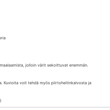
eria
maalaamista, jolloin värit sekoittuvat enemmän.
na. Kuvioita voit tehdä myös piirtoheitinkalvosta ja
)