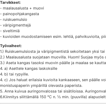
Tarvikkeet:
- maalausalusta + muovi
- painopohjakangasta
- ruiskuemulsio
- väripigmenttejä
- siveltimiä
- kuvioiden muodostamiseen esim. lehtiä, pahvikuvioita, pi
Työvaiheet:
1.) Ruiskuemulsiosta ja väripigmentistä sekoitetaan yksi ta
2.) Maalausalusta suojataan muovilla. Huom! Suojaa myös 
3.) Aseta kangas tasoksi muovin päälle ja maalaa se kautta
4. a) Asettele kangas laskoksille
4. b) tai rypyille.
4. c) Jos haluat erilaisia kuvioita kankaaseen, sen päälle vo
monistuspaperin ympärillä olevasta paperista.
5. Anna kuivua auringonvalossa tai sisätiloissa. Auringonva
6.Kiinnitys silittämällä 150 °C n. ½ min. (puuvilla) alapuolel