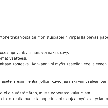
irtoheitinkalvosta tai monistuspaperin ympärillä olevaa pap
i useampi värikylläinen, voimakas sävy.
omat vaatteesi.
altaan kosteaksi. Kankaan voi myös kastella vedellä ennen 
i asetella esim. lehtiä, jolloin kuvio jää näkyviin vaaleampa
lo ei ole välttämätön, mutta nopeuttaa kuivumista.
ta tai oikealta puolelta paperin läpi (suojaa myös silityslauta