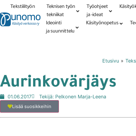
Tekstiilityön
Teknisen työn
Työohjeet
Käsityök
Tarkennettu
haku
tekniikat
tekniikat
ja -ideat
Ideointi
Käsityönopetus
Te
ja suunnittelu
Etusivu
»
Tekst
Aurinkovärjäys
01.06.2017
Tekijä:
Pelkonen Marja-Leena
Lisää suosikkeihin