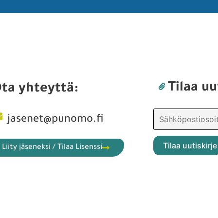
Tilaa uu
ta yhteyttä:
jasenet@punomo.fi
Liity jäseneksi / Tilaa Lisenssi