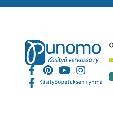
O
Käsityöopetuksen ryhmä