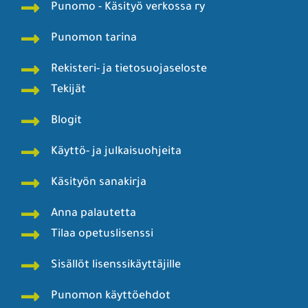
Punomo - Käsityö verkossa ry
Punomon tarina
Rekisteri- ja tietosuojaseloste
Tekijät
Blogit
Käyttö- ja julkaisuohjeita
Käsityön sanakirja
Anna palautetta
Tilaa opetuslisenssi
Sisällöt lisenssikäyttäjille
Punomon käyttöehdot