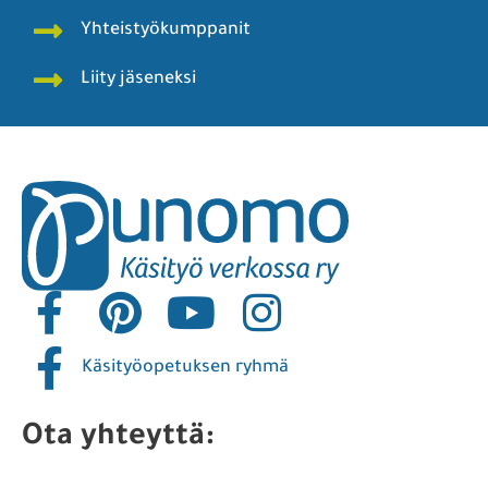
Yhteistyökumppanit
Liity jäseneksi
Käsityöopetuksen ryhmä
Ota yhteyttä: