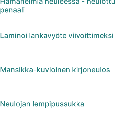
Hamahelmiä neuleessa - neulottu
penaali
Laminoi lankavyöte viivoittimeksi
Mansikka-kuvioinen kirjoneulos
Neulojan lempipussukka