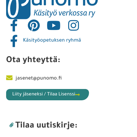
Käsityöopetuksen ryhmä
Ota yhteyttä:
jasenet@punomo.fi
Liity jäseneksi / Tilaa Lisenssi
Tilaa uutiskirje: