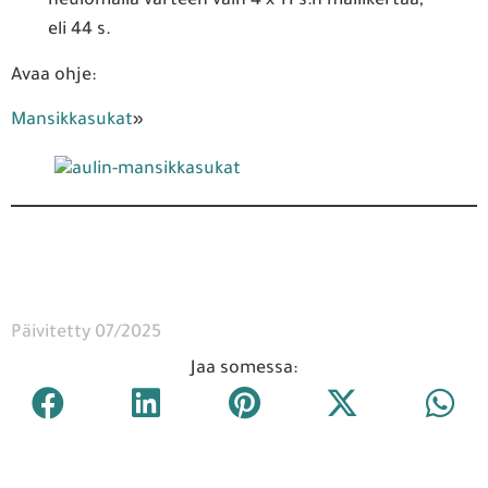
neulomalla varteen vain 4 x 11 s:n mallikertaa,
eli 44 s.
Avaa ohje:
Mansikkasukat
»
Päivitetty 07/2025
Jaa somessa: