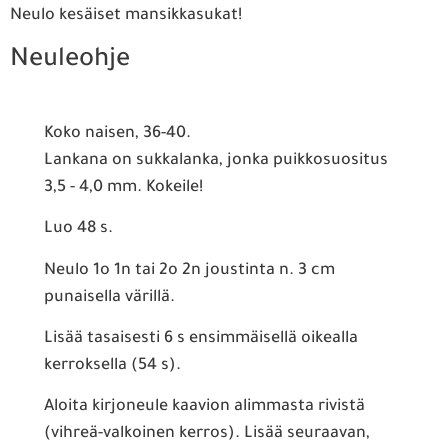
Neulo kesäiset mansikkasukat!
Neuleohje
Koko naisen, 36-40.
Lankana on sukkalanka, jonka puikkosuositus
3,5 - 4,0 mm. Kokeile!
Luo 48 s.
Neulo 1o 1n tai 2o 2n joustinta n. 3 cm
punaisella värillä.
Lisää tasaisesti 6 s ensimmäisellä oikealla
kerroksella (54 s).
Aloita kirjoneule kaavion alimmasta rivistä
(vihreä-valkoinen kerros). Lisää seuraavan,