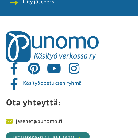
Liity jäseneksi
Käsityöopetuksen ryhmä
Ota yhteyttä:
jasenet@punomo.fi