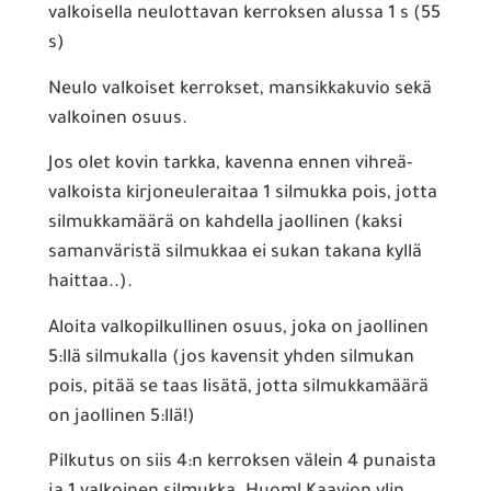
valkoisella neulottavan kerroksen alussa 1 s (55
s)
Neulo valkoiset kerrokset, mansikkakuvio sekä
valkoinen osuus.
Jos olet kovin tarkka, kavenna ennen vihreä-
valkoista kirjoneuleraitaa 1 silmukka pois, jotta
silmukkamäärä on kahdella jaollinen (kaksi
samanväristä silmukkaa ei sukan takana kyllä
haittaa..).
Aloita valkopilkullinen osuus, joka on jaollinen
5:llä silmukalla (jos kavensit yhden silmukan
pois, pitää se taas lisätä, jotta silmukkamäärä
on jaollinen 5:llä!)
Pilkutus on siis 4:n kerroksen välein 4 punaista