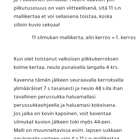
ja 1 valkoinen silmukka. Huom! Kaavion ylin
pilkutusosuus on vain viitteellisenä, sitä 11 s:n
mallikertaa et voi sellaisena toistaa, koska
silloin kuvio sekoaa!
11 silmukan mallikerta, alin kerros = 1. kerros
Kun olet toistanut valkoisen pilkkukerroksen
kolme kertaa, neulo punaisella langalla 4 krs.
Kavenna tämän jälkeen seuraavalla kerroksella
ylimääräiset 7 s tasaisesti ja neulo 48 s:lla ihan
tavallinen perussukka haluamallasi
perussukkaohjeella ja haluamasi kokoisena.
Jos jalka on kovin kapoinen, voit kaventaa
silmukat kuvion jälkeen toki myös 44:een.
Malli on muunneltavissa esim. lapsen sukkaan