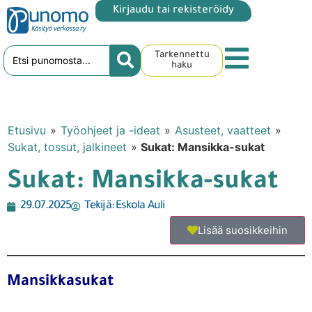
Kirjaudu tai rekisteröidy
Tarkennettu
haku
Etusivu
»
Työohjeet ja -ideat
»
Asusteet, vaatteet
»
Sukat, tossut, jalkineet
»
Sukat: Mansikka-sukat
Sukat: Mansikka-sukat
29.07.2025
Tekijä:
Eskola Auli
Lisää suosikkeihin
Mansikkasukat