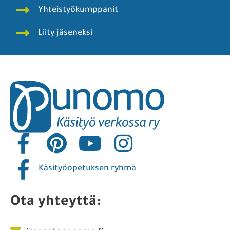
Yhteistyökumppanit
Liity jäseneksi
Käsityöopetuksen ryhmä
Ota yhteyttä: