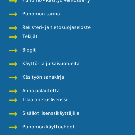
Punomo - Käsityö verkossa ry
Punomon tarina
Rekisteri- ja tietosuojaseloste
Tekijät
Blogit
Käyttö- ja julkaisuohjeita
Käsityön sanakirja
Anna palautetta
Tilaa opetuslisenssi
Sisällöt lisenssikäyttäjille
Punomon käyttöehdot