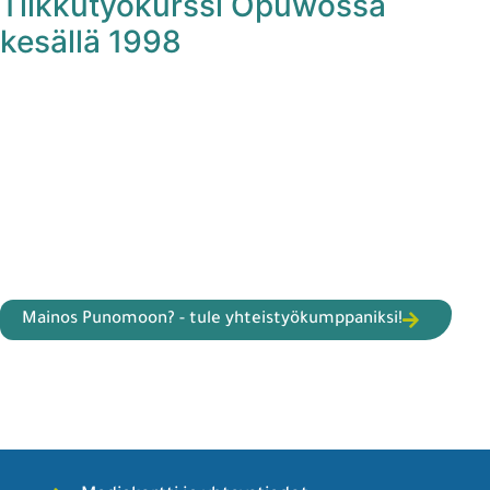
Tilkkutyökurssi Opuwossa
kesällä 1998
Mainos Punomoon? - tule yhteistyökumppaniksi!