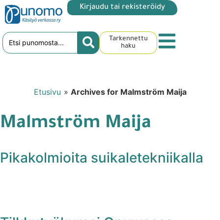
Kirjaudu tai rekisteröidy
Tarkennettu
haku
Etusivu
»
Archives for Malmström Maija
Malmström Maija
Pikakolmioita suikaletekniikalla