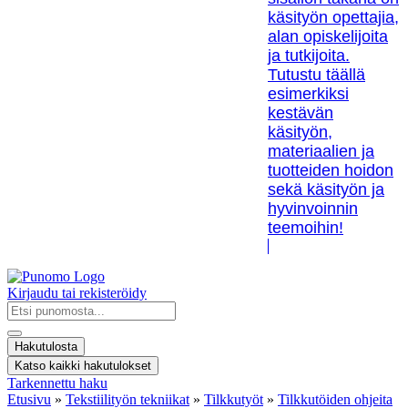
käsityön opettajia,
alan opiskelijoita
ja tutkijoita.
Tutustu täällä
esimerkiksi
kestävän
käsityön,
materiaalien ja
tuotteiden hoidon
sekä käsityön ja
hyvinvoinnin
teemoihin!
Kirjaudu tai rekisteröidy
Search
...
Hakutulosta
Katso kaikki hakutulokset
Tarkennettu haku
Etusivu
»
Tekstiilityön tekniikat
»
Tilkkutyöt
»
Tilkkutöiden ohjeita