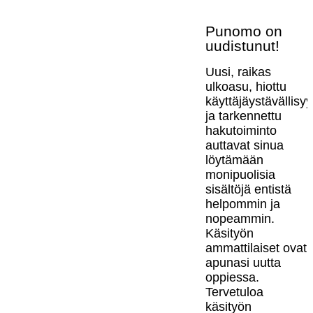
Punomo on
uudistunut!
Uusi, raikas
ulkoasu, hiottu
käyttäjäystävällisy
ja tarkennettu
hakutoiminto
auttavat sinua
löytämään
monipuolisia
sisältöjä entistä
helpommin ja
nopeammin.
Käsityön
ammattilaiset ovat
apunasi uutta
oppiessa.
Tervetuloa
käsityön