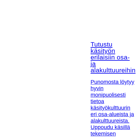
Tutustu
käsityön
erilaisiin osa-
ja
alakulttuureihin!
Punomosta löytyy
hyvin
monipuolisesti
tietoa
käsityökulttuurin
eri osa-alueista ja
alakulttuureista.
Uppoudu käsillä
tekemisen