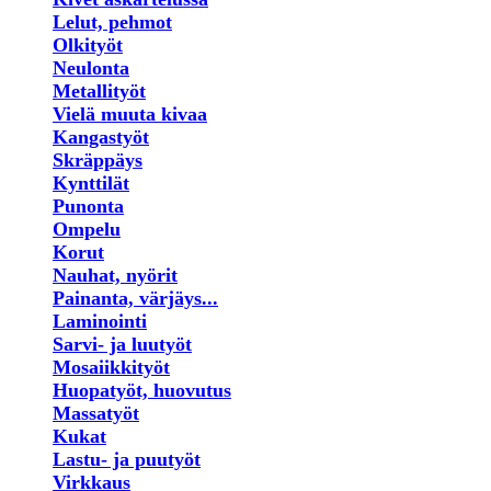
Lelut, pehmot
Olkityöt
Neulonta
Metallityöt
Vielä muuta kivaa
Kangastyöt
Skräppäys
Kynttilät
Punonta
Ompelu
Korut
Nauhat, nyörit
Painanta, värjäys...
Laminointi
Sarvi- ja luutyöt
Mosaiikkityöt
Huopatyöt, huovutus
Massatyöt
Kukat
Lastu- ja puutyöt
Virkkaus