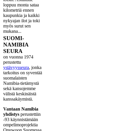
loppuu monta sataa
kilometriä ennen
kaupunkia ja kaikki
nykyajan ilot ja toki
myös surut sen
mukana...
SUOMI-
NAMIBIA
SEURA
on vuonna 1974
perustettu
ystävyysseura
, jonka
tarkoitus on syventää
suomalaisten
Namibia-tietämystä
sekä kansojemme
välistä keskinäistä
kanssakäymistä.
Vantaan Namibia
yhdistys
perustettiin
-93 käynnistämään
ompelimoprojektia
Opuwoon Suomessa