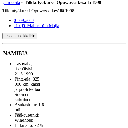
ja -ideoita
»
Tilkkutyökurssi Opuwossa kesällä 1998
Tilkkutyökurssi Opuwossa kesällä 1998
01.09.2017
Tekijä:
Malmström Maija
Lisää suosikkeihin
NAMIBIA
Tasavalta,
itsenäistyi
21.3.1990
Pinta-ala: 825
000 km, kaksi
ja puoli kertaa
Suomen
kokoinen
Asukasluku: 1,6
milj.
Pääkaupunki:
Windhoek
Lukutaito: 72%,