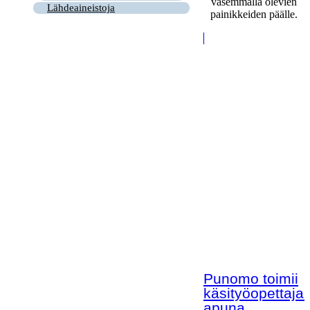
vasemmalla olevien
Lähdeaineistoja
painikkeiden päälle.
Punomo toimii
käsityöopettaja
apuna