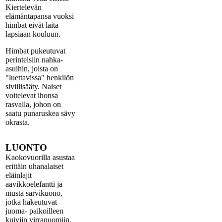
Kiertelevän
elämäntapansa vuoksi
himbat eivät laita
lapsiaan kouluun.
Himbat pukeutuvat
perinteisiin nahka-
asuihin, joista on
"luettavissa" henkilön
siviilisääty. Naiset
voitelevat ihonsa
rasvalla, johon on
saatu punaruskea sävy
okrasta.
LUONTO
Kaokovuorilla asustaa
erittäin uhanalaiset
eläinlajit
aavikkoelefantti ja
musta sarvikuono,
jotka hakeutuvat
juoma- paikoilleen
kuiviin virranuomiin.