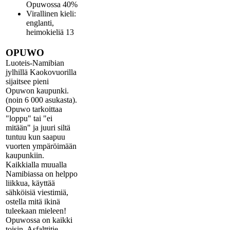
Opuwossa 40%
Virallinen kieli:
englanti,
heimokieliä 13
OPUWO
Luoteis-Namibian
jylhillä Kaokovuorilla
sijaitsee pieni
Opuwon kaupunki.
(noin 6 000 asukasta).
Opuwo tarkoittaa
"loppu" tai "ei
mitään" ja juuri siltä
tuntuu kun saapuu
vuorten ympäröimään
kaupunkiin.
Kaikkialla muualla
Namibiassa on helppo
liikkua, käyttää
sähköisiä viestimiä,
ostella mitä ikinä
tuleekaan mieleen!
Opuwossa on kaikki
toisin. Asfalttitie