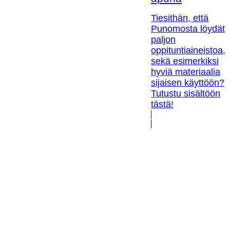
Tiesithän, että
Punomosta löydät
paljon
oppituntiaineistoa,
sekä esimerkiksi
hyviä materiaalia
sijaisen käyttöön?
Tutustu sisältöön
tästä!