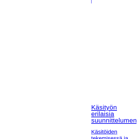
Käsityön
erilaisia
suunnittelumen
Käsitöiden
tekemisessä ja