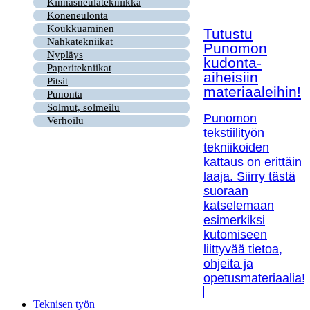
Kinnasneulatekniikka
Koneneulonta
Koukkuaminen
Tutustu
Nahkatekniikat
Punomon
Nypläys
kudonta-
Paperitekniikat
aiheisiin
Pitsit
materiaaleihin!
Punonta
Solmut, solmeilu
Punomon
Verhoilu
tekstiilityön
tekniikoiden
kattaus on erittäin
laaja. Siirry tästä
suoraan
katselemaan
esimerkiksi
kutomiseen
liittyvää tietoa,
ohjeita ja
opetusmateriaalia!
Teknisen työn