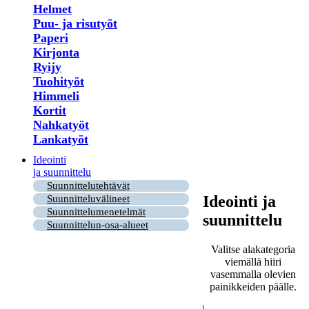
Helmet
Puu- ja risutyöt
Paperi
Kirjonta
Ryijy
Tuohityöt
Himmeli
Kortit
Nahkatyöt
Lankatyöt
Ideointi
ja suunnittelu
Suunnittelutehtävät
Ideointi ja
Suunnitteluvälineet
Suunnittelumenetelmät
suunnittelu
Suunnittelun-osa-alueet
Valitse alakategoria
viemällä hiiri
vasemmalla olevien
painikkeiden päälle.