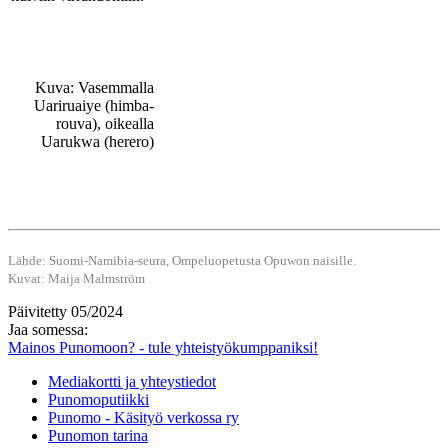
Kuva: Vasemmalla
Uariruaiye (himba-
rouva), oikealla
Uarukwa (herero)
Lähde: Suomi-Namibia-seura, Ompeluopetusta Opuwon naisille.
Kuvat: Maija Malmström
Päivitetty 05/2024
Jaa somessa:
Mainos Punomoon? - tule yhteistyökumppaniksi!
Mediakortti ja yhteystiedot
Punomoputiikki
Punomo - Käsityö verkossa ry
Punomon tarina