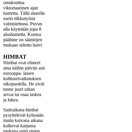
omaksuttua
viktoriaanisen ajan
hametta. Tällä alueella
usein tilkkutyönä
valmistettuna. Puvun
alla käytetään jopa 8
alushametta. Komea
päähine on sääntöjen
mukaan sidottu huivi
HIMBAT
Himbat ovat eläneet
aina näihin päiviin asti
eurooppa- laisen
kulttuurivaikutuksen
ulkopuolella. He eivät
tunne juuri rahan
arvoa tai osaa laskea
ja lukea.
Sadeaikana himbat
pysyttelevät kylissään
mutta kuivana aikana
kulkevat karjansa
mukana vettä etsien.