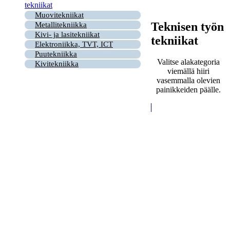
tekniikat
Muovitekniikat
Teknisen työn
Metallitekniikka
Kivi- ja lasitekniikat
tekniikat
Elektroniikka, TVT, ICT
Puutekniikka
Valitse alakategoria
Kivitekniikka
viemällä hiiri
vasemmalla olevien
painikkeiden päälle.