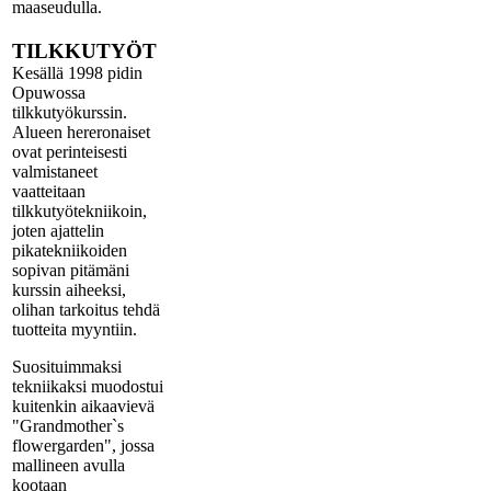
maaseudulla.
TILKKUTYÖT
Kesällä 1998 pidin
Opuwossa
tilkkutyökurssin.
Alueen hereronaiset
ovat perinteisesti
valmistaneet
vaatteitaan
tilkkutyötekniikoin,
joten ajattelin
pikatekniikoiden
sopivan pitämäni
kurssin aiheeksi,
olihan tarkoitus tehdä
tuotteita myyntiin.
Suosituimmaksi
tekniikaksi muodostui
kuitenkin aikaavievä
"Grandmother`s
flowergarden", jossa
mallineen avulla
kootaan