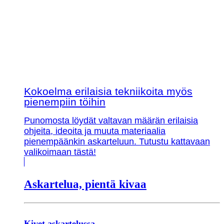
Kokoelma erilaisia tekniikoita myös
pienempiin töihin
Punomosta löydät valtavan määrän erilaisia
ohjeita, ideoita ja muuta materiaalia
pienempäänkin askarteluun. Tutustu kattavaan
valikoimaan tästä!
Askartelua, pientä kivaa
Kivet askartelussa