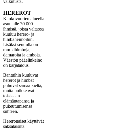
vaikutusta.
HEREROT
Kaokovuorten alueella
asuu alle 30 000
ihmistä, joista valtaosa
kuuluu herero- ja
himbaheimoihin.
Lisäksi seudulla on
mm. dhimboja,
damaroita ja amboja.
Väestön pääelinkeino
on karjatalous.
Bantuihin kuuluvat
hererot ja himbat
puhuvat samaa kieltä,
mutta poikkeavat
toisistaan
elämäntapansa ja
pukeutumisensa
suhteen.
Hereronaiset käyttävät
saksalaisilta