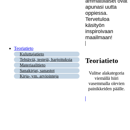
ammattilaiset ovat
apunasi uutta
oppiessa.
Tervetuloa
käsityön
inspiroivaan
maailmaan!
Teoriatieto
Kuluttajatieto
Teoriatieto
Tehtäviä, testejä, harjoituksia
Materiaalitieto
Sanakirjat, sanastot
Valitse alakategoria
Kirja- ym. arviointeja
viemällä hiiri
vasemmalla olevien
painikkeiden päälle.