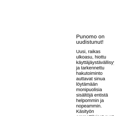
Punomo on
uudistunut!
Uusi, raikas
ulkoasu, hiottu
käyttäjäystävällisy
ja tarkennettu
hakutoiminto
auttavat sinua
löytämään
monipuolisia
sisältöjä entistä
helpommin ja
nopeammin.
Käsityön