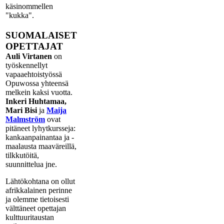
käsinommellen
"kukka".
SUOMALAISET
OPETTAJAT
Auli Virtanen
on
työskennellyt
vapaaehtoistyössä
Opuwossa yhteensä
melkein kaksi vuotta.
Inkeri Huhtamaa,
Mari Bisi
ja
Maija
Malmström
ovat
pitäneet lyhytkursseja:
kankaanpainantaa ja -
maalausta maaväreillä,
tilkkutöitä,
suunnittelua jne.
Lähtökohtana on ollut
afrikkalainen perinne
ja olemme tietoisesti
välttäneet opettajan
kulttuuritaustan