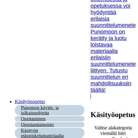
opetuksessa voi
hyödyntää
erilaisia
suunnittelumenetel
Punomoon on
kerätty ja luotu
loistavaa
materiaalia
erilaisiin
suunnittelumenetel
liittyen. Tutustu
suunnittelun eri
mahdollisuuksiin
täältä!
Käsityönopetus
Punomon käyttö- ja
julkaisuohjeita
Käsityöopetus
Opettaminen
Oppituntiaineisto
Valitse alakategoria
Käsityön
viemällä hiiri
etäopiskelumateriaalia