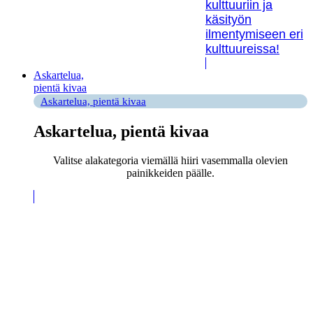
kulttuuriin ja
käsityön
ilmentymiseen eri
kulttuureissa!
Askartelua,
pientä kivaa
Askartelua, pientä kivaa
Askartelua, pientä kivaa
Valitse alakategoria viemällä hiiri vasemmalla olevien
painikkeiden päälle.