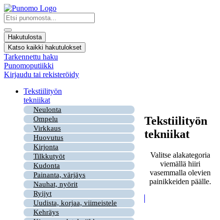
Mene
sisältöön
Search
...
Hakutulosta
Katso kaikki hakutulokset
Tarkennettu haku
Punomoputiikki
Kirjaudu tai rekisteröidy
Tekstiilityön
tekniikat
Neulonta
Tekstiilityön
Ompelu
Virkkaus
tekniikat
Huovutus
Kirjonta
Valitse alakategoria
Tilkkutyöt
viemällä hiiri
Kudonta
vasemmalla olevien
Painanta, värjäys
painikkeiden päälle.
Nauhat, nyörit
Ryijyt
Uudista, korjaa, viimeistele
Kehräys