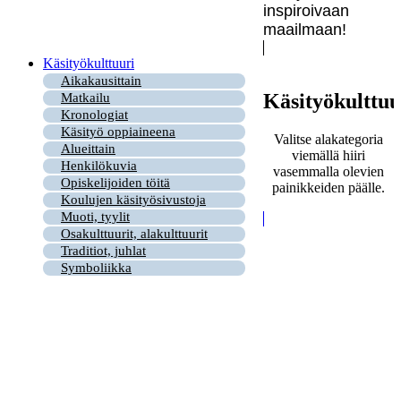
inspiroivaan
maailmaan!
Käsityökulttuuri
Aikakausittain
Käsityökulttuu
Matkailu
Kronologiat
Käsityö oppiaineena
Valitse alakategoria
Alueittain
viemällä hiiri
Henkilökuvia
vasemmalla olevien
Opiskelijoiden töitä
painikkeiden päälle.
Koulujen käsityösivustoja
Muoti, tyylit
Osakulttuurit, alakulttuurit
Traditiot, juhlat
Symboliikka