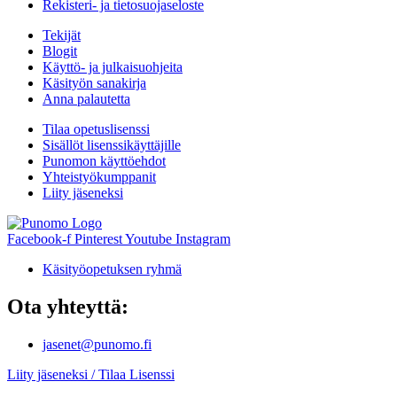
Rekisteri- ja tietosuojaseloste
Tekijät
Blogit
Käyttö- ja julkaisuohjeita
Käsityön sanakirja
Anna palautetta
Tilaa opetuslisenssi
Sisällöt lisenssikäyttäjille
Punomon käyttöehdot
Yhteistyökumppanit
Liity jäseneksi
Facebook-f
Pinterest
Youtube
Instagram
Käsityöopetuksen ryhmä
Ota yhteyttä:
jasenet@punomo.fi
Liity jäseneksi / Tilaa Lisenssi