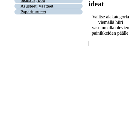
Sisustus, koti
ideat
Asusteet, vaatteet
Paperituotteet
Valitse alakategoria
viemällä hiiri
vasemmalla olevien
painikkeiden päälle.