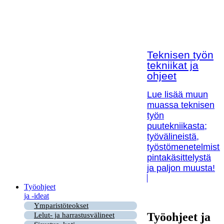
Teknisen työn
tekniikat ja
ohjeet
Lue lisää muun
muassa teknisen
työn
puutekniikasta;
työvälineistä,
työstömenetelmistä
pintakäsittelystä
ja paljon muusta!
Työohjeet
ja -ideat
Ymparistöteokset
Työohjeet ja
Lelut- ja harrastusvälineet