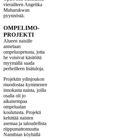
vierailleen Angelika
Muharukwan
pyynnöstä.
OMPELIMO-
PROJEKTI
Alueen naisille
annetaan
ompeluopetusta, jotta
he voisivat käsitöitä
myymällä saada
perheilleen lisätuloja.
Projektin ydinjoukon
muodostaa kymmenen
innokasta naista, joilla
osalla oli jo
aikaisempaa
ompelualan
koulutusta. Projekti
kehittää naisten
asemaa ja taloudellista
riippumattomuutta
Namibian köyhällä