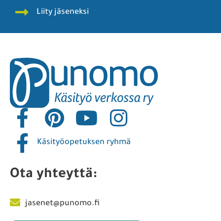
Liity jäseneksi
Käsityöopetuksen ryhmä
Ota yhteyttä:
jasenet@punomo.fi