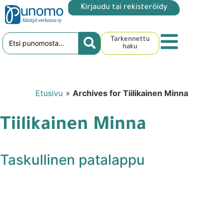
Kirjaudu tai rekisteröidy
Tarkennettu
haku
Etusivu
»
Archives for Tiilikainen Minna
Tiilikainen Minna
Taskullinen patalappu