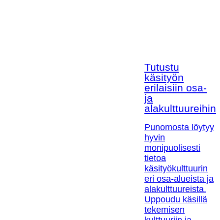
Tutustu
käsityön
erilaisiin osa-
ja
alakulttuureihin!
Punomosta löytyy
hyvin
monipuolisesti
tietoa
käsityökulttuurin
eri osa-alueista ja
alakulttuureista.
Uppoudu käsillä
tekemisen
kulttuuriin ja