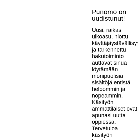
Punomo on
uudistunut!
Uusi, raikas
ulkoasu, hiottu
käyttäjäystävällisy
ja tarkennettu
hakutoiminto
auttavat sinua
löytämään
monipuolisia
sisältöjä entistä
helpommin ja
nopeammin.
Käsityön
ammattilaiset ovat
apunasi uutta
oppiessa.
Tervetuloa
käsityön