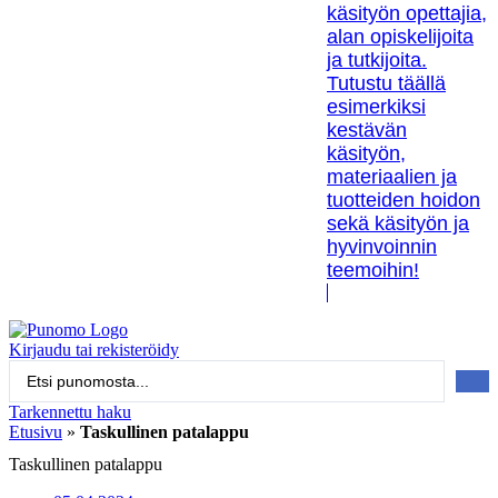
käsityön opettajia,
alan opiskelijoita
ja tutkijoita.
Tutustu täällä
esimerkiksi
kestävän
käsityön,
materiaalien ja
tuotteiden hoidon
sekä käsityön ja
hyvinvoinnin
teemoihin!
Kirjaudu tai rekisteröidy
Search
...
Tarkennettu haku
Etusivu
»
Taskullinen patalappu
Taskullinen patalappu