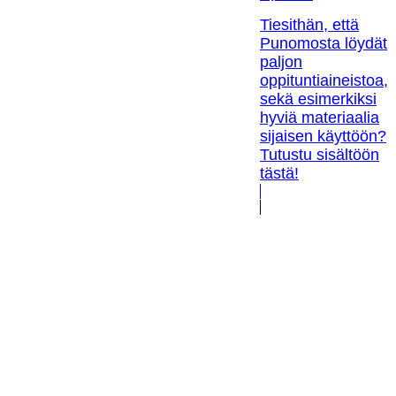
Tiesithän, että
Punomosta löydät
paljon
oppituntiaineistoa,
sekä esimerkiksi
hyviä materiaalia
sijaisen käyttöön?
Tutustu sisältöön
tästä!