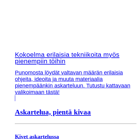
Kokoelma erilaisia tekniikoita myös
pienempiin töihin
Punomosta löydät valtavan määrän erilaisia
ohjeita, ideoita ja muuta materiaalia
pienempäänkin askarteluun. Tutustu kattavaan
valikoimaan tästä!
Askartelua, pientä kivaa
Kivet askartelussa