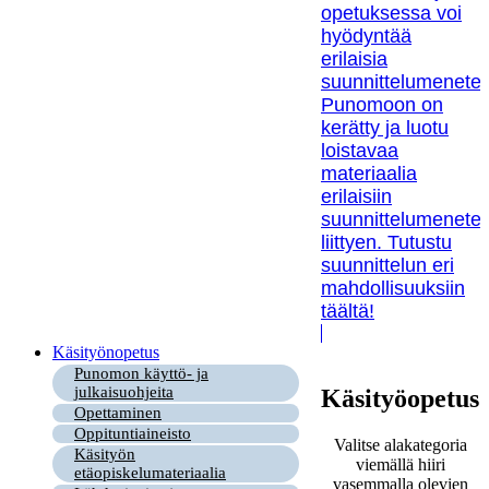
opetuksessa voi
hyödyntää
erilaisia
suunnittelumenetel
Punomoon on
kerätty ja luotu
loistavaa
materiaalia
erilaisiin
suunnittelumenetel
liittyen. Tutustu
suunnittelun eri
mahdollisuuksiin
täältä!
Käsityönopetus
Punomon käyttö- ja
julkaisuohjeita
Käsityöopetus
Opettaminen
Oppituntiaineisto
Valitse alakategoria
Käsityön
viemällä hiiri
etäopiskelumateriaalia
vasemmalla olevien