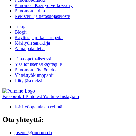
Punomo - Käsityö verkossa ry
Punomon tarina
Rekisteri- ja tietosuojaseloste
Tekijät
Blogit
Käyttö- ja julkaisuohjeita
Käsityön sanakirja
Anna palautetta
Tilaa opetuslisenssi
Sisällöt lisenssikäyttäjille
Punomon käyttöehdot
Yhteistyökumppanit
Liity jäseneksi
Facebook-f
Pinterest
Youtube
Instagram
Käsityöopetuksen ryhmä
Ota yhteyttä:
jasenet@punomo.fi