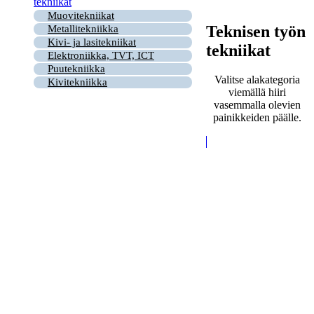
tekniikat
Muovitekniikat
Teknisen työn
Metallitekniikka
Kivi- ja lasitekniikat
tekniikat
Elektroniikka, TVT, ICT
Puutekniikka
Valitse alakategoria
Kivitekniikka
viemällä hiiri
vasemmalla olevien
painikkeiden päälle.