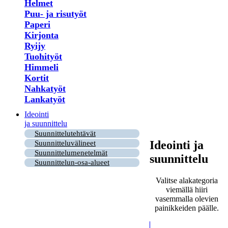
Helmet
Puu- ja risutyöt
Paperi
Kirjonta
Ryijy
Tuohityöt
Himmeli
Kortit
Nahkatyöt
Lankatyöt
Ideointi
ja suunnittelu
Suunnittelutehtävät
Ideointi ja
Suunnitteluvälineet
Suunnittelumenetelmät
suunnittelu
Suunnittelun-osa-alueet
Valitse alakategoria
viemällä hiiri
vasemmalla olevien
painikkeiden päälle.