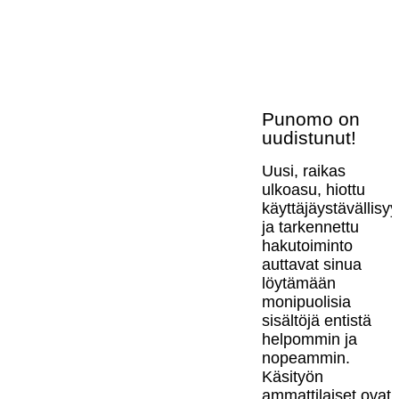
Punomo on
uudistunut!
Uusi, raikas
ulkoasu, hiottu
käyttäjäystävällisy
ja tarkennettu
hakutoiminto
auttavat sinua
löytämään
monipuolisia
sisältöjä entistä
helpommin ja
nopeammin.
Käsityön
ammattilaiset ovat