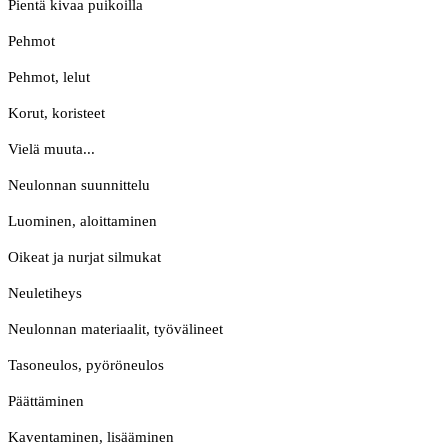
Pientä kivaa puikoilla
Pehmot
Pehmot, lelut
Korut, koristeet
Vielä muuta...
Neulonnan suunnittelu
Luominen, aloittaminen
Oikeat ja nurjat silmukat
Neuletiheys
Neulonnan materiaalit, työvälineet
Tasoneulos, pyöröneulos
Päättäminen
Kaventaminen, lisääminen