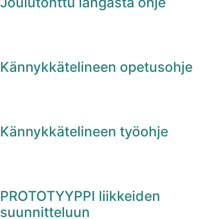
Joulutonttu langasta ohje
Kännykkätelineen opetusohje
Kännykkätelineen työohje
PROTOTYYPPI liikkeiden
suunnitteluun