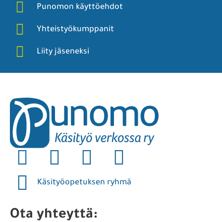
Punomon käyttöehdot
Yhteistyökumppanit
Liity jäseneksi
Käsityöopetuksen ryhmä
Ota yhteyttä: