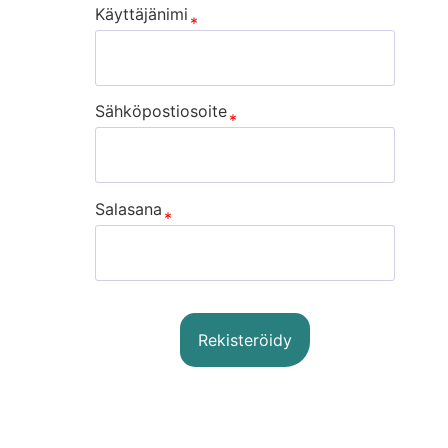
Käyttäjänimi
Sähköpostiosoite
Salasana
Rekisteröidy
Sign In