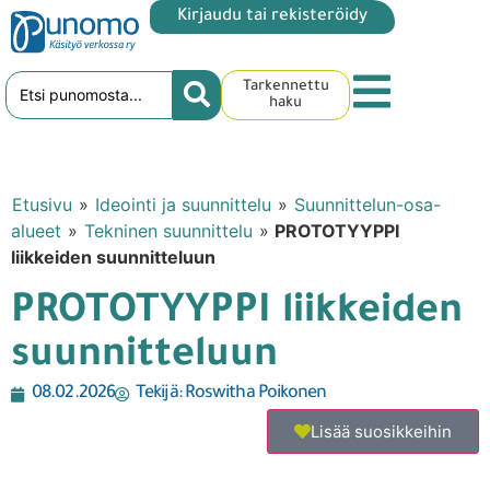
Kirjaudu tai rekisteröidy
Tarkennettu
haku
Etusivu
»
Ideointi ja suunnittelu
»
Suunnittelun-osa-
alueet
»
Tekninen suunnittelu
»
PROTOTYYPPI
liikkeiden suunnitteluun
PROTOTYYPPI liikkeiden
suunnitteluun
08.02.2026
Tekijä:
Roswitha Poikonen
Lisää suosikkeihin