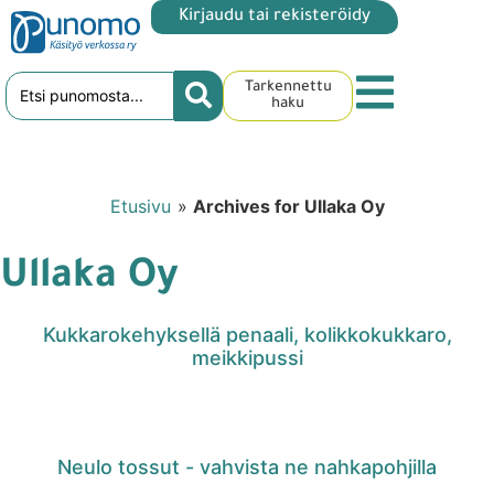
Kirjaudu tai rekisteröidy
Tarkennettu
haku
Etusivu
»
Archives for Ullaka Oy
Ullaka Oy
Kukkarokehyksellä penaali, kolikkokukkaro,
meikkipussi
Neulo tossut - vahvista ne nahkapohjilla