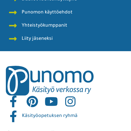
Punomon käyttöehdot
Yhteistyökumppanit
Liity jäseneksi
Käsityöopetuksen ryhmä