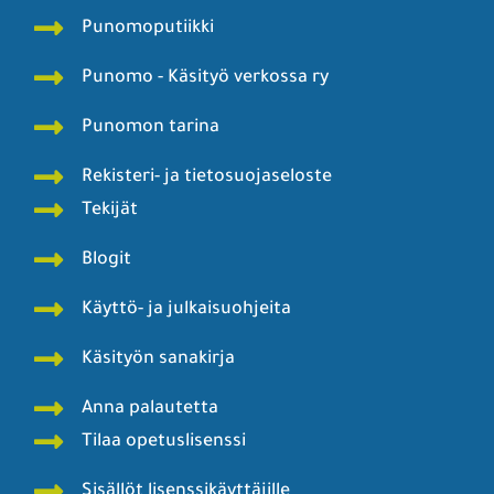
Punomoputiikki
Punomo - Käsityö verkossa ry
Punomon tarina
Rekisteri- ja tietosuojaseloste
Tekijät
Blogit
Käyttö- ja julkaisuohjeita
Käsityön sanakirja
Anna palautetta
Tilaa opetuslisenssi
Sisällöt lisenssikäyttäjille