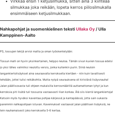
Virkkaa ensin 1 ketjusilmukka, sitten aina 3 kiinteää
silmukkaa joka reikään, lopeta kerros piilosilmukalla
ensimmäiseen ketjusilmukkaan.
Nahkapohjat ja suomenkielinen teksti
Ullaka Oy
/ Ulla
Kamppinen-Aalto
PS, tossujen tekijä arvioi mallia ja oman työskentelyään:
Tossun malli on hyvin yksinkertainen, helppo neuloa. Tämän sivun kuvien tossua edelsi
jo yksi lähes valmiiksi neulottu versio, jonka kuitenkin purin. Siinä neuloin
langankiertolisäykset aina seuraavalla kerroksella kiertäen - niin kuin tavallisesti
tehdään, jottei tulisi reikäkohtia. Mutta nytpä seurauksena oli kiristävä lisäysnauha!
Jalan päällisosasta tuli ohjeen mukaisilla kerrosmäärillä auttamattoman lyhyt ja kun
kerroksia piti lisätä tuli tossusta vastaavasti liian korkea. Älä siis kierrä langankiertoja!
Katsoin myös hyväksi kaventaa pohjaa kärjessä ja kantapäässä, jotta sain sukasta
paremmin nahkapohjaan istuvan. Kavennukset vastaavat jalan päällisen lisäyksiä, ne
tein nauhamaisesti joko kerroksella 5-6 kertaa.