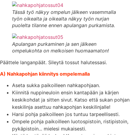
Tässä työ näkyy ompelun jälkeen vasemmalla
työn oikealta ja oikealta näkyy työn nurjan
puolelta tilanne ennen apulangan purkamista.
Apulangan purkaminen ja sen jälkeen
ompelukohta on melkoisen huomaamaton!
Päättele langanpäät. Sileytä tossut halutessasi.
A) Nahkapohjan kiinnitys ompelemalla
Aseta sukka paikoilleen nahkapohjaan.
Kiinnitä nuppineuloin ensin kantapään ja kärjen
keskikohdat ja sitten sivut. Katso että sukan pohjan
keskilinja asettuu nahkapohjan keskilinjalle!
Harsi pohja paikoilleen jos tuntuu tarpeellisesti.
Ompele pohja paikoilleen luotospistoin, ristipistoin,
pykäpistoin... mielesi mukaisesti.