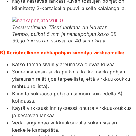
Käytä kestävää lankaa! Kuvan tossujen pohjat on
kiinnitetty 2-kertaisella puuvillaisella kalalangalla.
Tossu valmiina. Tässä lankana on Novitan
Tempo, puikot 5 mm ja nahkapohjan koko 38-
39, jolloin sukan suussa oli 40 silmukkaa.
B) Koristeellinen nahkapohjan kiinnitys virkkaamalla:
Katso tämän sivun yläreunassa olevaa kuvaa.
Suurenna ensin sukkapuikolla kaikki nahkapohjan
yläreunan reiät (jos tarpeellista, että virkkuukoukku
mahtuu rei'istä).
Kiinnitä sukkaosa pohjaan samoin kuin edellä A) -
kohdassa.
Käytä virkkauskiinnityksessä ohutta virkkuukoukkua
ja kestävää lankaa.
Vedä langanpää virkkuukoukulla sukan sisään
keskelle kantapäätä.