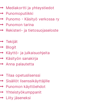
Mediakortti ja yhteystiedot
Punomoputiikki
Punomo - Käsityö verkossa ry
Punomon tarina
Rekisteri- ja tietosuojaseloste
Tekijät
Blogit
Käyttö- ja julkaisuohjeita
Käsityön sanakirja
Anna palautetta
Tilaa opetuslisenssi
Sisällöt lisenssikäyttäjille
Punomon käyttöehdot
Yhteistyökumppanit
Liity jäseneksi