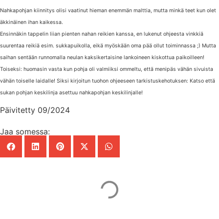
Nahkapohjan kiinnitys olisi vaatinut hieman enemmän malttia, mutta minkä teet kun olet
äkkinäinen ihan kaikessa.
Ensinnäkin tappelin liian pienten nahan reikien kanssa, en lukenut ohjeesta vinkkiä
suurentaa reikiä esim. sukkapuikolla, eikä myöskään oma pää ollut toiminnassa ;) Mutta
saihan sentään runnomalla neulan kaksikertaisine lankoineen kiskottua paikoilleen!
Toiseksi: huomasin vasta kun pohja oli valmiiksi ommeltu, että menipäs vähän sivuista
vähän toiselle laidalle! Siksi kirjoitun tuohon ohjeeseen tarkistuskehotuksen: Katso että
sukan pohjan keskilinja asettuu nahkapohjan keskilinjalle!
Päivitetty 09/2024
Jaa somessa:
Mainos Punomoon? - tule yhteistyökumppaniksi!