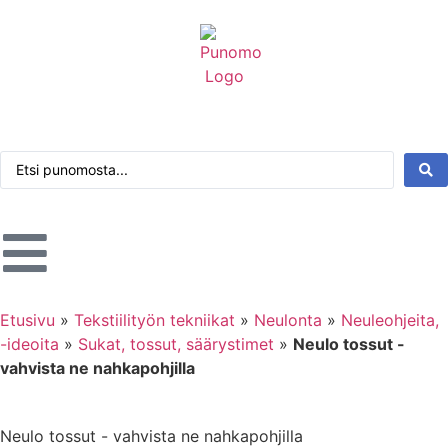
Kirjaudu tai rekisteröidy
Tarkennettu haku
Etusivu
»
Tekstiilityön tekniikat
»
Neulonta
»
Neuleohjeita,
-ideoita
»
Sukat, tossut, säärystimet
»
Neulo tossut -
vahvista ne nahkapohjilla
Neulo tossut - vahvista ne nahkapohjilla