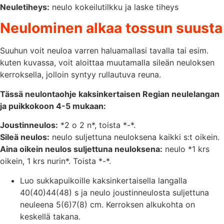
Neuletiheys:
neulo kokeilutilkku ja laske tiheys
Neulominen alkaa tossun suusta
Suuhun voit neuloa varren haluamallasi tavalla tai esim.
kuten kuvassa, voit aloittaa muutamalla sileän neuloksen
kerroksella, jolloin syntyy rullautuva reuna.
Tässä neulontaohje kaksinkertaisen Regian neulelangan
ja puikkokoon 4-5 mukaan:
Joustinneulos:
*2 o 2 n*, toista *-*.
Sileä neulos:
neulo suljettuna neuloksena kaikki s:t oikein.
Aina oikein neulos suljettuna neuloksena:
neulo *1 krs
oikein, 1 krs nurin*. Toista *-*.
Luo sukkapuikoille kaksinkertaisella langalla
40(40)44(48) s ja neulo joustinneulosta suljettuna
neuleena 5(6)7(8) cm. Kerroksen alkukohta on
keskellä takana.