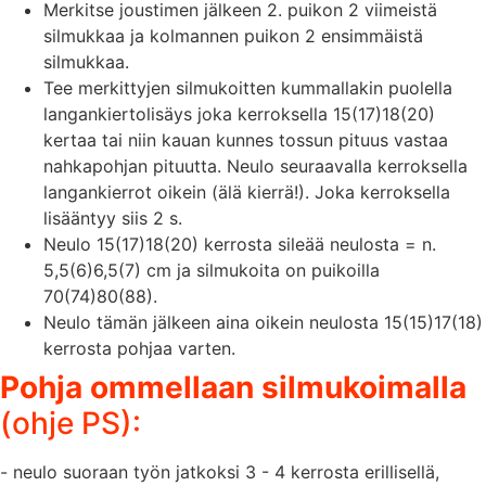
Merkitse joustimen jälkeen 2. puikon 2 viimeistä
silmukkaa ja kolmannen puikon 2 ensimmäistä
silmukkaa.
Tee merkittyjen silmukoitten kummallakin puolella
langankiertolisäys joka kerroksella 15(17)18(20)
kertaa tai niin kauan kunnes tossun pituus vastaa
nahkapohjan pituutta. Neulo seuraavalla kerroksella
langankierrot oikein (älä kierrä!). Joka kerroksella
lisääntyy siis 2 s.
Neulo 15(17)18(20) kerrosta sileää neulosta = n.
5,5(6)6,5(7) cm ja silmukoita on puikoilla
70(74)80(88).
Neulo tämän jälkeen aina oikein neulosta 15(15)17(18)
kerrosta pohjaa varten.
Pohja ommellaan silmukoimalla
(ohje PS):
- neulo suoraan työn jatkoksi 3 - 4 kerrosta erillisellä,