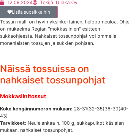
12.09.2024
Tekijä:
Ullaka Oy
Lisää suosikkeihin
Tossun malli on hyvin yksinkertainen, helppo neuloa. Ohje
on mukaelma Regian "mokkasiinien" esitteen
sukkaohjeesta. Nahkaiset tossunpohjat voi ommella
monenlaisten tossujen ja sukkien pohjaan.
Näissä tossuissa on
nahkaiset tossunpohjat
Mokkasiinitossut
Koko kengännumeron mukaan:
28-31(32-35)36-39(40-
43)
Tarvikkeet:
Neulelankaa n. 100 g, sukkapuikot käsialan
mukaan, nahkaiset tossunpohjat.