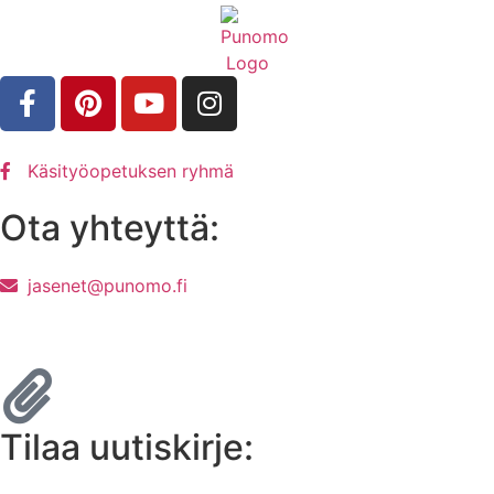
Käsityöopetuksen ryhmä
Ota yhteyttä:
jasenet@punomo.fi
Liity jäseneksi / Tilaa Lisenssi
Tilaa uutiskirje: