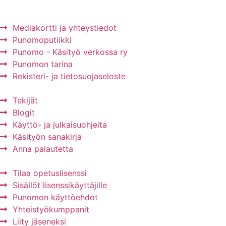
Mediakortti ja yhteystiedot
Punomoputiikki
Punomo - Käsityö verkossa ry
Punomon tarina
Rekisteri- ja tietosuojaseloste
Tekijät
Blogit
Käyttö- ja julkaisuohjeita
Käsityön sanakirja
Anna palautetta
Tilaa opetuslisenssi
Sisällöt lisenssikäyttäjille
Punomon käyttöehdot
Yhteistyökumppanit
Liity jäseneksi