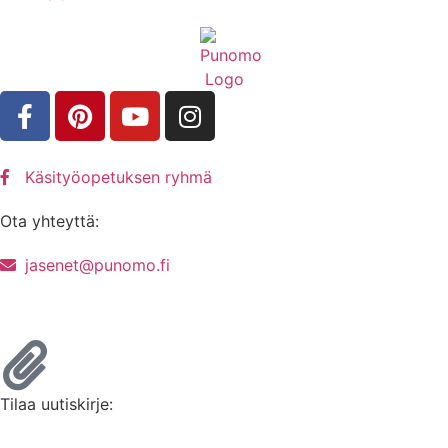
Käsityöopetuksen ryhmä
Ota yhteyttä:
jasenet@punomo.fi
Liity jäseneksi / Tilaa Lisenssi
Tilaa uutiskirje: