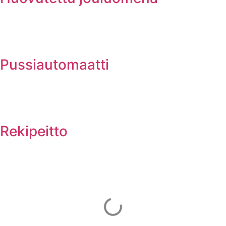
Pussiautomaatti
Rekipeitto
Mainos Punomoon? - tule yhteistyökumppaniksi!