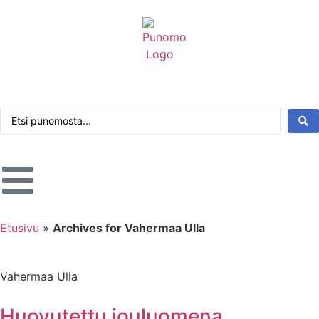
Kirjaudu tai rekisteröidy
Tarkennettu haku
Etusivu
»
Archives for Vahermaa Ulla
Vahermaa Ulla
Huovutettu jouluomena