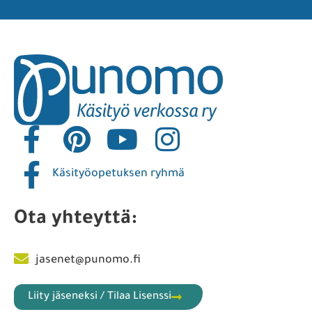
Käsityöopetuksen ryhmä
Ota yhteyttä:
jasenet@punomo.fi
Liity jäseneksi / Tilaa Lisenssi