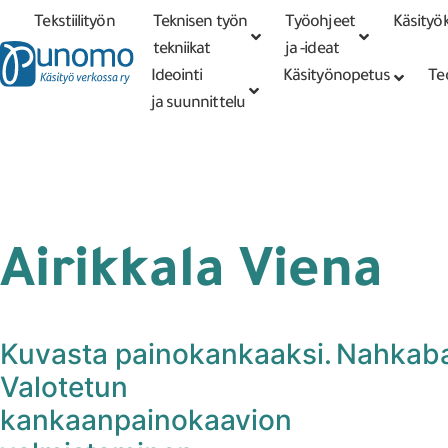
Tekstiilityön
Teknisen työn
Työohjeet
Käsityök
Tarkennettu
haku
tekniikat
tekniikat
ja -ideat
Ideointi
Käsityönopetus
Te
ja suunnittelu
Airikkala Viena
Kuvasta painokankaaksi.
Nahkaba
Valotetun
kankaanpainokaavion