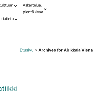
ulttuuri
Askartelua,
Kirjaudu tai
Punomoputiikki
rekisteröidy
pientä kivaa
oriatieto
Etusivu
»
Archives for Airikkala Viena
tiikki