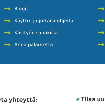
Blogit
Käyttö- ja julkaisuohjeita
Käsityön sanakirja
Anna palautetta
Tilaa uu
ta yhteyttä: