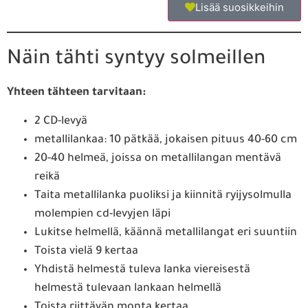
Lisää suosikkeihin
Näin tähti syntyy solmeillen
Yhteen tähteen tarvitaan:
2 CD-levyä
metallilankaa: 10 pätkää, jokaisen pituus 40-60 cm
20-40 helmeä, joissa on metallilangan mentävä
reikä
Taita metallilanka puoliksi ja kiinnitä ryijysolmulla
molempien cd-levyjen läpi
Lukitse helmellä, käännä metallilangat eri suuntiin
Toista vielä 9 kertaa
Yhdistä helmestä tuleva lanka viereisestä
helmestä tulevaan lankaan helmellä
Toista riittävän monta kertaa