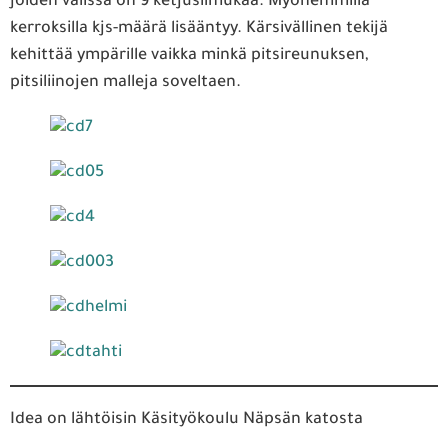
joiden välissä on 9 ketjusilmukaa. Myöhemmillä
kerroksilla kjs-määrä lisääntyy. Kärsivällinen tekijä
kehittää ympärille vaikka minkä pitsireunuksen,
pitsiliinojen malleja soveltaen.
Idea on lähtöisin Käsityökoulu Näpsän katosta