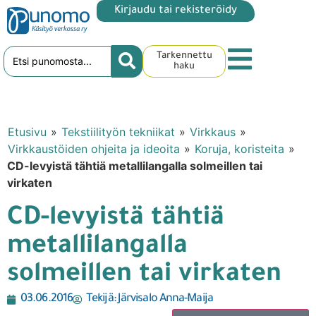
Kirjaudu tai rekisteröidy
Tarkennettu
haku
Etusivu
»
Tekstiilityön tekniikat
»
Virkkaus
»
Virkkaustöiden ohjeita ja ideoita
»
Koruja, koristeita
»
CD-levyistä tähtiä metallilangalla solmeillen tai
virkaten
CD-levyistä tähtiä
metallilangalla
solmeillen tai virkaten
03.06.2016
Tekijä:
Järvisalo Anna-Maija