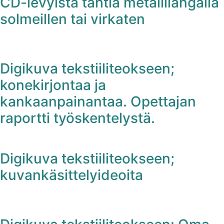
CD-levyistä tähtiä metallilangalla
solmeillen tai virkaten
Digikuva tekstiiliteokseen;
konekirjontaa ja
kankaanpainantaa. Opettajan
raportti työskentelystä.
Digikuva tekstiiliteokseen;
kuvankäsittelyideoita