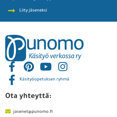
Liity jäseneksi
Käsityöopetuksen ryhmä
Ota yhteyttä:
jasenet@punomo.fi