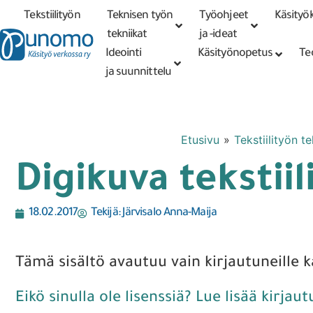
Tekstiilityön
Teknisen työn
Työohjeet
Käsityök
Tarkennettu
haku
tekniikat
tekniikat
ja -ideat
Ideointi
Käsityönopetus
Te
ja suunnittelu
Etusivu
»
Tekstiilityön te
Digikuva tekstii
18.02.2017
Tekijä:
Järvisalo Anna-Maija
Tämä sisältö avautuu vain kirjautuneille kä
Eikö sinulla ole lisenssiä? Lue lisää kirjau