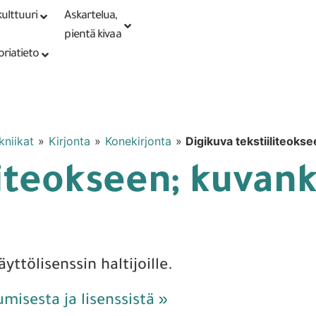
ulttuuri
Askartelua,
Kirjaudu tai
Punomoputiikki
rekisteröidy
pientä kivaa
oriatieto
kniikat
»
Kirjonta
»
Konekirjonta
»
Digikuva tekstiiliteokse
liteokseen; kuvank
yttölisenssin haltijoille.
tumisesta ja lisenssistä »