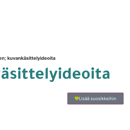
en; kuvankäsittelyideoita
äsittelyideoita
Lisää suosikkeihin