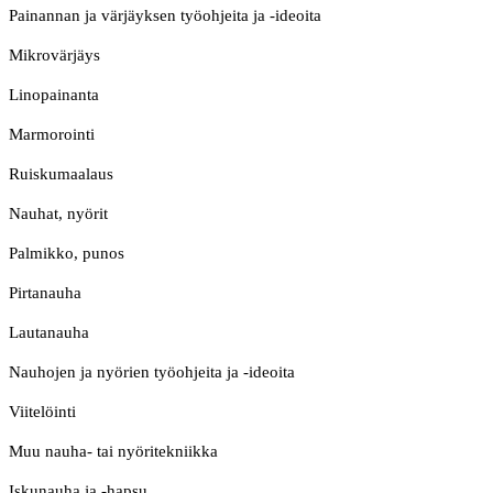
Painannan ja värjäyksen työohjeita ja -ideoita
Mikrovärjäys
Linopainanta
Marmorointi
Ruiskumaalaus
Nauhat, nyörit
Palmikko, punos
Pirtanauha
Lautanauha
Nauhojen ja nyörien työohjeita ja -ideoita
Viitelöinti
Muu nauha- tai nyöritekniikka
Iskunauha ja -hapsu