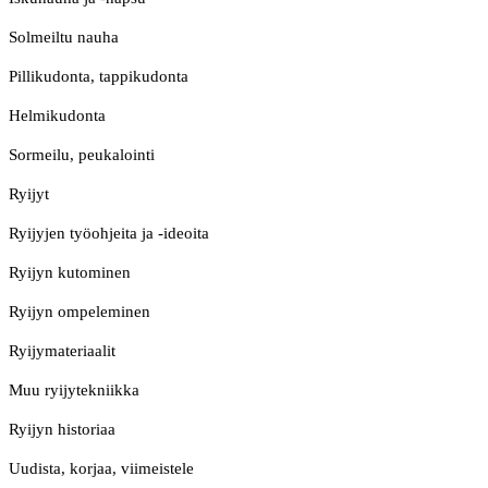
Solmeiltu nauha
Pillikudonta, tappikudonta
Helmikudonta
Sormeilu, peukalointi
Ryijyt
Ryijyjen työohjeita ja -ideoita
Ryijyn kutominen
Ryijyn ompeleminen
Ryijymateriaalit
Muu ryijytekniikka
Ryijyn historiaa
Uudista, korjaa, viimeistele