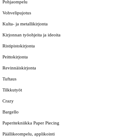
Pohjaompelu
Vohvelipujotus
Kulta- ja metallikirjonta
Kirjonnan työohjeita ja ideoita
Ristipistokirjonta
Peittokirjonta
Revinnäiskirjonta
Tuftaus
Tilkkutyöt
Crazy
Bargello
Paperitekniikka Paper Piecing
Päällikeompelu, applikointi