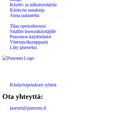
Käyttö- ja julkaisuohjeita
Käsityön sanakirja
Anna palautetta
Tilaa opetuslisenssi
Sisällöt lisenssikäyttäjille
Punomon käyttöehdot
Yhteistyökumppanit
Liity jäseneksi
Käsityöopetuksen ryhmä
Ota yhteyttä:
jasenet@punomo.fi
Liity jäseneksi / Tilaa Lisenssi