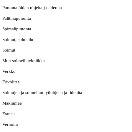
Punontatöiden ohjeita ja -ideoita
Palttinapunonta
Spiraalipunonta
Solmut, solmeilu
Solmut
Muu solmeilutekniikka
Verkko
Frivolitee
Solmujen ja solmeilun työohjeita ja -ideoita
Makramee
Fransu
Verhoilu