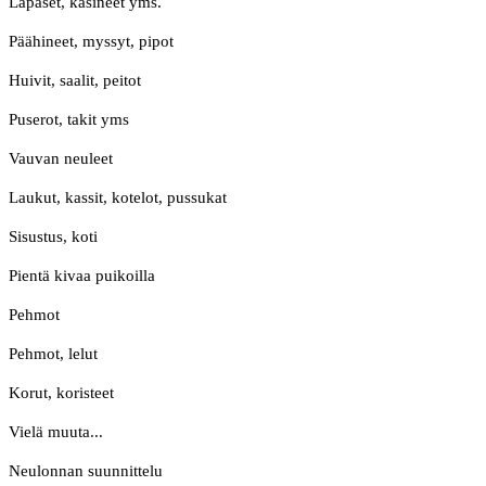
Lapaset, käsineet yms.
Päähineet, myssyt, pipot
Huivit, saalit, peitot
Puserot, takit yms
Vauvan neuleet
Laukut, kassit, kotelot, pussukat
Sisustus, koti
Pientä kivaa puikoilla
Pehmot
Pehmot, lelut
Korut, koristeet
Vielä muuta...
Neulonnan suunnittelu