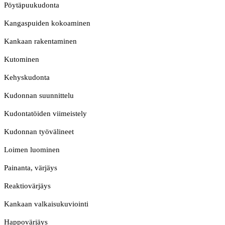
Pöytäpuukudonta
Kangaspuiden kokoaminen
Kankaan rakentaminen
Kutominen
Kehyskudonta
Kudonnan suunnittelu
Kudontatöiden viimeistely
Kudonnan työvälineet
Loimen luominen
Painanta, värjäys
Reaktiovärjäys
Kankaan valkaisukuviointi
Happovärjäys