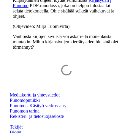
Kirjasydämen ohjeen löydät Punomosta
Kirjasydän |
Punomo
PDF-muodossa, joka on helppo tulostaa tai
selata tietokoneella. Ohje sisältää selkeät vaihekuvat ja
ohjeet.
(Ohjevideo: Mirja Tuomivirta)
Vanhoista kirjojen sivuista voi askarrella monenlaista
muutakin. Mihin kirjansivujen kierrätysideoihin sinä olet
törmännyt?
Mainos Punomoon? - tule yhteistyökumppaniksi!
Mediakortti ja yhteystiedot
Punomoputiikki
Punomo - Käsityö verkossa ry
Punomon tarina
Rekisteri- ja tietosuojaseloste
Tekijät
Blogit