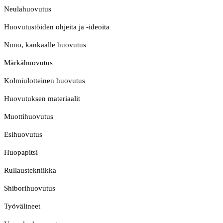
Neulahuovutus
Huovutustöiden ohjeita ja -ideoita
Nuno, kankaalle huovutus
Märkähuovutus
Kolmiulotteinen huovutus
Huovutuksen materiaalit
Muottihuovutus
Esihuovutus
Huopapitsi
Rullaustekniikka
Shiborihuovutus
Työvälineet