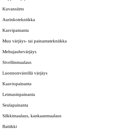
Kuvansiirto
Aurinkotekniikka
Kasvipainanta
Muu värjäys- tai painantatekniikka
Mehujauhevärjäys
Sivellinmaalaus
Luonnonväreillä värjäys
Kaaviopainanta
Leimasinpainanta
Seulapainanta
Silkkimaalaus, kankaanmaalaus
Batiikki