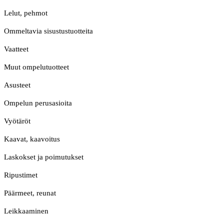
Lelut, pehmot
Ommeltavia sisustustuotteita
Vaatteet
Muut ompelutuotteet
Asusteet
Ompelun perusasioita
Vyötäröt
Kaavat, kaavoitus
Laskokset ja poimutukset
Ripustimet
Päärmeet, reunat
Leikkaaminen