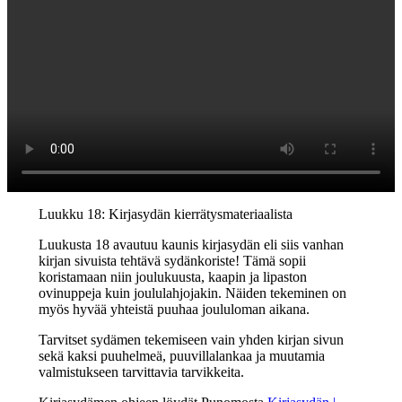
Luukku 18: Kirjasydän kierrätysmateriaalista
Luukusta 18 avautuu kaunis kirjasydän eli siis vanhan
kirjan sivuista tehtävä sydänkoriste! Tämä sopii
koristamaan niin joulukuusta, kaapin ja lipaston
ovinuppeja kuin joululahjojakin. Näiden tekeminen on
myös hyvää yhteistä puuhaa joululoman aikana.
Tarvitset sydämen tekemiseen vain yhden kirjan sivun
sekä kaksi puuhelmeä, puuvillalankaa ja muutamia
valmistukseen tarvittavia tarvikkeita.