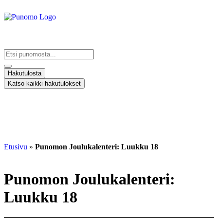
Kirjaudu tai rekisteröidy
Hakutulosta
Katso kaikki hakutulokset
Tarkennettu haku
Etusivu
»
Punomon Joulukalenteri: Luukku 18
Punomon Joulukalenteri:
Luukku 18