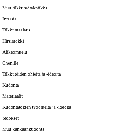
Muu tilkkutyötekniikka
Intarsia
Tilkkumaalaus
Hirsimökki
Alikeompelu
Chenille
Tilkkutöiden ohjeita ja -ideoita
Kudonta
Materiaalit
Kudontatöiden työohjeita ja -ideoita
Sidokset
Muu kankaankudonta