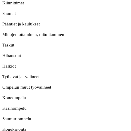
Kiinnittimet
Saumat
Pääntiet ja kaulukset
Mittojen ottaminen, mitoittaminen
Taskut
Hihansuut
Halkiot
Työtavat ja -välineet
Ompelun muut työvälineet
Koneompelu
Käsinompelu
Saumuriompelu
Konekirjonta