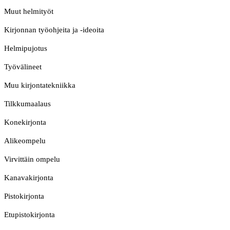
Muut helmityöt
Kirjonnan työohjeita ja -ideoita
Helmipujotus
Työvälineet
Muu kirjontatekniikka
Tilkkumaalaus
Konekirjonta
Alikeompelu
Virvittäin ompelu
Kanavakirjonta
Pistokirjonta
Etupistokirjonta