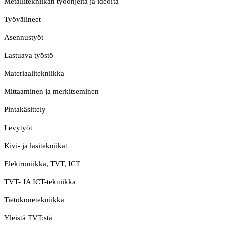
Metallitekniikan työohjeita ja ideoita
Työvälineet
Asennustyöt
Lastuava työstö
Materiaalitekniikka
Mittaaminen ja merkitseminen
Pintakäsittely
Levytyöt
Kivi- ja lasitekniikat
Elektroniikka, TVT, ICT
TVT- JA ICT-tekniikka
Tietokonetekniikka
Yleistä TVT:stä