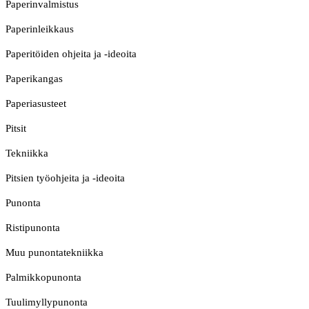
Paperinvalmistus
Paperinleikkaus
Paperitöiden ohjeita ja -ideoita
Paperikangas
Paperiasusteet
Pitsit
Tekniikka
Pitsien työohjeita ja -ideoita
Punonta
Ristipunonta
Muu punontatekniikka
Palmikkopunonta
Tuulimyllypunonta