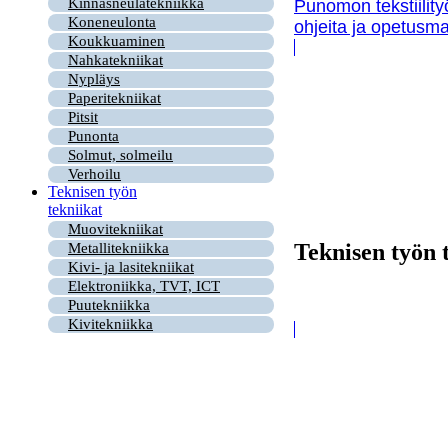
Kinnasneulatekniikka
Punomon tekstiility
Koneneulonta
ohjeita ja opetusma
Koukkuaminen
Nahkatekniikat
Nypläys
Paperitekniikat
Pitsit
Punonta
Solmut, solmeilu
Verhoilu
Teknisen työn
tekniikat
Muovitekniikat
Teknisen työn 
Metallitekniikka
Kivi- ja lasitekniikat
Elektroniikka, TVT, ICT
Puutekniikka
Kivitekniikka