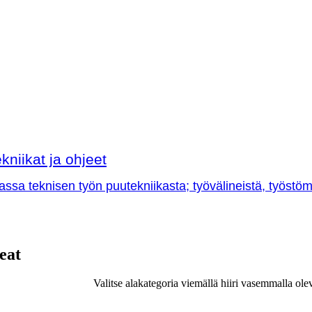
kniikat ja ohjeet
sa teknisen työn puutekniikasta; työvälineistä, työstöme
eat
Valitse alakategoria viemällä hiiri vasemmalla ole