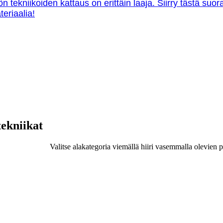
ön tekniikoiden kattaus on erittäin laaja. Siirry tästä su
teriaalia!
tekniikat
Valitse alakategoria viemällä hiiri vasemmalla olevien p