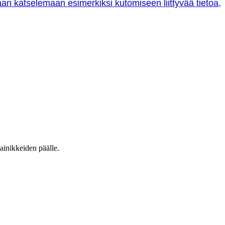
oraan katselemaan esimerkiksi kutomiseen liittyvää tietoa,
ainikkeiden päälle.