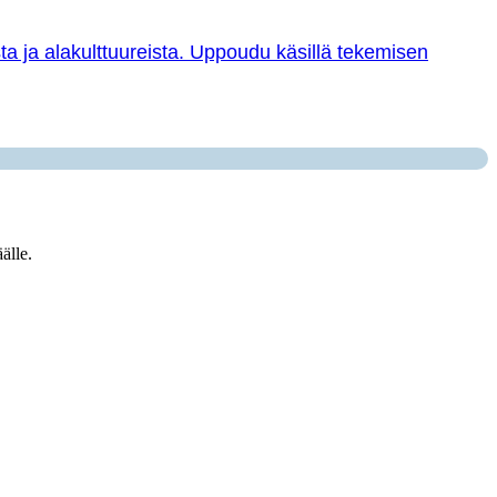
sta ja alakulttuureista. Uppoudu käsillä tekemisen
älle.