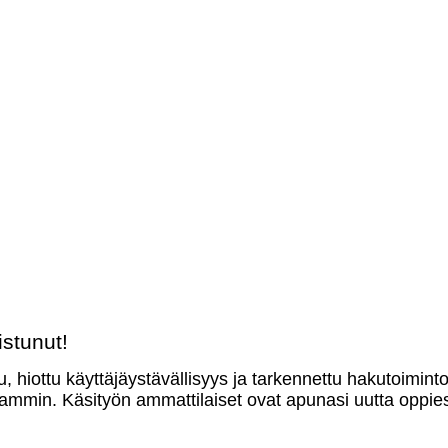
stunut!
u, hiottu käyttäjäystävällisyys ja tarkennettu hakutoimint
mmin. Käsityön ammattilaiset ovat apunasi uutta oppies