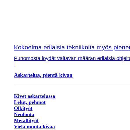
Kokoelma erilaisia tekniikoita myös piene
Punomosta löydät valtavan määrän erilaisia ohjeit
Askartelua, pientä kivaa
Kivet askartelussa
Lelut, pehmot
Olkityöt
Neulonta
Metallityöt
Vielä muuta kivaa