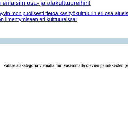
erilaisiin osa- ja alakulttuureihin!
vin monipuolisesti tietoa käsityökulttuurin eri osa-aluei
yön ilmentymiseen eri kulttuureissa!
Valitse alakategoria viemällä hiiri vasemmalla olevien painikkeiden pä