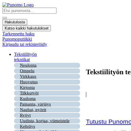
Mene
sisältöön
Search
...
Hakutulosta
Katso kaikki hakutulokset
Tarkennettu haku
Punomoputiikki
Kirjaudu tai rekisteröidy
Tekstiilityön
tekniikat
Neulonta
Tekstiilityön t
Ompelu
Virkkaus
Huovutus
Kirjonta
Tilkkutyöt
Kudonta
Painanta, värjäys
Nauhat, nyörit
Ryijyt
Tutustu Punomon
Uudista, korjaa, viimeistele
Kehräys