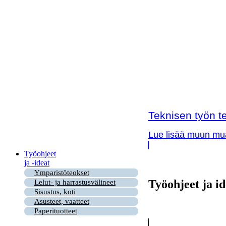
Teknisen työn te
Lue lisää muun muas
Työohjeet
ja -ideat
Ymparistöteokset
Työohjeet ja id
Lelut- ja harrastusvälineet
Sisustus, koti
Asusteet, vaatteet
Paperituotteet