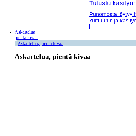
Tutustu käsityön 
Punomosta löytyy hy
kulttuuriin ja käsit
Askartelua,
pientä kivaa
Askartelua, pientä kivaa
Askartelua, pientä kivaa