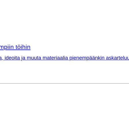
mpiin töihin
a, ideoita ja muuta materiaalia pienempäänkin askarteluu