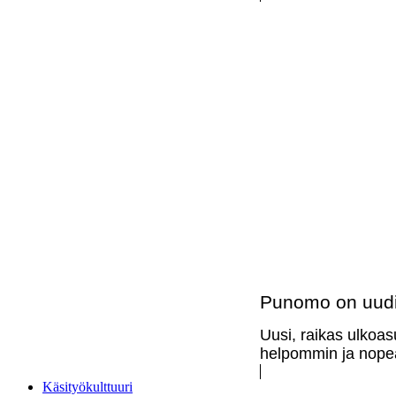
Punomo on uudi
Uusi, raikas ulkoas
helpommin ja nopea
Käsityökulttuuri