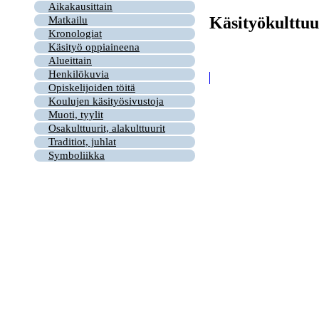
Aikakausittain
Käsityökulttuu
Matkailu
Kronologiat
Käsityö oppiaineena
Alueittain
Henkilökuvia
Opiskelijoiden töitä
Koulujen käsityösivustoja
Muoti, tyylit
Osakulttuurit, alakulttuurit
Traditiot, juhlat
Symboliikka