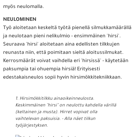
myös neulomalla.
NEULOMINEN
Työ aloitetaan keskeltä työtä pienellä silmukkamäärällä
ja neulotaan pieni nelikulmio - ensimmäinen 'hirsi'.
Seuraava 'hirsi' aloitetaan aina edellisten tilkkujen
reunasta niin, että poimitaan sieltä aloitussilmukat.
Kerrosmäärät voivat vaihdella eri 'hirsissä' - käytetään
paksumpia tai ohuempia hirsiä! Erityisesti
edestakaisneulos sopii hyvin hirsimökkitekniikkaan.
1. Hirsimökkitilkku ainaoikeinneulosta.
Keskimmäinen "hirsi" on neulottu kahdella värillä
(keltainen ja musta). Hirret vopivat olla
vaihtelevan paksuisia. - Alla näet tilkun
työjärjestyksen.