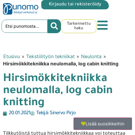
Kirjaudu tai rekisteröidy
Tarkennettu
haku
Etusivu
»
Tekstiilityön tekniikat
»
Neulonta
»
Hirsimökkitekniikka neulomalla, log cabin knitting
Hirsimökkitekniikka
neulomalla, log cabin
knitting
20.01.2021
Tekijä:
Sinervo Pirjo
Lisää suosikkeihin
Tilkkutöistä tuttua hirsimökkitekniikkaa voi toteuttaa