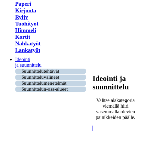
Paperi
Kirjonta
Ryijy
Tuohityöt
Himmeli
Kortit
Nahkatyöt
Lankatyöt
Ideointi
ja suunnittelu
Suunnittelutehtävät
Ideointi ja
Suunnitteluvälineet
Suunnittelumenetelmät
suunnittelu
Suunnittelun-osa-alueet
Valitse alakategoria
viemällä hiiri
vasemmalla olevien
painikkeiden päälle.