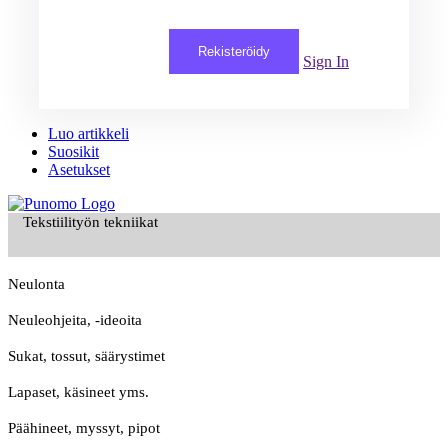
Rekisteröidy
Sign In
Luo artikkeli
Suosikit
Asetukset
Tekstiilityön tekniikat
Neulonta
Neuleohjeita, -ideoita
Sukat, tossut, säärystimet
Lapaset, käsineet yms.
Päähineet, myssyt, pipot