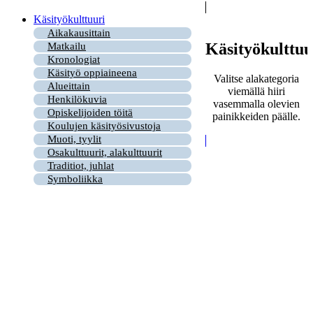
Käsityökulttuuri
Aikakausittain
Käsityökulttuu
Matkailu
Kronologiat
Käsityö oppiaineena
Valitse alakategoria
Alueittain
viemällä hiiri
Henkilökuvia
vasemmalla olevien
Opiskelijoiden töitä
painikkeiden päälle.
Koulujen käsityösivustoja
Muoti, tyylit
Osakulttuurit, alakulttuurit
Traditiot, juhlat
Symboliikka