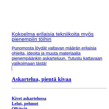
Kokoelma erilaisia tekniikoita myös
pienempiin töihin
Punomosta löydät valtavan määrän erilaisia
ohjeita, ideoita ja muuta materiaalia
pienempäänkin askarteluun. Tutustu kattavaan
valikoimaan tästä!
Askartelua, pientä kivaa
Kivet askartelussa
Lelut, pehmot
Olkityöt