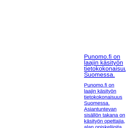
Punomo.fi on
laajin käsityön
tietokokonaisuu
Suomessa.
Punomo.fi on
laajin käsityön
tietokokonaisuus
Suomessa.
Asiantuntevan
sisällön takana on
käsityön opettajia,
alan opiskelijoita