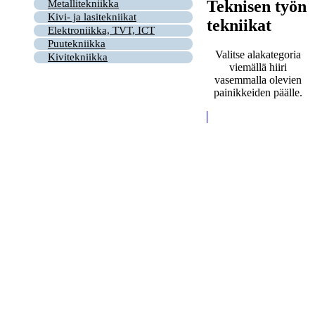
Teknisen työn
Metallitekniikka
Kivi- ja lasitekniikat
tekniikat
Elektroniikka, TVT, ICT
Puutekniikka
Valitse alakategoria
Kivitekniikka
viemällä hiiri
vasemmalla olevien
painikkeiden päälle.