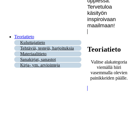
oppiessa.
Tervetuloa
käsityön
inspiroivaan
maailmaan!
Teoriatieto
Kuluttajatieto
Teoriatieto
Tehtäviä, testejä, harjoituksia
Materiaalitieto
Sanakirjat, sanastot
Valitse alakategoria
Kirja- ym. arviointeja
viemällä hiiri
vasemmalla olevien
painikkeiden päälle.