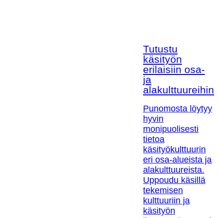
Tutustu
käsityön
erilaisiin osa-
ja
alakulttuureihin!
Punomosta löytyy
hyvin
monipuolisesti
tietoa
käsityökulttuurin
eri osa-alueista ja
alakulttuureista.
Uppoudu käsillä
tekemisen
kulttuuriin ja
käsityön