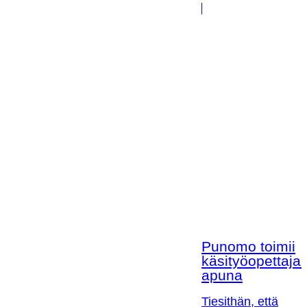
Punomo toimii
käsityöopettaja
apuna
Tiesithän, että