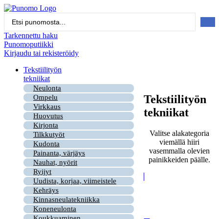
Mene
sisältöön
Search
...
Tarkennettu haku
Punomoputiikki
Kirjaudu tai rekisteröidy
Tekstiilityön
tekniikat
Neulonta
Tekstiilityön
Ompelu
Virkkaus
tekniikat
Huovutus
Kirjonta
Valitse alakategoria
Tilkkutyöt
viemällä hiiri
Kudonta
vasemmalla olevien
Painanta, värjäys
painikkeiden päälle.
Nauhat, nyörit
Ryijyt
Uudista, korjaa, viimeistele
Kehräys
Kinnasneulatekniikka
Koneneulonta
Koukkuaminen