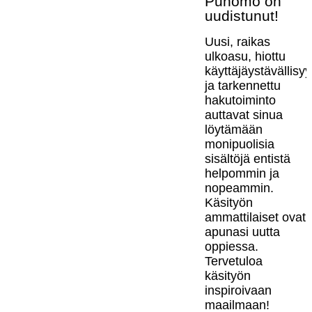
Punomo on
uudistunut!
Uusi, raikas
ulkoasu, hiottu
käyttäjäystävällisy
ja tarkennettu
hakutoiminto
auttavat sinua
löytämään
monipuolisia
sisältöjä entistä
helpommin ja
nopeammin.
Käsityön
ammattilaiset ovat
apunasi uutta
oppiessa.
Tervetuloa
käsityön
inspiroivaan
maailmaan!