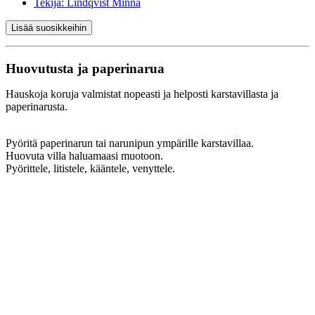
Tekijä:
Lindqvist Minna
Lisää suosikkeihin
Huovutusta ja paperinarua
Hauskoja koruja valmistat nopeasti ja helposti karstavillasta ja
paperinarusta.
Pyöritä paperinarun tai narunipun ympärille karstavillaa.
Huovuta villa haluamaasi muotoon.
Pyörittele, litistele, kääntele, venyttele.