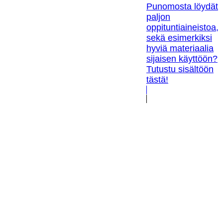
Punomosta löydät
paljon
oppituntiaineistoa,
sekä esimerkiksi
hyviä materiaalia
sijaisen käyttöön?
Tutustu sisältöön
tästä!