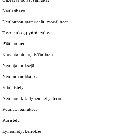
Oikeat ja nurjat silmukat
Neuletiheys
Neulonnan materiaalit, työvälineet
Tasoneulos, pyöröneulos
Päättäminen
Kaventaminen, lisääminen
Neulojan niksejä
Neulonnan historiaa
Viimeistely
Neulemerkit, -lyhenteet ja termit
Reunat, reunukset
Koristelu
Lyhennetyt kerrokset