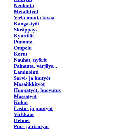
Neulonta
Metallityöt
Vielä muuta kivaa
Kangastyöt
Skräppäys
Kynttilät
Punonta
Ompelu
Korut
Nauhat, nyörit
Painanta, värjäys...
Laminointi
Sarvi- ja luutyöt
Mosaiikkityöt
Huopatyöt, huovutus
Massatyöt
Kukat
Lastu- ja puutyöt
Virkkaus
Helmet
Puu- ja risutyöt