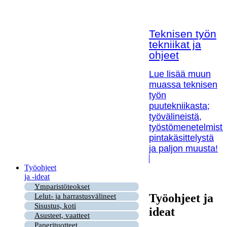
Teknisen työn
tekniikat ja
ohjeet
Lue lisää muun
muassa teknisen
työn
puutekniikasta;
työvälineistä,
työstömenetelmistä
pintakäsittelystä
ja paljon muusta!
Työohjeet
ja -ideat
Ymparistöteokset
Työohjeet ja
Lelut- ja harrastusvälineet
Sisustus, koti
ideat
Asusteet, vaatteet
Paperituotteet