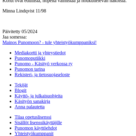
Korut ovat edullisia, nopeita valmistaa ja houkuttelevan näköisiä.
Minna Lindqvist 11/98
Päivitetty 05/2024
Jaa somessa:
Mainos Punomoon? - tule yhteistyökumppaniksi!
Mediakortti ja yhteystiedot
Punomoputiikki
Punomo - Käsityö verkossa ry
Punomon tarina
Rekisteri- ja tietosuojaseloste
Tekijät
Blogit
Käyttö- ja julkaisuohjeita
Käsityön sanakirja
Anna palautetta
Tilaa opetuslisenssi
Sisällöt lisenssikäyttäjille
Punomon käyttöehdot
Yhteistyökumppanit