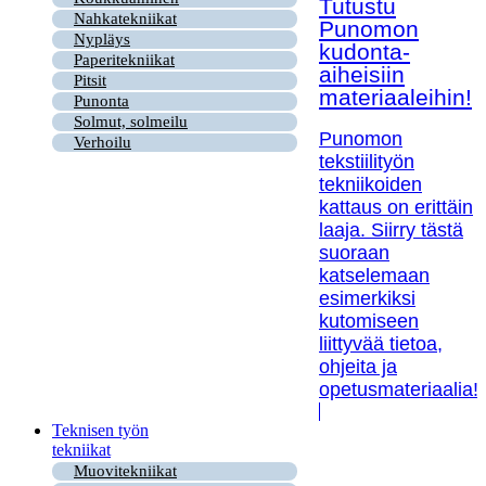
Tutustu
Nahkatekniikat
Punomon
Nypläys
kudonta-
Paperitekniikat
aiheisiin
Pitsit
materiaaleihin!
Punonta
Solmut, solmeilu
Punomon
Verhoilu
tekstiilityön
tekniikoiden
kattaus on erittäin
laaja. Siirry tästä
suoraan
katselemaan
esimerkiksi
kutomiseen
liittyvää tietoa,
ohjeita ja
opetusmateriaalia!
Teknisen työn
tekniikat
Muovitekniikat