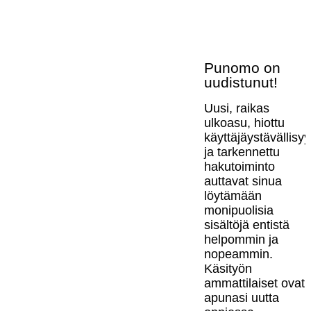
Punomo on
uudistunut!
Uusi, raikas
ulkoasu, hiottu
käyttäjäystävällisy
ja tarkennettu
hakutoiminto
auttavat sinua
löytämään
monipuolisia
sisältöjä entistä
helpommin ja
nopeammin.
Käsityön
ammattilaiset ovat
apunasi uutta