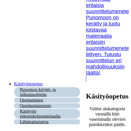
erilaisia
suunnittelumenetel
Punomoon on
kerätty ja luotu
loistavaa
materiaalia
erilaisiin
suunnittelumenetel
liittyen. Tutustu
suunnittelun eri
mahdollisuuksiin
täältä!
Käsityönopetus
Punomon käyttö- ja
julkaisuohjeita
Käsityöopetus
Opettaminen
Oppituntiaineisto
Valitse alakategoria
Käsityön
viemällä hiiri
etäopiskelumateriaalia
vasemmalla olevien
Lähdeaineistoja
painikkeiden päälle.