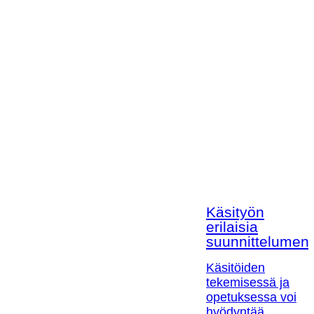
Käsityön
erilaisia
suunnittelumen
Käsitöiden
tekemisessä ja
opetuksessa voi
hyödyntää