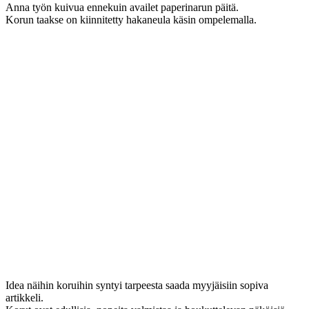
Anna työn kuivua ennekuin availet paperinarun päitä.
Korun taakse on kiinnitetty hakaneula käsin ompelemalla.
Idea näihin koruihin syntyi tarpeesta saada myyjäisiin sopiva
artikkeli.