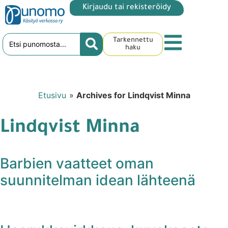
Kirjaudu tai rekisteröidy
Tarkennettu
haku
Etusivu
»
Archives for Lindqvist Minna
Lindqvist Minna
Barbien vaatteet oman
suunnitelman idean lähteenä