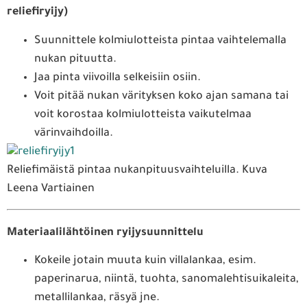
reliefiryijy)
Suunnittele kolmiulotteista pintaa vaihtelemalla
nukan pituutta.
Jaa pinta viivoilla selkeisiin osiin.
Voit pitää nukan värityksen koko ajan samana tai
voit korostaa kolmiulotteista vaikutelmaa
värinvaihdoilla.
Reliefimäistä pintaa nukanpituusvaihteluilla. Kuva
Leena Vartiainen
Materiaalilähtöinen ryijysuunnittelu
Kokeile jotain muuta kuin villalankaa, esim.
paperinarua, niintä, tuohta, sanomalehtisuikaleita,
metallilankaa, räsyä jne.