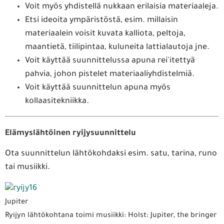
Voit myös yhdistellä nukkaan erilaisia materiaaleja.
Etsi ideoita ympäristöstä, esim. millaisin
materiaalein voisit kuvata kalliota, peltoja,
maantietä, tiilipintaa, kuluneita lattialautoja jne.
Voit käyttää suunnittelussa apuna rei'itettyä
pahvia, johon pistelet materiaaliyhdistelmiä.
Voit käyttää suunnittelun apuna myös
kollaasitekniikka.
Elämyslähtöinen ryijysuunnittelu
Ota suunnittelun lähtökohdaksi esim. satu, tarina, runo
tai musiikki.
Jupiter
Ryijyn lähtökohtana toimi musiikki: Holst: Jupiter, the bringer