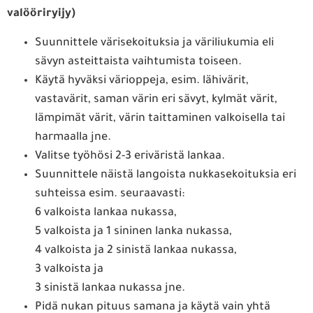
valööriryijy)
Suunnittele värisekoituksia ja väriliukumia eli
sävyn asteittaista vaihtumista toiseen.
Käytä hyväksi värioppeja, esim. lähivärit,
vastavärit, saman värin eri sävyt, kylmät värit,
lämpimät värit, värin taittaminen valkoisella tai
harmaalla jne.
Valitse työhösi 2-3 eriväristä lankaa.
Suunnittele näistä langoista nukkasekoituksia eri
suhteissa esim. seuraavasti:
6 valkoista lankaa nukassa,
5 valkoista ja 1 sininen lanka nukassa,
4 valkoista ja 2 sinistä lankaa nukassa,
3 valkoista ja
3 sinistä lankaa nukassa jne.
Pidä nukan pituus samana ja käytä vain yhtä