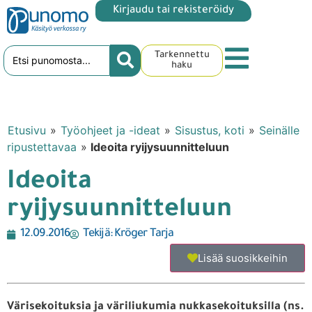
Kirjaudu tai rekisteröidy
Tarkennettu
haku
Etusivu
»
Työohjeet ja -ideat
»
Sisustus, koti
»
Seinälle
ripustettavaa
»
Ideoita ryijysuunnitteluun
Ideoita
ryijysuunnitteluun
12.09.2016
Tekijä:
Kröger Tarja
Lisää suosikkeihin
Värisekoituksia ja väriliukumia nukkasekoituksilla (ns.