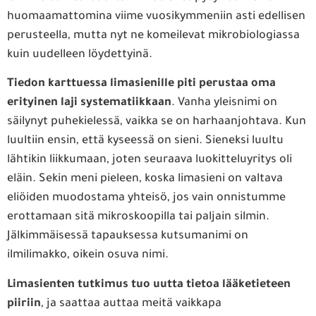
huomaamattomina viime vuosikymmeniin asti edellisen
perusteella, mutta nyt ne komeilevat mikrobiologiassa
kuin uudelleen löydettyinä.
Tiedon karttuessa limasienille piti perustaa oma
erityinen laji systematiikkaan
. Vanha yleisnimi on
säilynyt puhekielessä, vaikka se on harhaanjohtava. Kun
luultiin ensin, että kyseessä on sieni. Sieneksi luultu
lähtikin liikkumaan, joten seuraava luokitteluyritys oli
eläin. Sekin meni pieleen, koska limasieni on valtava
eliöiden muodostama yhteisö, jos vain onnistumme
erottamaan sitä mikroskoopilla tai paljain silmin.
Jälkimmäisessä tapauksessa kutsumanimi on
ilmilimakko, oikein osuva nimi.
Limasienten
tutkimus tuo uutta tietoa lääketieteen
piiriin
, ja saattaa auttaa meitä vaikkapa