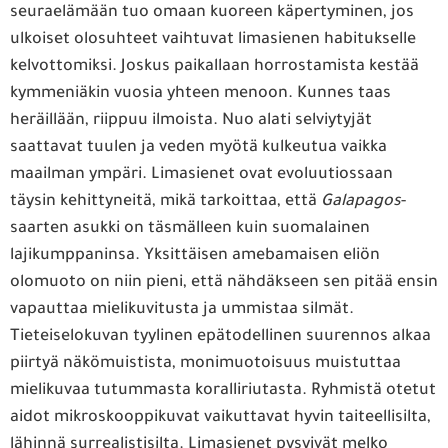
seuraelämään tuo omaan kuoreen käpertyminen, jos
ulkoiset olosuhteet vaihtuvat limasienen habitukselle
kelvottomiksi. Joskus paikallaan horrostamista kestää
kymmeniäkin vuosia yhteen menoon. Kunnes taas
heräillään, riippuu ilmoista. Nuo alati selviytyjät
saattavat tuulen ja veden myötä kulkeutua vaikka
maailman ympäri. Limasienet ovat evoluutiossaan
täysin kehittyneitä, mikä tarkoittaa, että
Galapa
gos
-
saarten asukki on täsmälleen kuin suomalainen
lajikumppaninsa. Yksittäisen amebamaisen eliön
olomuoto on niin pieni, että nähdäkseen sen pitää ensin
vapauttaa mielikuvitusta ja ummistaa silmät.
Tieteiselokuvan tyylinen epätodellinen suurennos alkaa
piirtyä näkömuistista, monimuotoisuus muistuttaa
mielikuvaa tutummasta koralliriutasta. Ryhmistä otetut
aidot mikroskooppikuvat vaikuttavat hyvin taiteellisilta,
lähinnä surrealistisilta. Limasienet pysyivät melko