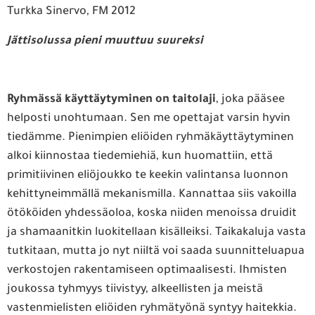
Turkka Sinervo, FM 2012
Jättisolussa
pieni muuttuu suureksi
Ryhmässä käyttäytyminen on taitolaji
, joka pääsee
helposti unohtumaan. Sen me opettajat varsin hyvin
tiedämme. Pienimpien eliöiden ryhmäkäyttäytyminen
alkoi kiinnostaa tiedemiehiä, kun huomattiin, että
primitiivinen eliöjoukko te keekin valintansa luonnon
kehittyneimmällä mekanismilla. Kannattaa siis vakoilla
ötököiden yhdessäoloa, koska niiden menoissa druidit
ja shamaanitkin luokitellaan kisälleiksi. Taikakaluja vasta
tutkitaan, mutta jo nyt niiltä voi saada suunnitteluapua
verkostojen rakentamiseen optimaalisesti. Ihmisten
joukossa tyhmyys tiivistyy, alkeellisten ja meistä
vastenmielisten eliöiden ryhmätyönä syntyy haitekkia.