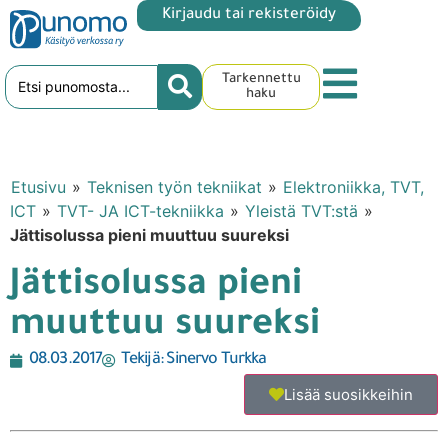
Kirjaudu tai rekisteröidy
Tarkennettu
haku
Etusivu
»
Teknisen työn tekniikat
»
Elektroniikka, TVT,
ICT
»
TVT- JA ICT-tekniikka
»
Yleistä TVT:stä
»
Jättisolussa pieni muuttuu suureksi
Jättisolussa pieni
muuttuu suureksi
08.03.2017
Tekijä:
Sinervo Turkka
Lisää suosikkeihin