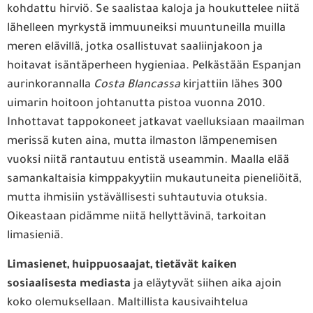
kohdattu hirviö. Se saalistaa kaloja ja houkuttelee niitä
lähelleen myrkystä immuuneiksi muuntuneilla muilla
meren elävillä, jotka osallistuvat saaliinjakoon ja
hoitavat isäntäperheen hygieniaa. Pelkästään Espanjan
aurinkorannalla
Costa
Blancassa
kirjattiin lähes 300
uimarin hoitoon johtanutta pistoa vuonna 2010.
Inhottavat tappokoneet jatkavat vaelluksiaan maailman
merissä kuten aina, mutta ilmaston lämpenemisen
vuoksi niitä rantautuu entistä useammin. Maalla elää
samankaltaisia kimppakyytiin mukautuneita pieneliöitä,
mutta ihmisiin ystävällisesti suhtautuvia otuksia.
Oikeastaan pidämme niitä hellyttävinä, tarkoitan
limasieniä.
Limasienet, huippuosaajat, tietävät kaiken
sosiaalisesta mediasta
ja eläytyvät siihen aika ajoin
koko olemuksellaan. Maltillista kausivaihtelua