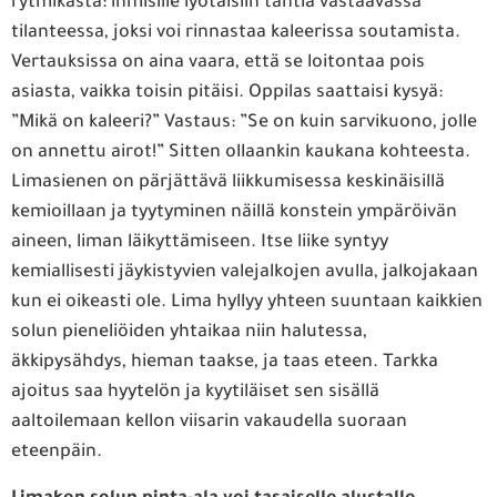
rytmikästä: ihmisille lyötäisiin tahtia vastaavassa
tilanteessa, joksi voi rinnastaa kaleerissa soutamista.
Vertauksissa on aina vaara, että se loitontaa pois
asiasta, vaikka toisin pitäisi. Oppilas saattaisi kysyä:
”Mikä on kaleeri?” Vastaus: ”Se on kuin sarvikuono, jolle
on annettu airot!” Sitten ollaankin kaukana kohteesta.
Limasienen on pärjättävä liikkumisessa keskinäisillä
kemioillaan ja tyytyminen näillä konstein ympäröivän
aineen, liman läikyttämiseen. Itse liike syntyy
kemiallisesti jäykistyvien valejalkojen avulla, jalkojakaan
kun ei oikeasti ole. Lima hyllyy yhteen suuntaan kaikkien
solun pieneliöiden yhtaikaa niin halutessa,
äkkipysähdys, hieman taakse, ja taas eteen. Tarkka
ajoitus saa hyytelön ja kyytiläiset sen sisällä
aaltoilemaan kellon viisarin vakaudella suoraan
eteenpäin.