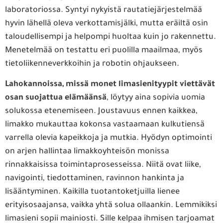
laboratoriossa. Syntyi nykyistä rautatiejärjestelmää
hyvin lähellä oleva verkottamisjälki, mutta eräiltä osin
taloudellisempi ja helpompi huoltaa kuin jo rakennettu.
Menetelmää on testattu eri puolilla maailmaa, myös
tietoliikenneverkkoihin ja robotin ohjaukseen.
Lahokannoissa, missä monet limasienityypit viettävät
osan suojattua elämäänsä
, löytyy aina sopivia uomia
solukossa etenemiseen. Joustavuus ennen kaikkea,
limakko mukauttaa kokonsa vastaamaan kulkutiensä
varrella olevia kapeikkoja ja mutkia. Hyödyn optimointi
on arjen hallintaa limakkoyhteisön monissa
rinnakkaisissa toimintaprosesseissa. Niitä ovat liike,
navigointi, tiedottaminen, ravinnon hankinta ja
lisääntyminen. Kaikilla tuotantoketjuilla lienee
erityisosaajansa, vaikka yhtä solua ollaankin. Lemmikiksi
limasieni sopii mainiosti. Sille kelpaa ihmisen tarjoamat