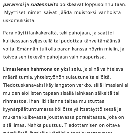
paranvoi
ja
sudenmaito
poikkeavat loppusoinnultaan.
Myyttiset nimet saivat jäädä muistoksi vanhoista
uskomuksista.
Para näytti lankakerältä, teki pahojaan, ja saattoi
kulkiessaan syljeskellä tai pudottaa kähveltämäänsä
voita. Emännän tuli olla paran kanssa nöyrin mielin, ja
toivoa sen tekevän pahojaan vain naapurissa.
Limasienen
hahmona on yksi solu
, ja siinä vaihteleva
määrä tumia, yhteistyöhön sulautuneita eliöitä.
Tiedotuskanavaksi käy langaton verkko, sillä limasieni ei
muiden elollisten tapaan sisällä lainkaan säikeitä tai
rihmastoa. Ihan liki tilanne taitaa muistuttaa
kyynärpäätuntumassa köllöttelyä itsetäyttöisessä ja
mukana kulkevassa joustavassa porealtaassa, joka on
sitä limaa. Nahka puuttuu. Tiedottamisen on oltava