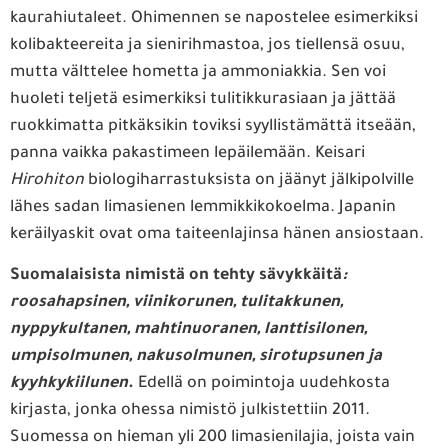
kaurahiutaleet. Ohimennen se napostelee esimerkiksi
kolibakteereita ja sienirihmastoa, jos tiellensä osuu,
mutta välttelee hometta ja ammoniakkia. Sen voi
huoleti teljetä esimerkiksi tulitikkurasiaan ja jättää
ruokkimatta pitkäksikin toviksi syyllistämättä itseään,
panna vaikka pakastimeen lepäilemään. Keisari
Hirohiton
biologiharrastuksista on jäänyt jälkipolville
lähes sadan limasienen lemmikkikokoelma. Japanin
keräilyaskit ovat oma taiteenlajinsa hänen ansiostaan.
Suomalaisista
nimistä
on tehty sävykkäitä
:
roosahapsinen, viinikorunen, tulitakkunen,
nyppykultanen, mahtinuoranen, lanttisilonen,
umpisolmunen, nakusolmunen, sirotupsunen ja
kyyhkykiilunen
.
Edellä on poimintoja uudehkosta
kirjasta, jonka ohessa nimistö julkistettiin 2011.
Suomessa on hieman yli 200 limasienilajia, joista vain