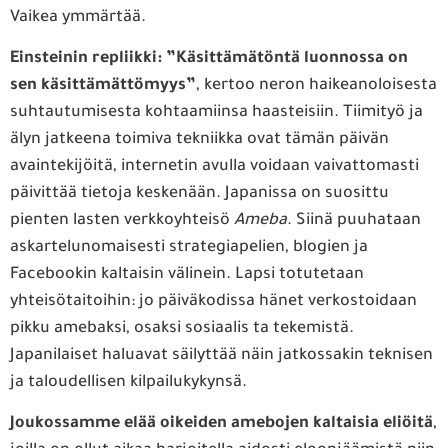
Vaikea ymmärtää.
Einsteinin
repliikki: ”Käsittämätöntä luonnossa on
sen käsittämättömyys”
, kertoo neron haikeanoloisesta
suhtautumisesta kohtaamiinsa haasteisiin. Tiimityö ja
älyn jatkeena toimiva tekniikka ovat tämän päivän
avaintekijöitä, internetin avulla voidaan vaivattomasti
päivittää tietoja keskenään. Japanissa on suosittu
pienten lasten verkkoyhteisö
Ameba
. Siinä puuhataan
askartelunomaisesti strategiapelien, blogien ja
Facebookin kaltaisin välinein. Lapsi totutetaan
yhteisötaitoihin: jo päiväkodissa hänet verkostoidaan
pikku amebaksi, osaksi sosiaalis ta tekemistä.
Japanilaiset haluavat säilyttää näin jatkossakin teknisen
ja taloudellisen kilpailukykynsä.
Joukossamme
elää oikeiden amebojen kaltaisia eliöitä
,