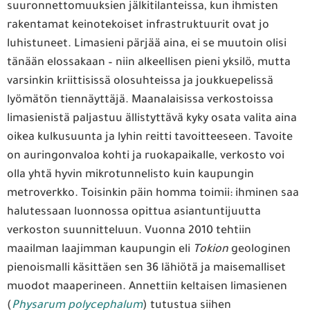
suuronnettomuuksien jälkitilanteissa, kun ihmisten
rakentamat keinotekoiset infrastruktuurit ovat jo
luhistuneet. Limasieni pärjää aina, ei se muutoin olisi
tänään elossakaan – niin alkeellisen pieni yksilö, mutta
varsinkin kriittisissä olosuhteissa ja joukkuepelissä
lyömätön tiennäyttäjä. Maanalaisissa verkostoissa
limasienistä paljastuu ällistyttävä kyky osata valita aina
oikea kulkusuunta ja lyhin reitti tavoitteeseen. Tavoite
on auringonvaloa kohti ja ruokapaikalle, verkosto voi
olla yhtä hyvin mikrotunnelisto kuin kaupungin
metroverkko. Toisinkin päin homma toimii: ihminen saa
halutessaan luonnossa opittua asiantuntijuutta
verkoston suunnitteluun. Vuonna 2010 tehtiin
maailman laajimman kaupungin eli
Tokion
geologinen
pienoismalli käsittäen sen 36 lähiötä ja maisemalliset
muodot maaperineen. Annettiin keltaisen limasienen
(
Physarum polycephalum
) tutustua siihen