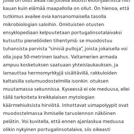
joilla on ollut aikaa harjoitella aidosti eloonjäämistä niin
kauan kuin elämää maapallolla on ollut. On hienoa, että
tutkimus availee ovia kansanomaisella tasolla
mikrobiologian saloihin. Omituisten otusten
ensyklopediaan kelpuutetaan portugalinsotalaivaksi
kutsuttu pieneliöiden tihentymä: se muodostuu
tuhansista parvista ”sinisiä pulloja”, joista jokaisella voi
olla jopa 50-metrinen laahus. Valtamerien armada
ampuu kosketuksen saatuaan yhteislaukauksen, ja
lamauttaa hermomyrkkyjä sisältävillä, rakkuloiden
kaltaisilla solumuodostelmilla isonkin otuksen
muutamassa sekunnissa. Kyseessä ei ole meduusa, ellei
tällä tarkoiteta kreikkalaisen mytologian
käärmehiuksista hirviötä. Inhottavat uimapolyypit ovat
muodostelmassa ihmiselle taruolennon näköinen
pelätin. Voi kuvitella, että ennen ajanlaskua meduusa
olikin nykyinen portugalinsotalaiva, siis oikeasti