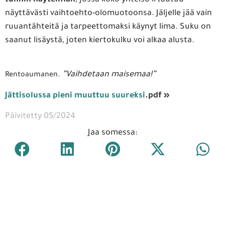
näyttävästi vaihtoehto-olomuotoonsa. Jäljelle jää vain
ruuantähteitä ja tarpeettomaksi käynyt lima. Suku on
saanut lisäystä, joten kiertokulku voi alkaa alusta.
”Vaihdetaan maisemaa!”
Rentoaumanen.
Jättisolussa pieni muuttuu suureksi
.pdf »
Päivitetty 05/2024
Jaa somessa: