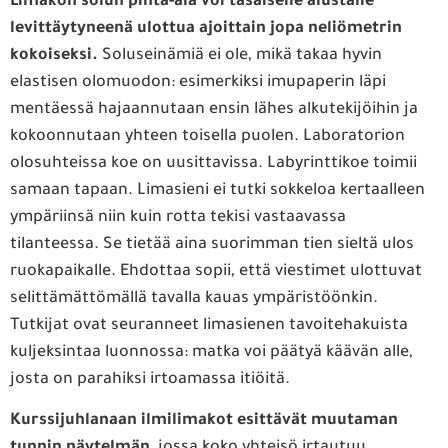
Limakon solun pinta-ala voi tasaiselle alustalle
levittäytyneenä ulottua ajoittain jopa neliömetrin
kokoiseksi.
Soluseinämiä ei ole, mikä takaa hyvin
elastisen olomuodon: esimerkiksi imupaperin läpi
mentäessä hajaannutaan ensin lähes alkutekijöihin ja
kokoonnutaan yhteen toisella puolen. Laboratorion
olosuhteissa koe on uusittavissa. Labyrinttikoe toimii
samaan tapaan. Limasieni ei tutki sokkeloa kertaalleen
ympäriinsä niin kuin rotta tekisi vastaavassa
tilanteessa. Se tietää aina suorimman tien sieltä ulos
ruokapaikalle. Ehdottaa sopii, että viestimet ulottuvat
selittämättömällä tavalla kauas ympäristöönkin.
Tutkijat ovat seuranneet limasienen tavoitehakuista
kuljeksintaa luonnossa: matka voi päätyä käävän alle,
josta on parahiksi irtoamassa itiöitä.
Kurssijuhlanaan
ilmilimakot
esittävät muutaman
tunnin näytelmän
, jossa koko yhteisö irtautuu