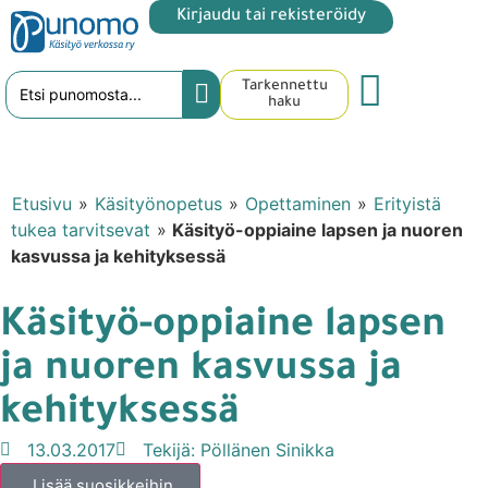
Kirjaudu tai rekisteröidy
Tarkennettu
haku
Etusivu
»
Käsityönopetus
»
Opettaminen
»
Erityistä
tukea tarvitsevat
»
Käsityö-oppiaine lapsen ja nuoren
kasvussa ja kehityksessä
Käsityö-oppiaine lapsen
ja nuoren kasvussa ja
kehityksessä
13.03.2017
Tekijä:
Pöllänen Sinikka
Lisää suosikkeihin