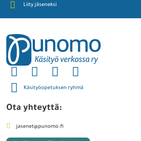
Liity jäseneksi
Käsityöopetuksen ryhmä
Ota yhteyttä:
jasenet@punomo.fi