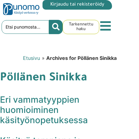
Kirjaudu tai rekisteröidy
Tarkennettu
haku
Etusivu
»
Archives for Pöllänen Sinikka
Pöllänen Sinikka
Eri vammatyyppien
huomioiminen
käsityönopetuksessa