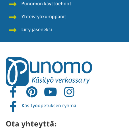
Punomon käyttöehdot
Yhteistyökumppanit
Liity jäseneksi
Käsityöopetuksen ryhmä
Ota yhteyttä: