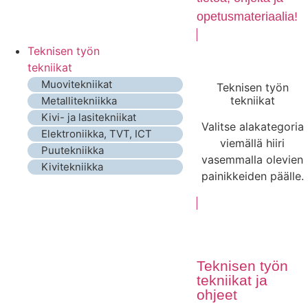
opetusmateriaalia!
Teknisen työn
tekniikat
Muovitekniikat
Teknisen työn
tekniikat
Metallitekniikka
Kivi- ja lasitekniikat
Valitse alakategoria
Elektroniikka, TVT, ICT
viemällä hiiri
Puutekniikka
vasemmalla olevien
Kivitekniikka
painikkeiden päälle.
Teknisen työn
tekniikat ja
ohjeet