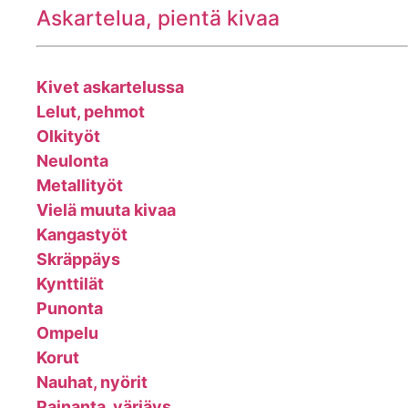
Askartelua, pientä kivaa
Kivet askartelussa
Lelut, pehmot
Olkityöt
Neulonta
Metallityöt
Vielä muuta kivaa
Kangastyöt
Skräppäys
Kynttilät
Punonta
Ompelu
Korut
Nauhat, nyörit
Painanta, värjäys...