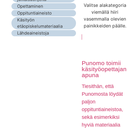
Valitse alakategoria
Opettaminen
viemällä hiiri
Oppituntiaineisto
vasemmalla olevien
Käsityön
painikkeiden päälle.
etäopiskelumateriaalia
Lähdeaineistoja
Punomo toimii
käsityöopettajan
apuna
Tiesithän, että
Punomosta löydät
paljon
oppituntiaineistoa,
sekä esimerkiksi
hyviä materiaalia