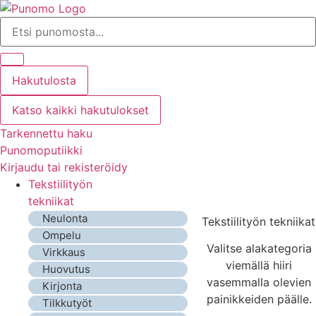
Mene
Search
sisältöön
...
Hakutulosta
Katso kaikki hakutulokset
Tarkennettu haku
Punomoputiikki
Kirjaudu tai rekisteröidy
Tekstiilityön
tekniikat
Neulonta
Tekstiilityön tekniikat
Ompelu
Valitse alakategoria
Virkkaus
viemällä hiiri
Huovutus
vasemmalla olevien
Kirjonta
painikkeiden päälle.
Tilkkutyöt