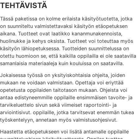
TEHTÄVISTÄ
Tässä paketissa on kolme erilaista käsityötuotetta, jotka
on suunniteltu valmistettavaksi käsityön etäopetuksen
aikana. Tuotteet ovat laatikko kananmunakennoista,
huolinukke ja kehys oksista. Tuotteet voi toteuttaa myös
käsityön lähiopetuksessa. Tuotteiden suunnittelussa on
otettu huomioon se, että kaikilla oppilailla ei ole saatavilla
samanlaisia materiaaleja kuin kouluissa on saatavilla.
Jokaisessa työssä on yksityiskohtaisia ohjeita, joiden
mukaan ne voidaan valmistaan. Opettaja voi eriyttää
opetetusta oppilaiden taitotason mukaan. Ohjeista voi
antaa edistyneemmille oppilaille ensimmäisen tavoite- ja
tarvikeluettelo sivun sekä viimeiset raportointi- ja
arviointisivut. oppilaille, jotka tarvitsevat enemmän tukea
työskentelyyn, annetaan myös valmistusohjesivut.
Haastetta etäopetukseen voi lisätä antamalle oppilaille