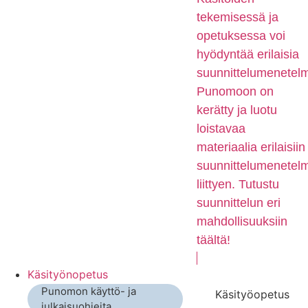
tekemisessä ja
opetuksessa voi
hyödyntää erilaisia
suunnittelumenetelm
Punomoon on
kerätty ja luotu
loistavaa
materiaalia erilaisiin
suunnittelumenetelm
liittyen. Tutustu
suunnittelun eri
mahdollisuuksiin
täältä!
Käsityönopetus
Punomon käyttö- ja
Käsityöopetus
julkaisuohjeita