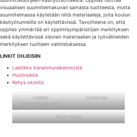
suunnitteluohjeen käsityötuotteesta. Oppilas tuottaa
visuaalisen suunnitelmakuvan samasta tuotteesta, mutta
suunnitelmassa käytetään niitä materiaaleja, joita koulun
käsityötunneilla on käytettävissä. Tavoitteena on, että
oppilas ymmärtää eri oppimisympäristöjen merkityksen
sekä käytettävissä olevien materiaalien ja työvälineiden
merkityksen tuotteen valmistuksessa.
LINKIT OHJEISIIN
Laatikko kananmunakennoista
Huolinukke
Kehys oksista
Laatikko
Huolinukke
kananmunakennoista
Kehys oksista