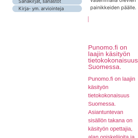
Sanakirjat, sanastot
painikkeiden päälle.
Kirja- ym. arviointeja
Punomo.fi on
laajin käsityön
tietokokonaisuus
Suomessa.
Punomo.fi on laajin
käsityön
tietokokonaisuus
Suomessa.
Asiantuntevan
sisällön takana on
käsityön opettajia,
alan opiskelijoita ja