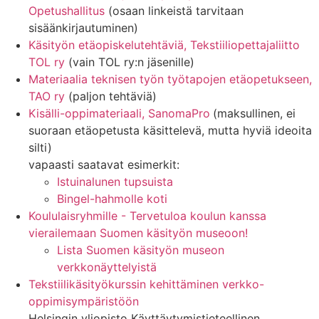
Opetushallitus
(osaan linkeistä tarvitaan
sisäänkirjautuminen)
Käsityön etäopiskelutehtäviä, Tekstiiliopettajaliitto
TOL ry
(vain TOL ry:n jäsenille)
Materiaalia teknisen työn työtapojen etäopetukseen,
TAO ry
(paljon tehtäviä)
Kisälli-oppimateriaali, SanomaPro
(maksullinen, ei
suoraan etäopetusta käsittelevä, mutta hyviä ideoita
silti)
vapaasti saatavat esimerkit:
Istuinalunen tupsuista
Bingel-hahmolle koti
Koululaisryhmille - Tervetuloa koulun kanssa
vierailemaan Suomen käsityön museoon!
Lista Suomen käsityön museon
verkkonäyttelyistä
Tekstiilikäsityökurssin kehittäminen verkko-
oppimisympäristöön
Helsingin yliopisto Käyttäytymistieteellinen