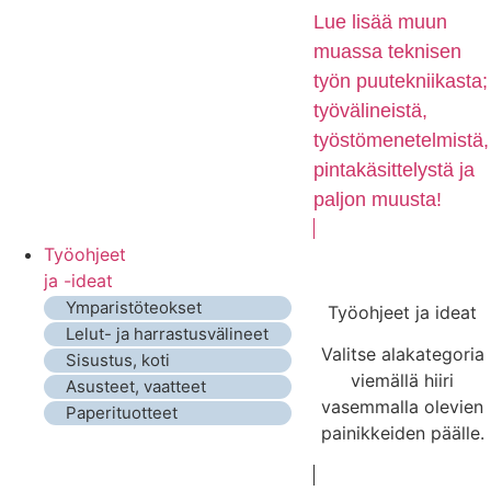
Lue lisää muun
muassa teknisen
työn puutekniikasta;
työvälineistä,
työstömenetelmistä,
pintakäsittelystä ja
paljon muusta!
Työohjeet
ja -ideat
Ymparistöteokset
Työohjeet ja ideat
Lelut- ja harrastusvälineet
Valitse alakategoria
Sisustus, koti
viemällä hiiri
Asusteet, vaatteet
vasemmalla olevien
Paperituotteet
painikkeiden päälle.