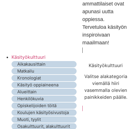
ammattilaiset ovat
apunasi uutta
oppiessa.
Tervetuloa käsityön
inspiroivaan
maailmaan!
Käsityökulttuuri
Aikakausittain
Käsityökulttuuri
Matkailu
Valitse alakategoria
Kronologiat
viemällä hiiri
Käsityö oppiaineena
vasemmalla olevien
Alueittain
painikkeiden päälle.
Henkilökuvia
Opiskelijoiden töitä
Koulujen käsityösivustoja
Muoti, tyylit
Osakulttuurit, alakulttuurit