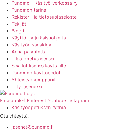
Punomo - Käsityö verkossa ry
Punomon tarina
Rekisteri- ja tietosuojaseloste
Tekijät
Blogit
Käyttö- ja julkaisuohjeita
Käsityön sanakirja
Anna palautetta
Tilaa opetuslisenssi
Sisällöt lisenssikäyttäjille
Punomon käyttöehdot
Yhteistyökumppanit
Liity jäseneksi
Facebook-f
Pinterest
Youtube
Instagram
Käsityöopetuksen ryhmä
Ota yhteyttä:
jasenet@punomo.fi