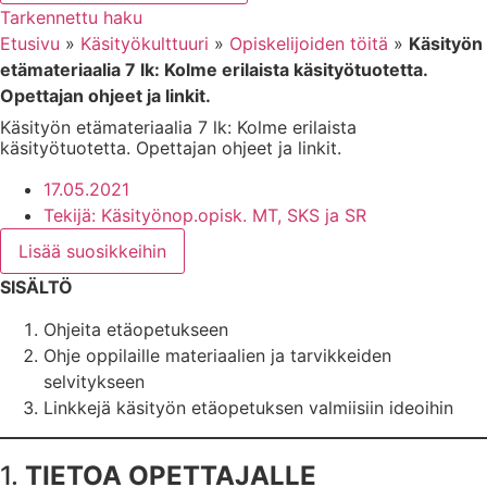
Tarkennettu haku
Etusivu
»
Käsityökulttuuri
»
Opiskelijoiden töitä
»
Käsityön
etämateriaalia 7 lk: Kolme erilaista käsityötuotetta.
Opettajan ohjeet ja linkit.
Käsityön etämateriaalia 7 lk: Kolme erilaista
käsityötuotetta. Opettajan ohjeet ja linkit.
17.05.2021
Tekijä:
Käsityönop.opisk. MT, SKS ja SR
Lisää suosikkeihin
SISÄLTÖ
Ohjeita etäopetukseen
Ohje oppilaille materiaalien ja tarvikkeiden
selvitykseen
Linkkejä käsityön etäopetuksen valmiisiin ideoihin
1.
TIETOA OPETTAJALLE