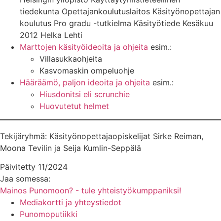
tiedekunta Opettajankoulutuslaitos Käsityönopettajan
koulutus Pro gradu -tutkielma Käsityötiede Kesäkuu
2012 Helka Lehti
Marttojen käsityöideoita ja ohjeita
esim.:
Villasukkaohjeita
Kasvomaskin ompeluohje
Hääräämö, paljon ideoita ja ohjeita
esim.:
Hiusdonitsi eli scrunchie
Huovutetut helmet
Tekijäryhmä: Käsityönopettajaopiskelijat Sirke Reiman,
Moona Tevilin ja Seija Kumlin-Seppälä
Päivitetty 11/2024
Jaa somessa:
Mainos Punomoon? - tule yhteistyökumppaniksi!
Mediakortti ja yhteystiedot
Punomoputiikki