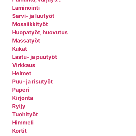
Laminointi
Sarvi- ja luutyöt
Mosaiikkityöt
Huopatyöt, huovutus
Massatyöt
Kukat
Lastu- ja puutyöt
Virkkaus
Helmet
Puu- ja risutyöt
Paperi
Kirjonta
Ryijy
Tuohityöt
Himmeli
Kortit