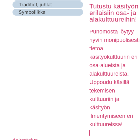
Traditiot, juhlat
Tutustu käsityön
erilaisiin osa- ja
Symboliikka
alakulttuureihin!
Punomosta löytyy
hyvin monipuolisesti
tietoa
käsityökulttuurin eri
osa-alueista ja
alakulttuureista.
Uppoudu käsillä
tekemisen
kulttuuriin ja
käsityön
ilmentymiseen eri
kulttuureissa!
Askartelua,