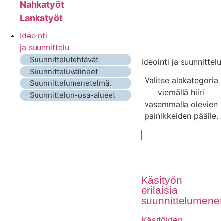
Nahkatyöt
Lankatyöt
Ideointi
ja suunnittelu
Suunnittelutehtävät
Ideointi ja suunnittelu
Suunnitteluvälineet
Valitse alakategoria
Suunnittelumenetelmät
viemällä hiiri
Suunnittelun-osa-alueet
vasemmalla olevien
painikkeiden päälle.
Käsityön
erilaisia
suunnittelumene
Käsitöiden