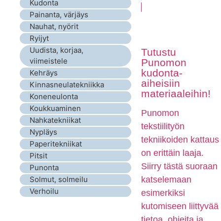
Kudonta
Painanta, värjäys
Nauhat, nyörit
Ryijyt
Uudista, korjaa,
Tutustu
viimeistele
Punomon
kudonta-
Kehräys
aiheisiin
Kinnasneulatekniikka
materiaaleihin!
Koneneulonta
Koukkuaminen
Punomon
Nahkatekniikat
tekstiilityön
Nypläys
tekniikoiden kattaus
Paperitekniikat
on erittäin laaja.
Pitsit
Siirry tästä suoraan
Punonta
Solmut, solmeilu
katselemaan
Verhoilu
esimerkiksi
kutomiseen liittyvää
tietoa, ohjeita ja