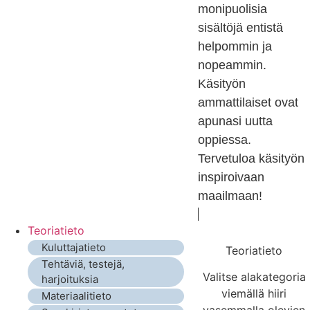
monipuolisia
sisältöjä entistä
helpommin ja
nopeammin.
Käsityön
ammattilaiset ovat
apunasi uutta
oppiessa.
Tervetuloa käsityön
inspiroivaan
maailmaan!
Teoriatieto
Kuluttajatieto
Teoriatieto
Tehtäviä, testejä,
Valitse alakategoria
harjoituksia
viemällä hiiri
Materiaalitieto
vasemmalla olevien