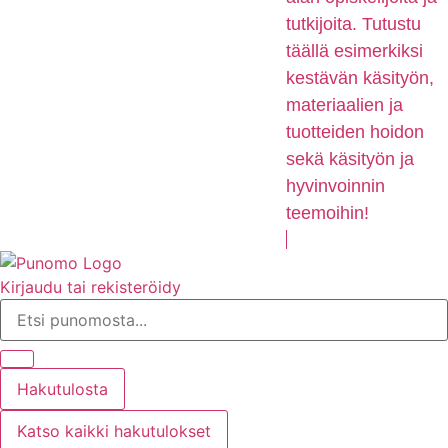
tutkijoita. Tutustu
täällä esimerkiksi
kestävän käsityön,
materiaalien ja
tuotteiden hoidon
sekä käsityön ja
hyvinvoinnin
teemoihin!
Kirjaudu tai rekisteröidy
Search
...
Hakutulosta
Katso kaikki hakutulokset