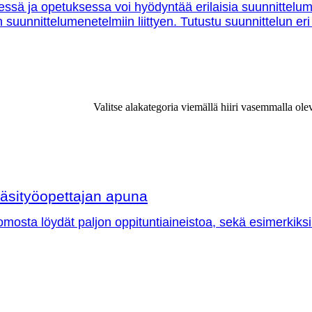
essä ja opetuksessa voi hyödyntää erilaisia suunnittelu
in suunnittelumenetelmiin liittyen. Tutustu suunnittelun eri
Valitse alakategoria viemällä hiiri vasemmalla ole
äsityöopettajan apuna
omosta löydät paljon oppituntiaineistoa, sekä esimerkiksi