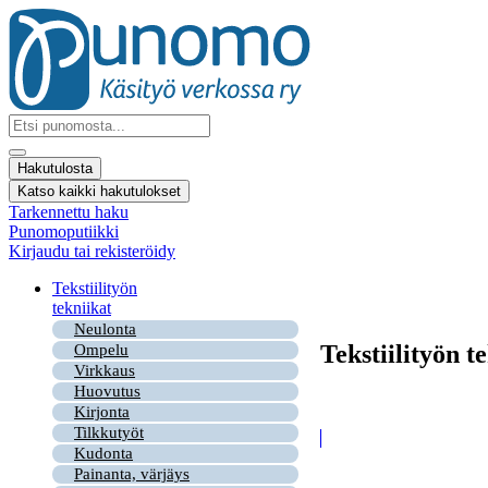
Mene
sisältöön
Search
...
Hakutulosta
Katso kaikki hakutulokset
Tarkennettu haku
Punomoputiikki
Kirjaudu tai rekisteröidy
Tekstiilityön
tekniikat
Neulonta
Tekstiilityön t
Ompelu
Virkkaus
Huovutus
Kirjonta
Tilkkutyöt
Kudonta
Painanta, värjäys