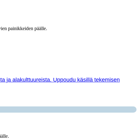
vien painikkeiden päälle.
sta ja alakulttuureista. Uppoudu käsillä tekemisen
älle.