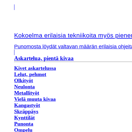
Kokoelma erilaisia tekniikoita myös piene
Punomosta löydät valtavan määrän erilaisia ohjeit
Askartelua, pientä kivaa
Kivet askartelussa
Lelut, pehmot
Olkityöt
Neulonta
Metallityöt
Vielä muuta kivaa
Kangastyöt
Skräppäys
Kynttilät
Punonta
Ompelu