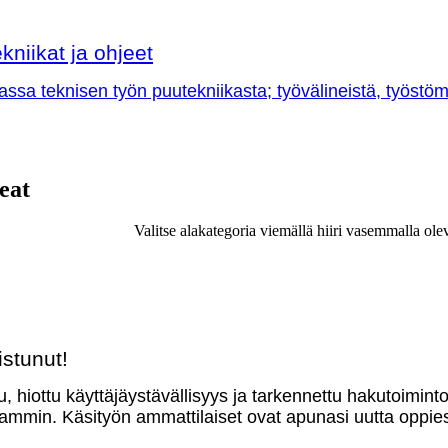
kniikat ja ohjeet
sa teknisen työn puutekniikasta; työvälineistä, työstöme
eat
Valitse alakategoria viemällä hiiri vasemmalla ole
stunut!
u, hiottu käyttäjäystävällisyys ja tarkennettu hakutoimint
mmin. Käsityön ammattilaiset ovat apunasi uutta oppies