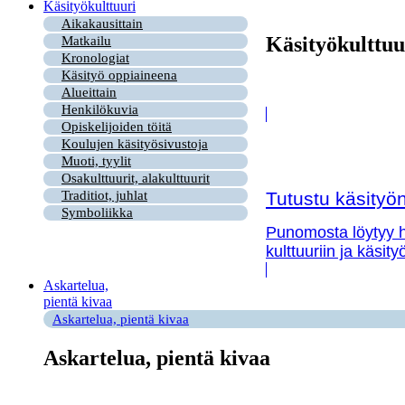
Käsityökulttuuri
Aikakausittain
Käsityökulttuu
Matkailu
Kronologiat
Käsityö oppiaineena
Alueittain
Henkilökuvia
Opiskelijoiden töitä
Koulujen käsityösivustoja
Muoti, tyylit
Osakulttuurit, alakulttuurit
Tutustu käsityön 
Traditiot, juhlat
Symboliikka
Punomosta löytyy hy
kulttuuriin ja käsit
Askartelua,
pientä kivaa
Askartelua, pientä kivaa
Askartelua, pientä kivaa