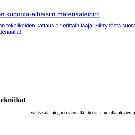
 kudonta-aiheisiin materiaaleihin!
ön tekniikoiden kattaus on erittäin laaja. Siirry tästä su
teriaalia!
tekniikat
Valitse alakategoria viemällä hiiri vasemmalla olevien p