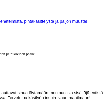
netelmistä, pintakäsittelystä ja paljon muusta!
vien painikkeiden päälle.
o auttavat sinua löytämään monipuolisia sisältöjä entistä
sa. Tervetuloa käsityön inspiroivaan maailmaan!