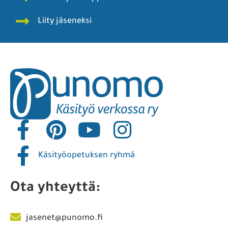
Liity jäseneksi
Käsityöopetuksen ryhmä
Ota yhteyttä:
jasenet@punomo.fi