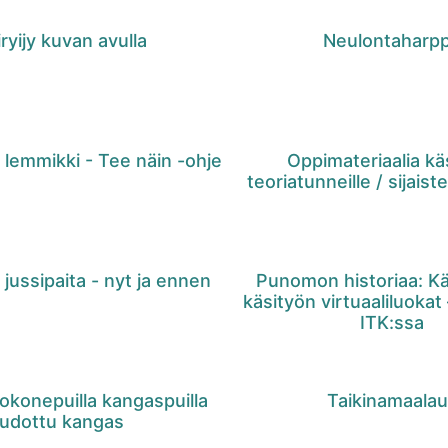
ryijy kuvan avulla
Neulontaharp
lemmikki - Tee näin -ohje
Oppimateriaalia kä
teoriatunneille / sijaist
 jussipaita - nyt ja ennen
Punomon historiaa: Kä
käsityön virtuaaliluoka
ITK:ssa
tokonepuilla kangaspuilla
Taikinamaala
udottu kangas