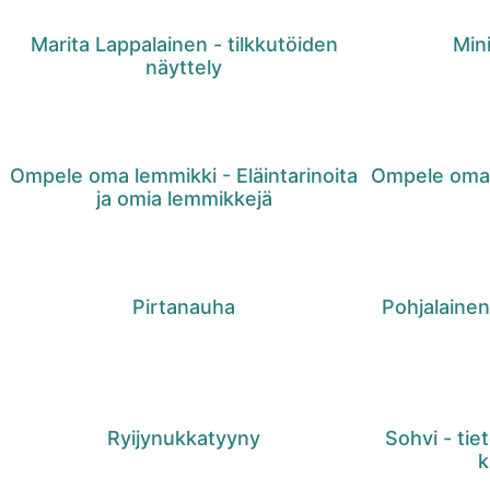
Marita Lappalainen - tilkkutöiden
Mini
näyttely
Ompele oma lemmikki - Eläintarinoita
Ompele oma 
ja omia lemmikkejä
Pirtanauha
Pohjalainen
Ryijynukkatyyny
Sohvi - tie
k