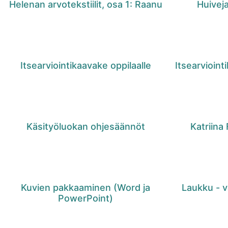
Helenan arvotekstiilit, osa 1: Raanu
Huiveja
Itsearviointikaavake oppilaalle
Itsearvioint
Käsityöluokan ohjesäännöt
Katriina 
Kuvien pakkaaminen (Word ja
Laukku - v
PowerPoint)