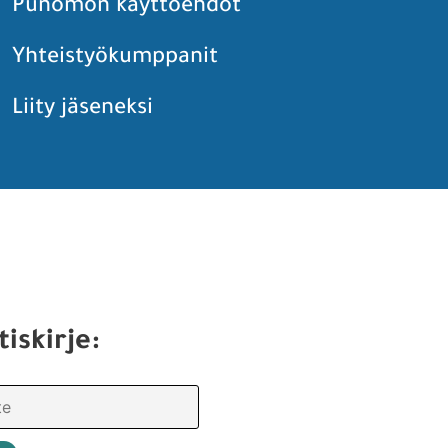
Punomon käyttöehdot
Yhteistyökumppanit
Liity jäseneksi
tiskirje: