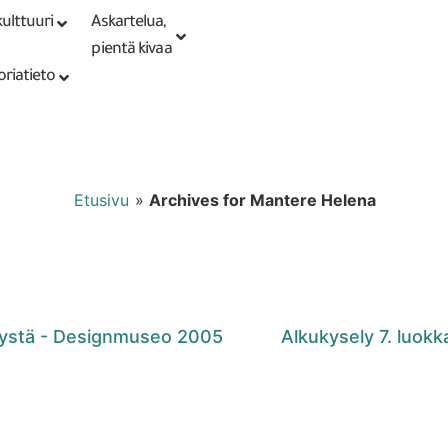
ulttuuri
Askartelua,
Kirjaudu tai
Punomoputiikki
rekisteröidy
pientä kivaa
oriatieto
Etusivu
»
Archives for Mantere Helena
ijystä - Designmuseo 2005
Alkukysely 7. luokkal