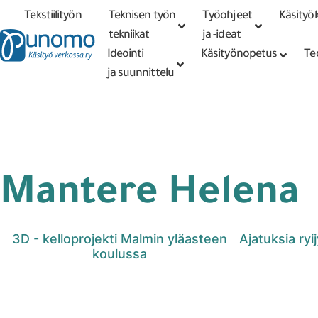
Tekstiilityön
Teknisen työn
Työohjeet
Käsityök
Tarkennettu
haku
tekniikat
tekniikat
ja -ideat
Ideointi
Käsityönopetus
Te
ja suunnittelu
Mantere Helena
3D - kelloprojekti Malmin yläasteen
Ajatuksia ry
koulussa