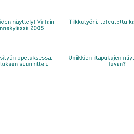
iden näyttelyt Virtain
Tilkkutyönä toteutettu k
innekylässä 2005
sityön opetuksessa:
Uniikkien iltapukujen näy
tuksen suunnittelu
luvan?