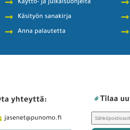
Käyttö- ja julkaisuohjeita
Käsityön sanakirja
Anna palautetta
Tilaa uu
ta yhteyttä:
jasenet@punomo.fi