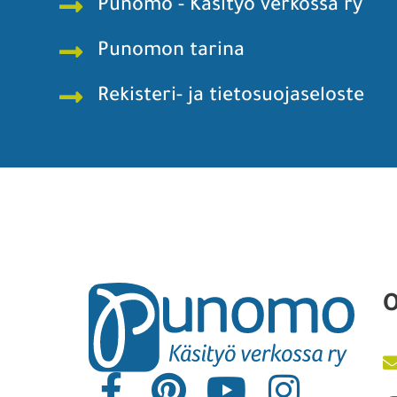
Punomo - Käsityö verkossa ry
Punomon tarina
Rekisteri- ja tietosuojaseloste
O