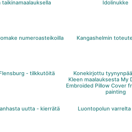
 taikinamaalauksella
Idolinukke
ilomake numeroasteikoilla
Kangashelmin toteute
Flensburg - tilkkutöitä
Konekirjottu tyynynpää
Kleen maalauksesta My D
Embroided Pillow Cover f
painting
anhasta uutta - kierrätä
Luontopolun varrelta