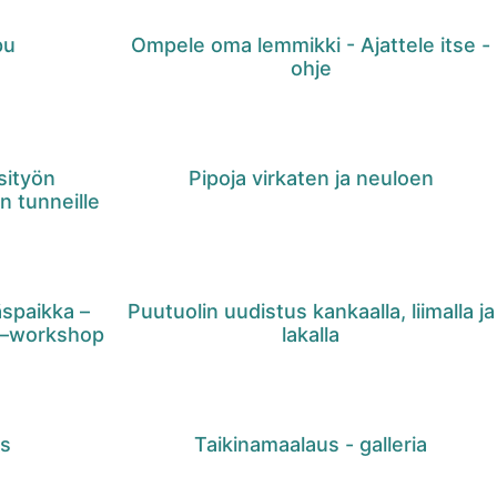
pu
Ompele oma lemmikki - Ajattele itse -
ohje
sityön
Pipoja virkaten ja neuloen
en tunneille
spaikka –
Puutuolin uudistus kankaalla, liimalla ja
t –workshop
lakalla
us
Taikinamaalaus - galleria