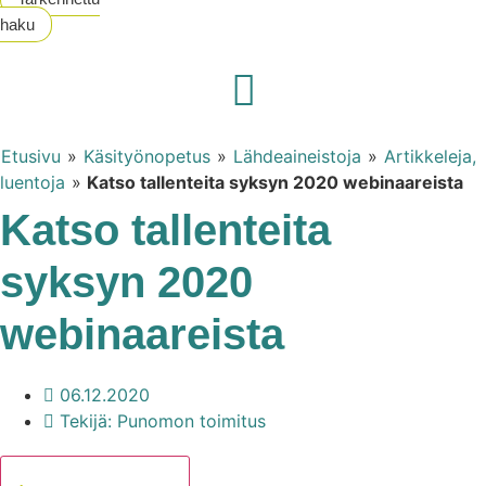
Työohjeet
haku
ja -ideat
Käsityökulttuuri
Etusivu
»
Käsityönopetus
»
Lähdeaineistoja
»
Artikkeleja,
Askartelua,
luentoja
»
Katso tallenteita syksyn 2020 webinaareista
pientä kivaa
Katso tallenteita
Ideointi
syksyn 2020
ja suunnittelu
webinaareista
Käsityönopetus
Teoriatieto
06.12.2020
Tekijä:
Punomon toimitus
Lisää suosikkeihin