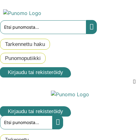
Mene
sisältöön
Search
...
Tarkennettu haku
Punomoputiikki
Kirjaudu tai rekisteröidy
Tekstiilityön
tekniikat
Kirjaudu tai rekisteröidy
Search
Teknisen työn
...
tekniikat
Tarkennettu