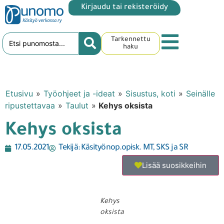
Kirjaudu tai rekisteröidy
Tarkennettu
haku
Etusivu
»
Työohjeet ja -ideat
»
Sisustus, koti
»
Seinälle
ripustettavaa
»
Taulut
»
Kehys oksista
Kehys oksista
17.05.2021
Tekijä:
Käsityönop.opisk. MT, SKS ja SR
Lisää suosikkeihin
Kehys
oksista