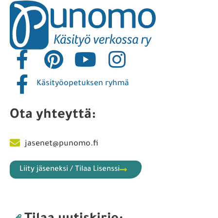
Käsityöopetuksen ryhmä
Ota yhteyttä:
jasenet@punomo.fi
Liity jäseneksi / Tilaa Lisenssi