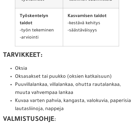
-työvälineet
-tekninen suunnittelu
Työskentelyn
Kasvamisen taidot
taidot
-kestävä kehitys
-työn tekeminen
-säästäväisyys
-arviointi
TARVIKKEET:
Oksia
Oksasakset tai puukko (oksien katkaisuun)
Puuvillalankaa, villalankaa, ohutta rautalankaa,
muuta vahvempaa lankaa
Kuvaa varten pahvia, kangasta, valokuvia, paperisia
lautasliinoja, nappeja
VALMISTUSOHJE
: