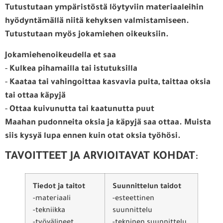
Tutustutaan ympäristöstä löytyviin materiaaleihin
hyödyntämällä niitä kehyksen valmistamiseen.
Tutustutaan myös jokamiehen oikeuksiin.
Jokamiehenoikeudella et saa
-
Kulkea pihamailla tai istutuksilla
-
Kaataa tai vahingoittaa kasvavia puita, taittaa oksia
tai ottaa käpyjä
-
Ottaa kuivunutta tai kaatunutta puut
Maahan pudonneita oksia ja käpyjä saa ottaa. Muista
siis kysyä lupa ennen kuin otat oksia työhösi.
TAVOITTEET JA ARVIOITAVAT KOHDAT
:
Tiedot ja taitot
Suunnittelun taidot
-materiaali
-esteettinen
-tekniikka
suunnittelu