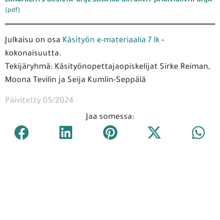
LATAA KEHYS OKSISTA -OHJE SEKÄ RAPORTOINTI- JA ARVIOINTIPOHJA
(pdf)
Julkaisu on osa
Käsityön e-materiaalia 7 lk
-
kokonaisuutta.
Tekijäryhmä: Käsityönopettajaopiskelijat Sirke Reiman,
Moona Tevilin ja Seija Kumlin-Seppälä
Päivitetty 05/2024
Jaa somessa: