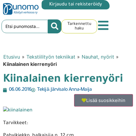
Kirjaudu tai rekisteröidy
Tarkennettu
haku
Etusivu
»
Tekstiilityön tekniikat
»
Nauhat, nyörit
»
Kiinalainen kierrenyöri
Kiinalainen kierrenyöri
06.06.2016
Tekijä:
Järvisalo Anna-Maija
Lisää suosikkeihin
Tarvikkeet:
Pahvikiekko, halkaisija n. 12 cm.