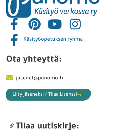
Käsityöopetuksen ryhmä
Ota yhteyttä:
jasenet@punomo.fi
Liity jäseneksi / Tilaa Lisenssi
Tilaa uutiskirje: