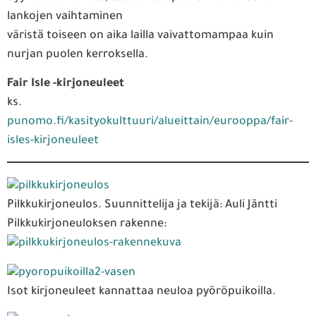
lankojen vaihtaminen
väristä toiseen on aika lailla vaivattomampaa kuin
nurjan puolen kerroksella.
Fair Isle -kirjoneuleet
ks.
punomo.fi/kasityokulttuuri/alueittain/eurooppa/fair-
isles-kirjoneuleet
Pilkkukirjoneulos. Suunnittelija ja tekijä: Auli Jäntti
Pilkkukirjoneuloksen rakenne:
Isot kirjoneuleet kannattaa neuloa pyöröpuikoilla.