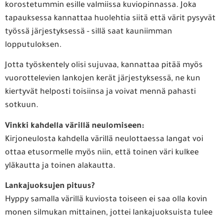
korostetummin esille valmiissa kuviopinnassa. Joka
tapauksessa kannattaa huolehtia siitä että värit pysyvät
työssä järjestyksessä - sillä saat kauniimman
lopputuloksen.
Jotta työskentely olisi sujuvaa, kannattaa pitää myös
vuorottelevien lankojen kerät järjestyksessä, ne kun
kiertyvät helposti toisiinsa ja voivat mennä pahasti
sotkuun.
Vinkki kahdella värillä neulomiseen:
Kirjoneulosta kahdella värillä neulottaessa langat voi
ottaa etusormelle myös niin, että toinen väri kulkee
yläkautta ja toinen alakautta.
Lankajuoksujen pituus?
Hyppy samalla värillä kuviosta toiseen ei saa olla kovin
monen silmukan mittainen, jottei lankajuoksuista tulee