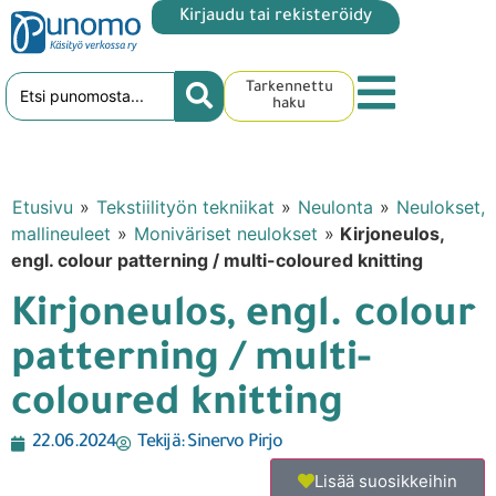
Kirjaudu tai rekisteröidy
Tarkennettu
haku
Etusivu
»
Tekstiilityön tekniikat
»
Neulonta
»
Neulokset,
mallineuleet
»
Moniväriset neulokset
»
Kirjoneulos,
engl. colour patterning / multi-coloured knitting
Kirjoneulos, engl. colour
patterning / multi-
coloured knitting
22.06.2024
Tekijä:
Sinervo Pirjo
Lisää suosikkeihin