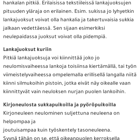
hankalan pitkiä. Erilaisissa tekstiileissä lankajuoksujen
pituuden yläraja on erilainen. Esim. sukissa jo lyhyetkin
lankajuoksut voivat olla hankalia ja takertuvaisia sukkia
jalkaan vedettäessä. Sen sijaan esimerkiksi
neulepaidassa juoksut voivat olla pidempiä.
Lankajuoksut kuriin
Pitkiä lankajuoksuja voi kiinnittää joko jo
neulomisvaiheessa lankoja toisiinsa kiertämällä, tai työn
viimeistelyvaiheessa ompelemalla erillisellä langalla niitä
kiinni silmukoihin pistoin, jotka eivät näy oikealle vaan
kiinnittyvät vain neuloksen nurjan puolen lankoihin.
Kirjoneulosta sukkapuikoilla ja pyöröpuikoilla
Kirjoneuleen neulominen suljettuna neuleena on
helpompaa ja
joutuisampaa kuin työskentely tasoneuleena.
Syynä tähän on se, että oikeanpuolen kerroksella