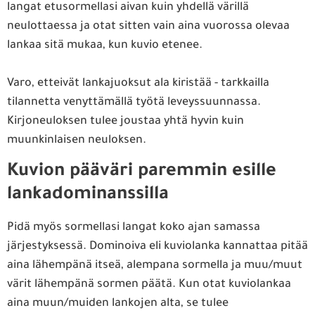
langat etusormellasi aivan kuin yhdellä värillä
neulottaessa ja otat sitten vain aina vuorossa olevaa
lankaa sitä mukaa, kun kuvio etenee.
Varo, etteivät lankajuoksut ala kiristää - tarkkailla
tilannetta venyttämällä työtä leveyssuunnassa.
Kirjoneuloksen tulee joustaa yhtä hyvin kuin
muunkinlaisen neuloksen.
Kuvion pääväri paremmin esille
lankadominanssilla
Pidä myös sormellasi langat koko ajan samassa
järjestyksessä. Dominoiva eli kuviolanka kannattaa pitää
aina lähempänä itseä, alempana sormella ja muu/muut
värit lähempänä sormen päätä. Kun otat kuviolankaa
aina muun/muiden lankojen alta, se tulee