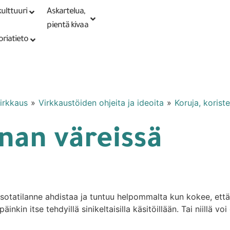
ulttuuri
Askartelua,
Kirjaudu tai
Punomoputiikki
rekisteröidy
pientä kivaa
oriatieto
irkkaus
»
Virkkaustöiden ohjeita ja ideoita
»
Koruja, koriste
nan väreissä
 sotatilanne ahdistaa ja tuntuu helpommalta kun kokee, ett
inkin itse tehdyillä sinikeltaisilla käsitöillään. Tai niillä