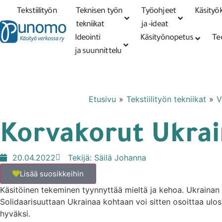
Tekstiilityön
Teknisen työn
Työohjeet
Käsityök
Tarkennettu
haku
tekniikat
tekniikat
ja -ideat
Ideointi
Käsityönopetus
Te
ja suunnittelu
Etusivu
»
Tekstiilityön tekniikat
»
V
Korvakorut Ukrai
20.04.2022
Tekijä:
Säilä Johanna
Lisää suosikkeihin
Käsitöinen tekeminen tyynnyttää mieltä ja kehoa. Ukrainan
Solidaarisuuttaan Ukrainaa kohtaan voi sitten osoittaa ulospä
hyväksi.