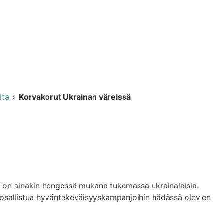
ita
»
Korvakorut Ukrainan väreissä
ä on ainakin hengessä mukana tukemassa ukrainalaisia.
 voi osallistua hyväntekeväisyyskampanjoihin hädässä olevien