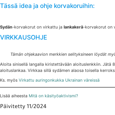
Tässä idea ja ohje korvakoruihin:
Sydän
-korvakorut on virkattu ja
lankakerä
-korvakorut on v
VIRKKAUSOHJE
Tämän ohjekaavion merkkien selityksineen löydät m
Aloita sinisellä langalla kiristettävään aloituslenkkiin. Jät
aloituslankaa. Virkkaa sillä sydämen alaosa toisella kerrokse
Ks. myös
Virkattu auringonkukka Ukrainan väreissä
Lisää aiheesta
Mitä on käsityöaktivismi?
Päivitetty 11/2024