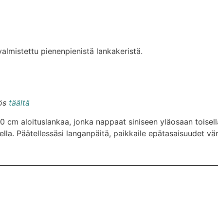
almistettu pienenpienistä lankakeristä.
yös
täältä
ä 80 cm aloituslankaa, jonka nappaat siniseen yläosaan toisell
lla. Päätellessäsi langanpäitä, paikkaile epätasaisuudet väri