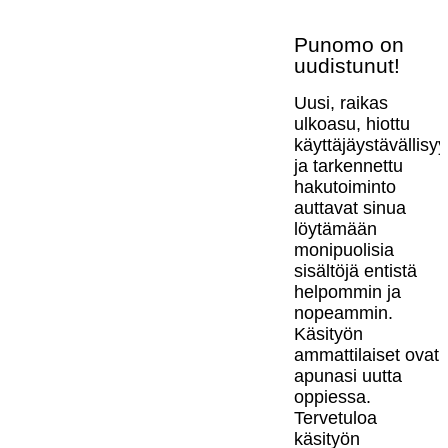
Punomo on
uudistunut!
Uusi, raikas
ulkoasu, hiottu
käyttäjäystävällisy
ja tarkennettu
hakutoiminto
auttavat sinua
löytämään
monipuolisia
sisältöjä entistä
helpommin ja
nopeammin.
Käsityön
ammattilaiset ovat
apunasi uutta
oppiessa.
Tervetuloa
käsityön