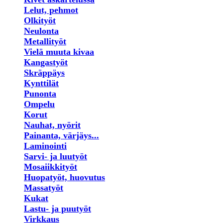
Lelut, pehmot
Olkityöt
Neulonta
Metallityöt
Vielä muuta kivaa
Kangastyöt
Skräppäys
Kynttilät
Punonta
Ompelu
Korut
Nauhat, nyörit
Painanta, värjäys...
Laminointi
Sarvi- ja luutyöt
Mosaiikkityöt
Huopatyöt, huovutus
Massatyöt
Kukat
Lastu- ja puutyöt
Virkkaus