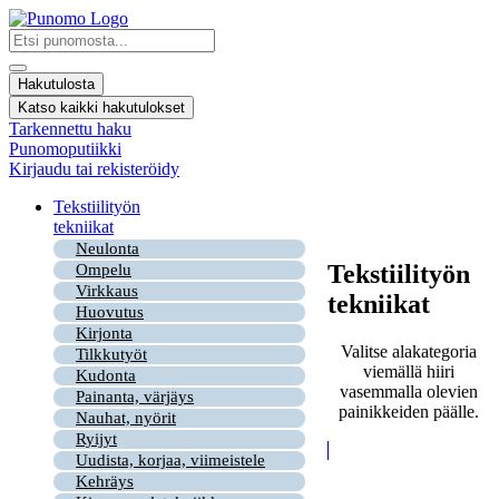
Mene
sisältöön
Search
...
Hakutulosta
Katso kaikki hakutulokset
Tarkennettu haku
Punomoputiikki
Kirjaudu tai rekisteröidy
Tekstiilityön
tekniikat
Neulonta
Tekstiilityön
Ompelu
Virkkaus
tekniikat
Huovutus
Kirjonta
Valitse alakategoria
Tilkkutyöt
viemällä hiiri
Kudonta
vasemmalla olevien
Painanta, värjäys
painikkeiden päälle.
Nauhat, nyörit
Ryijyt
Uudista, korjaa, viimeistele
Kehräys