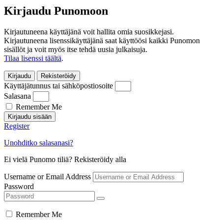
Kirjaudu Punomoon
Kirjautuneena käyttäjänä voit hallita omia suosikkejasi.
Kirjautuneena lisenssikäyttäjänä saat käyttöösi kaikki Punomon
sisällöt ja voit myös itse tehdä uusia julkaisuja.
Tilaa lisenssi täältä
.
Kirjaudu
Rekisteröidy
Käyttäjätunnus tai sähköpostiosoite
Salasana
Remember Me
Kirjaudu sisään
Register
Unohditko salasanasi?
Ei vielä Punomo tiliä? Rekisteröidy alla
Username or Email Address
Password
Remember Me