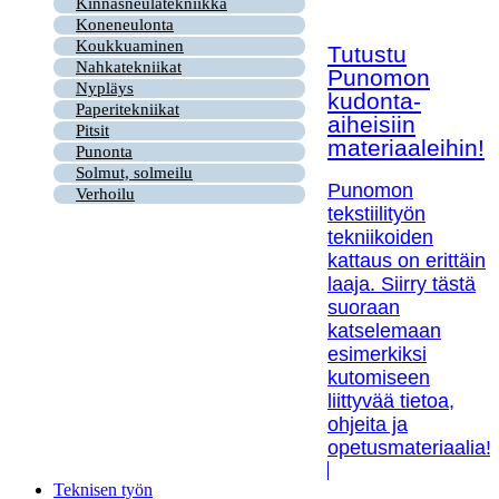
Kinnasneulatekniikka
Koneneulonta
Koukkuaminen
Tutustu
Nahkatekniikat
Punomon
Nypläys
kudonta-
Paperitekniikat
aiheisiin
Pitsit
materiaaleihin!
Punonta
Solmut, solmeilu
Punomon
Verhoilu
tekstiilityön
tekniikoiden
kattaus on erittäin
laaja. Siirry tästä
suoraan
katselemaan
esimerkiksi
kutomiseen
liittyvää tietoa,
ohjeita ja
opetusmateriaalia!
Teknisen työn