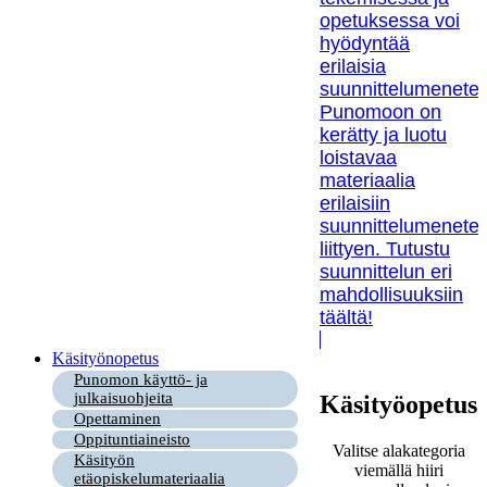
opetuksessa voi
hyödyntää
erilaisia
suunnittelumenetel
Punomoon on
kerätty ja luotu
loistavaa
materiaalia
erilaisiin
suunnittelumenetel
liittyen. Tutustu
suunnittelun eri
mahdollisuuksiin
täältä!
Käsityönopetus
Punomon käyttö- ja
julkaisuohjeita
Käsityöopetus
Opettaminen
Oppituntiaineisto
Valitse alakategoria
Käsityön
viemällä hiiri
etäopiskelumateriaalia