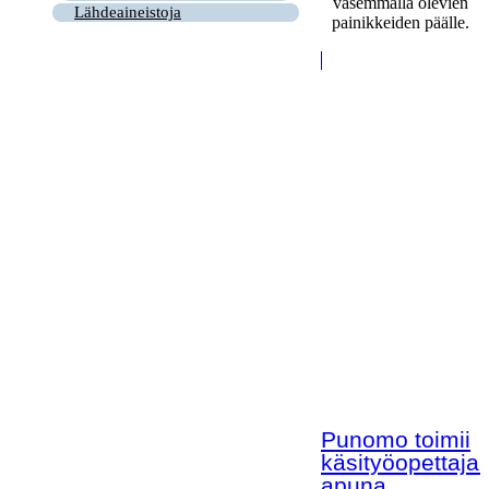
vasemmalla olevien
Lähdeaineistoja
painikkeiden päälle.
Punomo toimii
käsityöopettaja
apuna