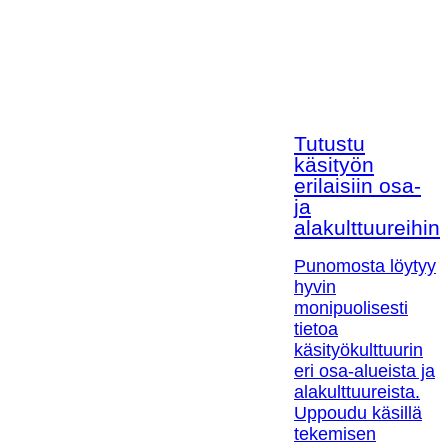
Tutustu
käsityön
erilaisiin osa-
ja
alakulttuureihin!
Punomosta löytyy
hyvin
monipuolisesti
tietoa
käsityökulttuurin
eri osa-alueista ja
alakulttuureista.
Uppoudu käsillä
tekemisen