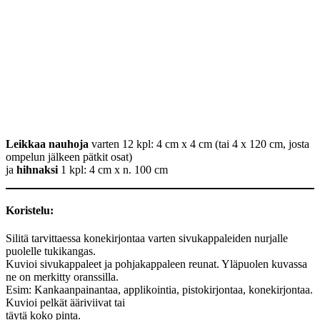
Leikkaa nauhoja
varten 12 kpl: 4 cm x 4 cm (tai 4 x 120 cm, josta
ompelun jälkeen pätkit osat)
ja
hihnaksi
1 kpl: 4 cm x n. 100 cm
Koristelu
:
Silitä tarvittaessa konekirjontaa varten sivukappaleiden nurjalle
puolelle tukikangas.
Kuvioi sivukappaleet ja pohjakappaleen reunat. Yläpuolen kuvassa
ne on merkitty oranssilla.
Esim: Kankaanpainantaa, applikointia, pistokirjontaa, konekirjontaa.
Kuvioi pelkät ääriviivat tai
täytä koko pinta.