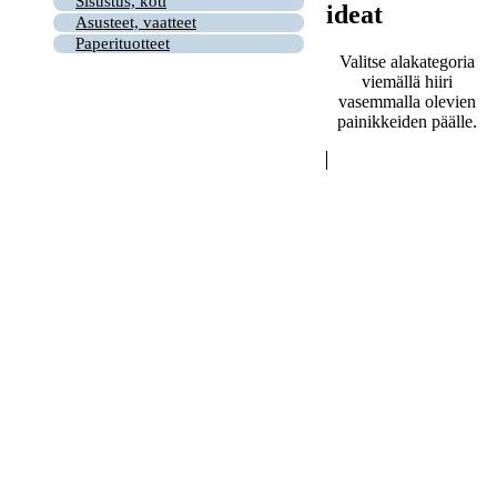
Sisustus, koti
ideat
Asusteet, vaatteet
Paperituotteet
Valitse alakategoria
viemällä hiiri
vasemmalla olevien
painikkeiden päälle.