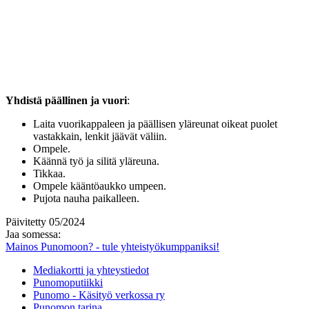
Yhdistä päällinen ja vuori
:
Laita vuorikappaleen ja päällisen yläreunat oikeat puolet
vastakkain, lenkit jäävät väliin.
Ompele.
Käännä työ ja silitä yläreuna.
Tikkaa.
Ompele kääntöaukko umpeen.
Pujota nauha paikalleen.
Päivitetty 05/2024
Jaa somessa:
Mainos Punomoon? - tule yhteistyökumppaniksi!
Mediakortti ja yhteystiedot
Punomoputiikki
Punomo - Käsityö verkossa ry
Punomon tarina