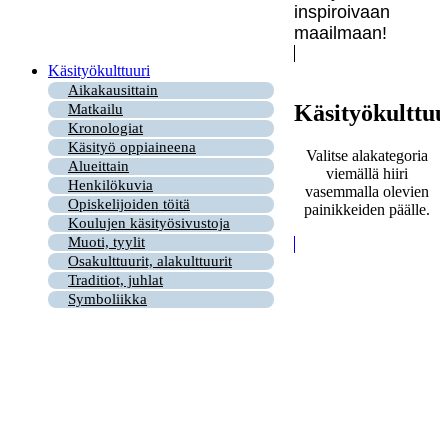
inspiroivaan
maailmaan!
Käsityökulttuuri
Aikakausittain
Käsityökulttuu
Matkailu
Kronologiat
Käsityö oppiaineena
Valitse alakategoria
Alueittain
viemällä hiiri
Henkilökuvia
vasemmalla olevien
Opiskelijoiden töitä
painikkeiden päälle.
Koulujen käsityösivustoja
Muoti, tyylit
Osakulttuurit, alakulttuurit
Traditiot, juhlat
Symboliikka