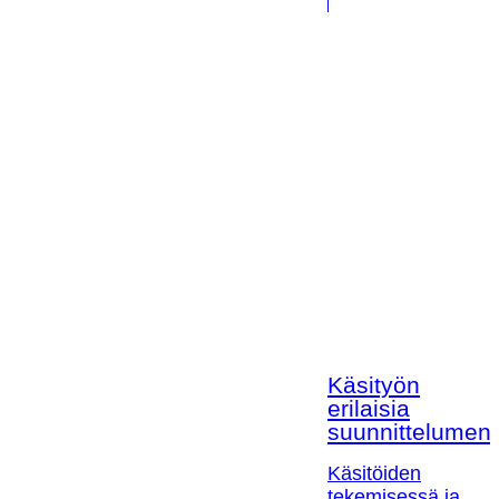
Käsityön
erilaisia
suunnittelumen
Käsitöiden
tekemisessä ja