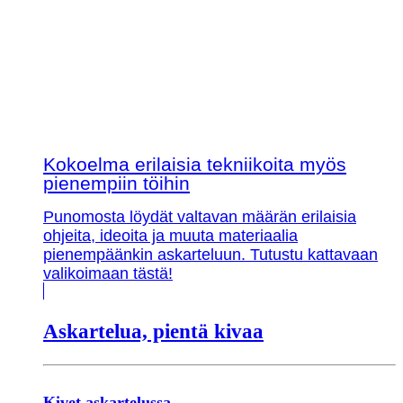
Kokoelma erilaisia tekniikoita myös
pienempiin töihin
Punomosta löydät valtavan määrän erilaisia
ohjeita, ideoita ja muuta materiaalia
pienempäänkin askarteluun. Tutustu kattavaan
valikoimaan tästä!
Askartelua, pientä kivaa
Kivet askartelussa