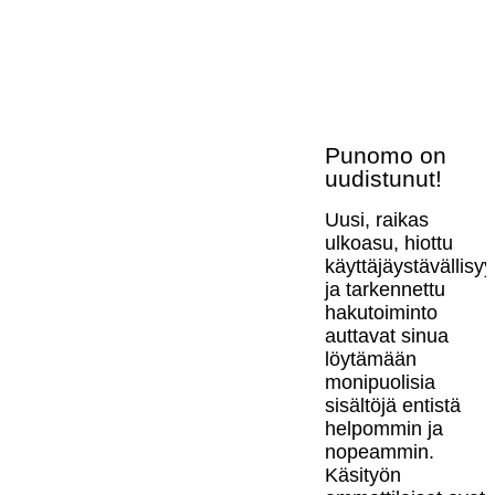
Punomo on
uudistunut!
Uusi, raikas
ulkoasu, hiottu
käyttäjäystävällisy
ja tarkennettu
hakutoiminto
auttavat sinua
löytämään
monipuolisia
sisältöjä entistä
helpommin ja
nopeammin.
Käsityön