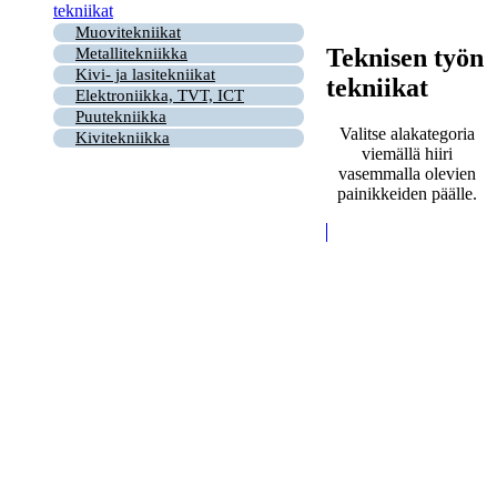
tekniikat
Muovitekniikat
Teknisen työn
Metallitekniikka
Kivi- ja lasitekniikat
tekniikat
Elektroniikka, TVT, ICT
Puutekniikka
Valitse alakategoria
Kivitekniikka
viemällä hiiri
vasemmalla olevien
painikkeiden päälle.