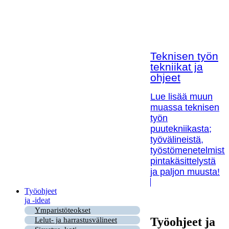
Teknisen työn
tekniikat ja
ohjeet
Lue lisää muun
muassa teknisen
työn
puutekniikasta;
työvälineistä,
työstömenetelmistä
pintakäsittelystä
ja paljon muusta!
Työohjeet
ja -ideat
Ymparistöteokset
Työohjeet ja
Lelut- ja harrastusvälineet