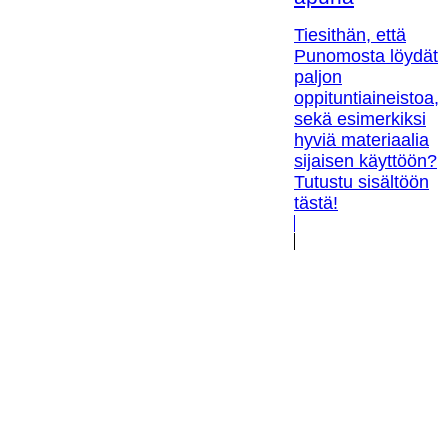
Tiesithän, että
Punomosta löydät
paljon
oppituntiaineistoa,
sekä esimerkiksi
hyviä materiaalia
sijaisen käyttöön?
Tutustu sisältöön
tästä!