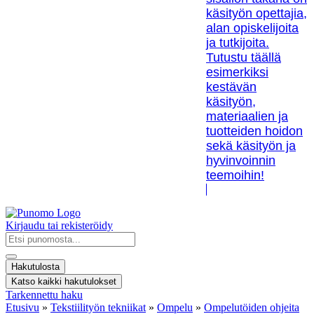
käsityön opettajia,
alan opiskelijoita
ja tutkijoita.
Tutustu täällä
esimerkiksi
kestävän
käsityön,
materiaalien ja
tuotteiden hoidon
sekä käsityön ja
hyvinvoinnin
teemoihin!
Kirjaudu tai rekisteröidy
Search
...
Hakutulosta
Katso kaikki hakutulokset
Tarkennettu haku
Etusivu
»
Tekstiilityön tekniikat
»
Ompelu
»
Ompelutöiden ohjeita