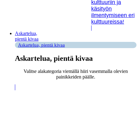
kulttuuriin ja
käsityön
ilmentymiseen eri
kulttuureissa!
Askartelua,
pientä kivaa
Askartelua, pientä kivaa
Askartelua, pientä kivaa
Valitse alakategoria viemällä hiiri vasemmalla olevien
painikkeiden päälle.