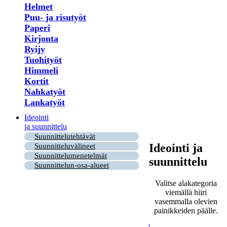
Helmet
Puu- ja risutyöt
Paperi
Kirjonta
Ryijy
Tuohityöt
Himmeli
Kortit
Nahkatyöt
Lankatyöt
Ideointi
ja suunnittelu
Suunnittelutehtävät
Ideointi ja
Suunnitteluvälineet
Suunnittelumenetelmät
suunnittelu
Suunnittelun-osa-alueet
Valitse alakategoria
viemällä hiiri
vasemmalla olevien
painikkeiden päälle.