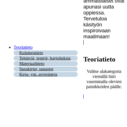
ammattilaiset ovat
apunasi uutta
oppiessa.
Tervetuloa
käsityön
inspiroivaan
maailmaan!
Teoriatieto
Kuluttajatieto
Teoriatieto
Tehtäviä, testejä, harjoituksia
Materiaalitieto
Sanakirjat, sanastot
Valitse alakategoria
Kirja- ym. arviointeja
viemällä hiiri
vasemmalla olevien
painikkeiden päälle.