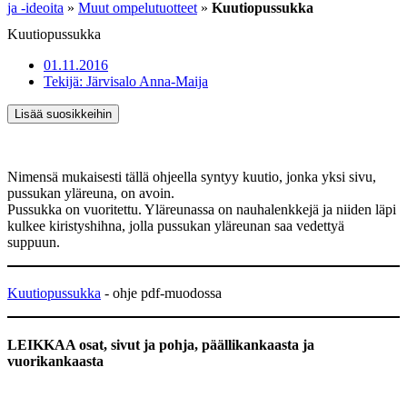
ja -ideoita
»
Muut ompelutuotteet
»
Kuutiopussukka
Kuutiopussukka
01.11.2016
Tekijä:
Järvisalo Anna-Maija
Lisää suosikkeihin
Nimensä mukaisesti tällä ohjeella syntyy kuutio, jonka yksi sivu,
pussukan yläreuna, on avoin.
Pussukka on vuoritettu. Yläreunassa on nauhalenkkejä ja niiden läpi
kulkee kiristyshihna, jolla pussukan yläreunan saa vedettyä
suppuun.
Kuutio
pus
sukka
- ohje pdf-muodossa
LEIKKAA osat, sivut ja pohja, päällikankaasta ja
vuorikankaasta