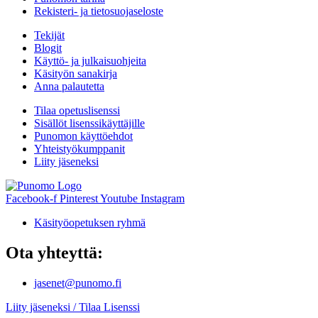
Rekisteri- ja tietosuojaseloste
Tekijät
Blogit
Käyttö- ja julkaisuohjeita
Käsityön sanakirja
Anna palautetta
Tilaa opetuslisenssi
Sisällöt lisenssikäyttäjille
Punomon käyttöehdot
Yhteistyökumppanit
Liity jäseneksi
Facebook-f
Pinterest
Youtube
Instagram
Käsityöopetuksen ryhmä
Ota yhteyttä:
jasenet@punomo.fi
Liity jäseneksi / Tilaa Lisenssi