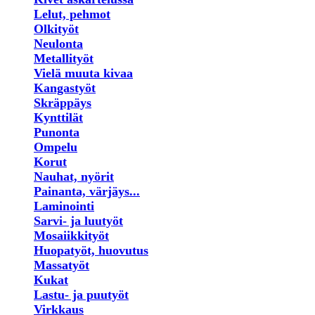
Lelut, pehmot
Olkityöt
Neulonta
Metallityöt
Vielä muuta kivaa
Kangastyöt
Skräppäys
Kynttilät
Punonta
Ompelu
Korut
Nauhat, nyörit
Painanta, värjäys...
Laminointi
Sarvi- ja luutyöt
Mosaiikkityöt
Huopatyöt, huovutus
Massatyöt
Kukat
Lastu- ja puutyöt
Virkkaus