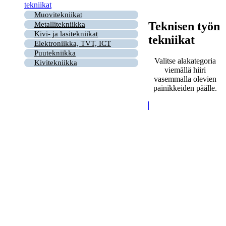
tekniikat
Muovitekniikat
Teknisen työn
Metallitekniikka
Kivi- ja lasitekniikat
tekniikat
Elektroniikka, TVT, ICT
Puutekniikka
Valitse alakategoria
Kivitekniikka
viemällä hiiri
vasemmalla olevien
painikkeiden päälle.