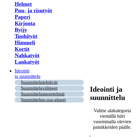
Helmet
Puu- ja risutyöt
Paperi
Kirjonta
Ryijy
Tuohityöt
Himmeli
Kortit
Nahkatyöt
Lankatyöt
Ideointi
ja suunnittelu
Suunnittelutehtävät
Ideointi ja
Suunnitteluvälineet
Suunnittelumenetelmät
suunnittelu
Suunnittelun-osa-alueet
Valitse alakategoria
viemällä hiiri
vasemmalla olevien
painikkeiden päälle.