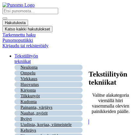
Mene
sisältöön
Search
...
Hakutulosta
Katso kaikki hakutulokset
Tarkennettu haku
Punomoputiikki
Kirjaudu tai rekisteröidy
Tekstiilityön
tekniikat
Neulonta
Tekstiilityön
Ompelu
Virkkaus
tekniikat
Huovutus
Kirjonta
Valitse alakategoria
Tilkkutyöt
viemällä hiiri
Kudonta
vasemmalla olevien
Painanta, värjäys
painikkeiden päälle.
Nauhat, nyörit
Ryijyt
Uudista, korjaa, viimeistele
Kehräys