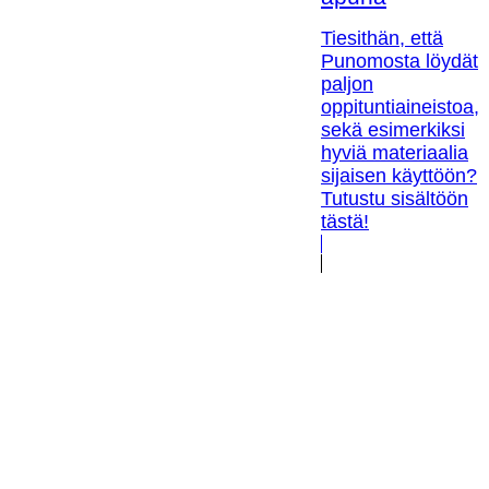
Tiesithän, että
Punomosta löydät
paljon
oppituntiaineistoa,
sekä esimerkiksi
hyviä materiaalia
sijaisen käyttöön?
Tutustu sisältöön
tästä!