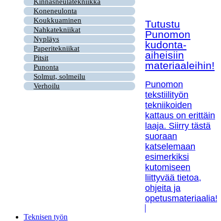
Kinnasneulatekniikka
Koneneulonta
Koukkuaminen
Tutustu
Nahkatekniikat
Punomon
Nypläys
kudonta-
Paperitekniikat
aiheisiin
Pitsit
materiaaleihin!
Punonta
Solmut, solmeilu
Punomon
Verhoilu
tekstiilityön
tekniikoiden
kattaus on erittäin
laaja. Siirry tästä
suoraan
katselemaan
esimerkiksi
kutomiseen
liittyvää tietoa,
ohjeita ja
opetusmateriaalia!
Teknisen työn