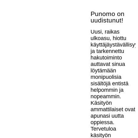
Punomo on
uudistunut!
Uusi, raikas
ulkoasu, hiottu
käyttäjäystävällisy
ja tarkennettu
hakutoiminto
auttavat sinua
löytämään
monipuolisia
sisältöjä entistä
helpommin ja
nopeammin.
Käsityön
ammattilaiset ovat
apunasi uutta
oppiessa.
Tervetuloa
käsityön