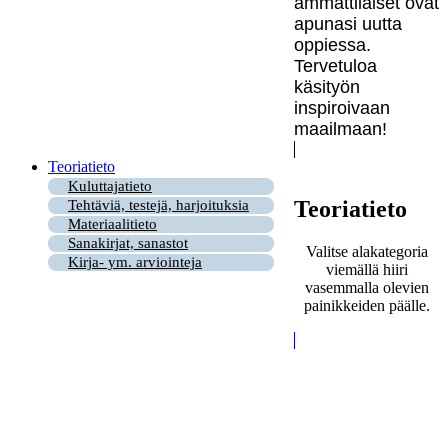
ammattilaiset ovat
apunasi uutta
oppiessa.
Tervetuloa
käsityön
inspiroivaan
maailmaan!
Teoriatieto
Kuluttajatieto
Teoriatieto
Tehtäviä, testejä, harjoituksia
Materiaalitieto
Sanakirjat, sanastot
Valitse alakategoria
Kirja- ym. arviointeja
viemällä hiiri
vasemmalla olevien
painikkeiden päälle.