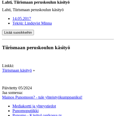
Lahti, Tiirismaan peruskoulun käsityö
Lahti, Tiirismaan peruskoulun käsityö
14.05.2017
Tekijä:
Lindqvist Minna
Lisää suosikkeihin
Tiirismaan peruskoulun käsityö
Linkki:
Tiirismaan käsityö
»
Päivitetty 05/2024
Jaa somessa:
Mainos Punomoon? - tule yhteistyökumppaniksi!
Mediakortti ja yhteystiedot
Punomoputiikki
Punomo - Käsityö verkossa ry