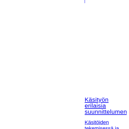
Käsityön
erilaisia
suunnittelumen
Käsitöiden
tekemisessä ja