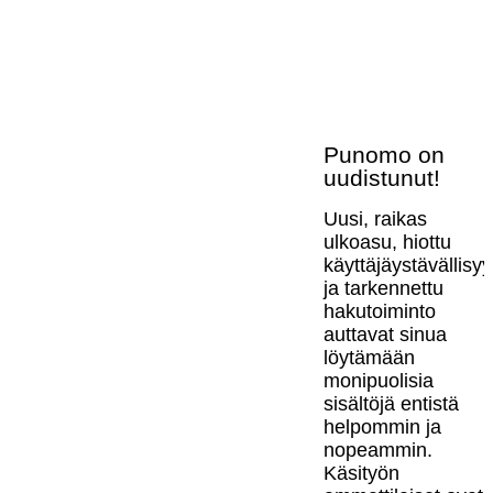
Punomo on
uudistunut!
Uusi, raikas
ulkoasu, hiottu
käyttäjäystävällisy
ja tarkennettu
hakutoiminto
auttavat sinua
löytämään
monipuolisia
sisältöjä entistä
helpommin ja
nopeammin.
Käsityön