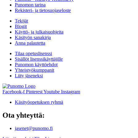
Punomon tarina
Rekisteri- ja tietosuojaseloste
Tekijät
Blogit
Käyttö- ja julkaisuohjeita
Käsityön sanakirja
Anna palautetta
Tilaa opetuslisenssi
Sisällöt lisenssikäyttäjille
Punomon käyttöehdot
Yhteistyökumppanit
Liity jäseneksi
Facebook-f
Pinterest
Youtube
Instagram
Käsityöopetuksen ryhmä
Ota yhteyttä:
jasenet@punomo.fi