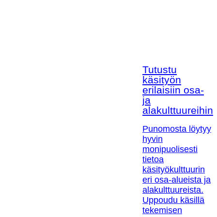
Tutustu
käsityön
erilaisiin osa-
ja
alakulttuureihin!
Punomosta löytyy
hyvin
monipuolisesti
tietoa
käsityökulttuurin
eri osa-alueista ja
alakulttuureista.
Uppoudu käsillä
tekemisen