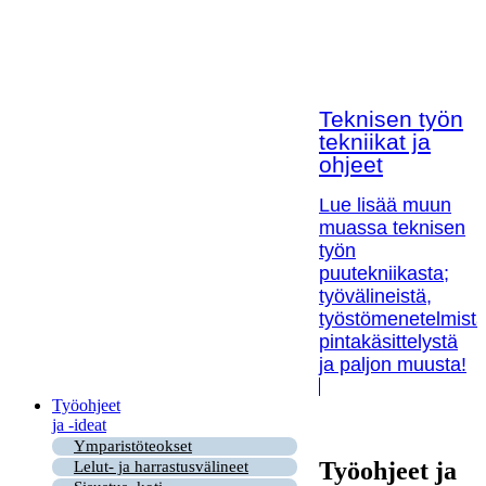
Teknisen työn
tekniikat ja
ohjeet
Lue lisää muun
muassa teknisen
työn
puutekniikasta;
työvälineistä,
työstömenetelmistä
pintakäsittelystä
ja paljon muusta!
Työohjeet
ja -ideat
Ymparistöteokset
Työohjeet ja
Lelut- ja harrastusvälineet