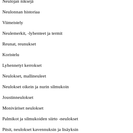
Neulojan niksejä
Neulonnan historiaa
Viimeistely
Neulemerkit, -lyhenteet ja termit
Reunat, reunukset
Koristelu
Lyhennetyt kerrokset
Neulokset, mallineuleet
Neulokset oikein ja nurin silmukoin
Joustinneulokset
Moniväriset neulokset
Palmikot ja silmukoiden siirto -neulokset
Pitsit, neulokset kavennuksin ja lisäyksin