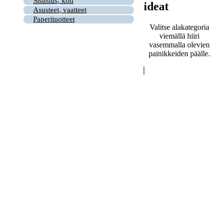
Sisustus, koti
ideat
Asusteet, vaatteet
Paperituotteet
Valitse alakategoria
viemällä hiiri
vasemmalla olevien
painikkeiden päälle.