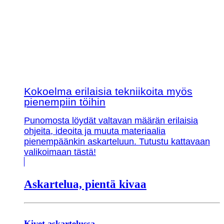
Kokoelma erilaisia tekniikoita myös
pienempiin töihin
Punomosta löydät valtavan määrän erilaisia
ohjeita, ideoita ja muuta materiaalia
pienempäänkin askarteluun. Tutustu kattavaan
valikoimaan tästä!
Askartelua, pientä kivaa
Kivet askartelussa