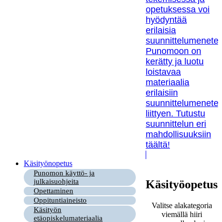
opetuksessa voi
hyödyntää
erilaisia
suunnittelumenetel
Punomoon on
kerätty ja luotu
loistavaa
materiaalia
erilaisiin
suunnittelumenetel
liittyen. Tutustu
suunnittelun eri
mahdollisuuksiin
täältä!
Käsityönopetus
Punomon käyttö- ja
julkaisuohjeita
Käsityöopetus
Opettaminen
Oppituntiaineisto
Valitse alakategoria
Käsityön
viemällä hiiri
etäopiskelumateriaalia