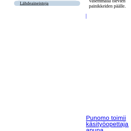
vasemmalla olevien
Lähdeaineistoja
painikkeiden päälle.
Punomo toimii
käsityöopettaja
apuna