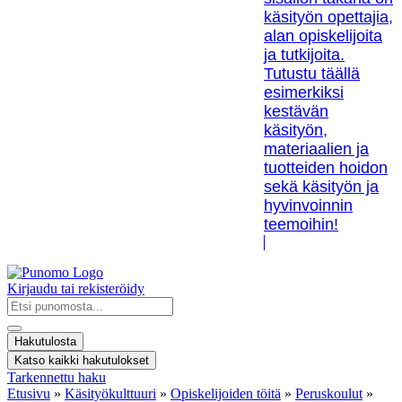
käsityön opettajia,
alan opiskelijoita
ja tutkijoita.
Tutustu täällä
esimerkiksi
kestävän
käsityön,
materiaalien ja
tuotteiden hoidon
sekä käsityön ja
hyvinvoinnin
teemoihin!
Kirjaudu tai rekisteröidy
Search
...
Hakutulosta
Katso kaikki hakutulokset
Tarkennettu haku
Etusivu
»
Käsityökulttuuri
»
Opiskelijoiden töitä
»
Peruskoulut
»