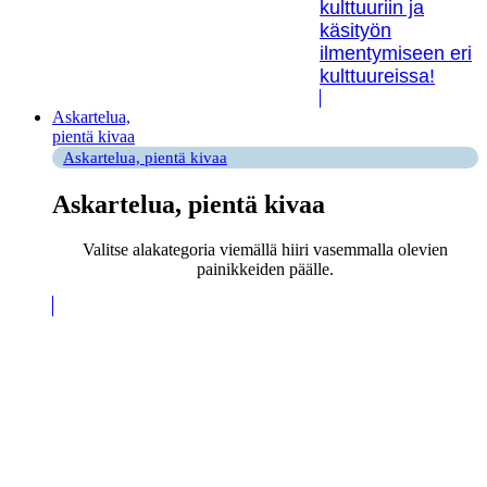
kulttuuriin ja
käsityön
ilmentymiseen eri
kulttuureissa!
Askartelua,
pientä kivaa
Askartelua, pientä kivaa
Askartelua, pientä kivaa
Valitse alakategoria viemällä hiiri vasemmalla olevien
painikkeiden päälle.