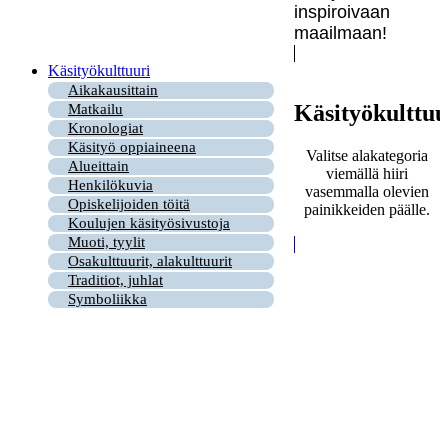
inspiroivaan
maailmaan!
Käsityökulttuuri
Aikakausittain
Käsityökulttuu
Matkailu
Kronologiat
Käsityö oppiaineena
Valitse alakategoria
Alueittain
viemällä hiiri
Henkilökuvia
vasemmalla olevien
Opiskelijoiden töitä
painikkeiden päälle.
Koulujen käsityösivustoja
Muoti, tyylit
Osakulttuurit, alakulttuurit
Traditiot, juhlat
Symboliikka