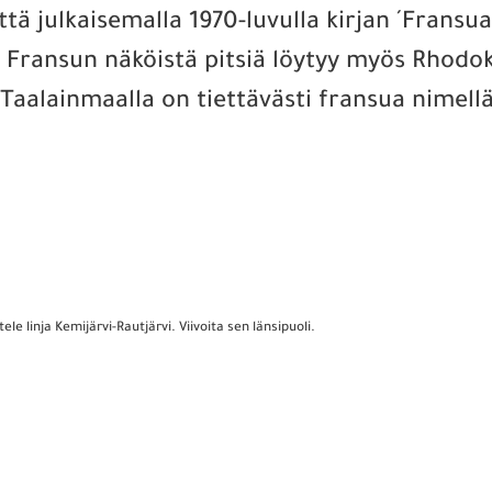
tä julkaisemalla 1970-luvulla kirjan ´Fransu
. Fransun näköistä pitsiä löytyy myös Rhodo
aalainmaalla on tiettävästi fransua nimellä 
 linja Kemijärvi-Rautjärvi. Viivoita sen länsipuoli.