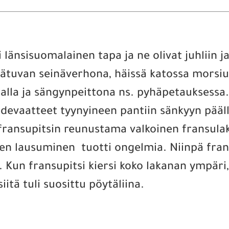
 länsisuomalainen tapa ja ne olivat juhliin ja
ätuvan seinäverhona, häissä katossa morsius
 alla ja sängynpeittona ns. pyhäpetauksessa. 
odevaatteet tyynyineen pantiin sänkyyn pääll
i fransupitsin reunustama valkoinen fransula
aimen lausuminen tuotti ongelmia. Niinpä fr
. Kun fransupitsi kiersi koko lakanan ympäri,
itä tuli suosittu pöytäliina.