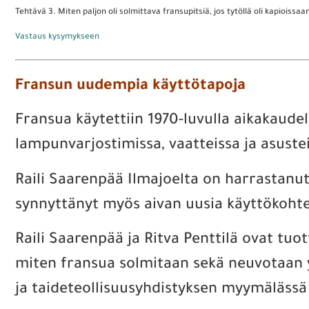
Tehtävä 3. Miten paljon oli solmittava fransupitsiä, jos tytöllä oli kapioissa
Vastaus kysymykseen
Fransun uudempia käyttötapoja
Fransua käytettiin 1970-luvulla aikakaudel
lampunvarjostimissa, vaatteissa ja asuste
Raili Saarenpää Ilmajoelta on harrastanut
synnyttänyt myös aivan uusia käyttökohtei
Raili Saarenpää ja Ritva Penttilä ovat tuo
miten fransua solmitaan sekä neuvotaan 
ja taideteollisuusyhdistyksen myymälässä