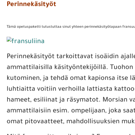
Perinnekäsityöt
Tämä opetuspaketti tutustuttaa sinut yhteen perinnekäsityötapaan fransu
Perinnekäsityöt tarkoittavat isoäidin ajall
ammattilaisilla käsityöntekijöillä. Tuohon
kutominen, ja tehdä omat kapionsa itse läh
luhtiaitta voitiin verhoilla lattiasta katto
hameet, esiliinat ja räsymatot. Morsian v
ammattilaisiin esim. ompelijaan, joka sa
omat pitovaatteet, mahdollisuuksien mukaa