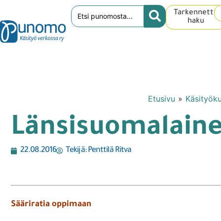
Tarkennettu
haku
Etusivu
»
Käsityöku
Länsisuomalaine
22.08.2016
Tekijä:
Penttilä Ritva
Sääriratia oppimaan