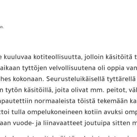
un.
e kuuluvaa kotiteollisuutta, jolloin käsitöitä
 aikaan tyttöjen velvollisuutena oli oppia va
es kokonaan. Seurusteluikäisellä tyttärellä o
on tytön käsitöillä, joita olivat mm. peitot, v
apautettiin normaaleista töistä tekemään ka
attoi tulla ompelukoneineen kotiin avuksi o
n vuode- ja liinavaatteet joutuipa sitten m