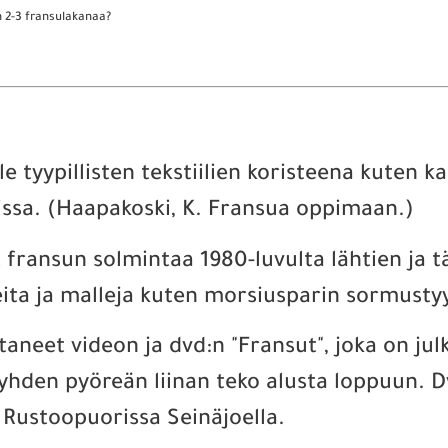
an 2-3 fransulakanaa?
le tyypillisten tekstiilien koristeena kuten 
issa. (Haapakoski, K. Fransua oppimaan.)
 fransun solmintaa 1980-luvulta lähtien ja 
ta ja malleja kuten morsiusparin sormustyyn
ttaneet videon ja dvd:n "Fransut", joka on ju
yhden pyöreän liinan teko alusta loppuun. 
 Rustoopuorissa Seinäjoella.