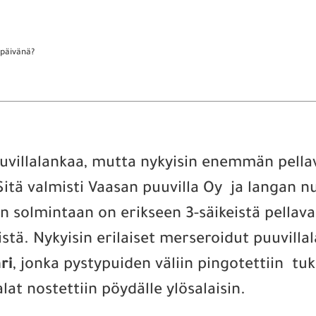
ypäivänä?
uvillalankaa, mutta nykyisin enemmän pellav
 Sitä valmisti Vaasan puuvilla Oy ja langan nu
n solmintaan on erikseen 3-säikeistä pellav
äristä. Nykyisin erilaiset merseroidut puuvi
ri
, jonka pystypuiden väliin pingotettiin tuk
lat nostettiin pöydälle ylösalaisin.