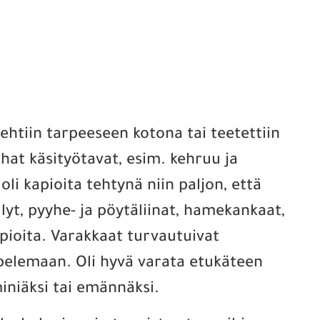
 tehtiin tarpeeseen kotona tai teetettiin
nhat käsityötavat, esim. kehruu ja
li kapioita tehtynä niin paljon, että
ällyt, pyyhe- ja pöytäliinat, hamekankaat,
pioita. Varakkaat turvautuivat
mpelemaan. Oli hyvä varata etukäteen
iniäksi tai emännäksi.