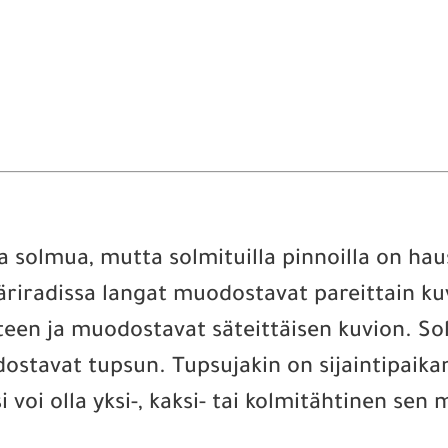
a solmua, mutta solmituilla pinnoilla on ha
äriradissa langat muodostavat pareittain kuv
een ja muodostavat säteittäisen kuvion. Sol
tavat tupsun. Tupsujakin on sijaintipaikan
i voi olla yksi-, kaksi- tai kolmitähtinen se