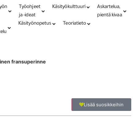
työn
Työohjeet
Käsityökulttuuri
Askartelua,
ja -ideat
pientä kivaa
Käsityönopetus
Teoriatieto
telu
inen fransuperinne
Lisää suosikkeihin