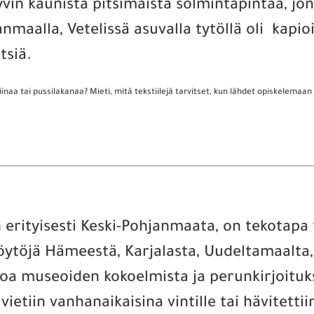
yvin kaunista pitsimäistä solmintapintaa, j
nmaalla, Vetelissä asuvalla tytöllä oli kapio
tsiä.
naa tai pussilakanaa? Mieti, mitä tekstiilejä tarvitset, kun lähdet opiskelemaan
 erityisesti Keski-Pohjanmaata, on tekotap
löytöjä Hämeestä, Karjalasta, Uudeltamaalta
oa museoiden kokoelmista ja perunkirjoituks
ietiin vanhanaikaisina vintille tai hävitetti