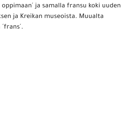
a oppimaan´ ja samalla fransu koki uuden
ksen ja Kreikan museoista. Muualta
´frans´.