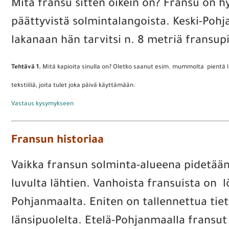
Mitä fransu sitten oikein on? Fransu on h
päättyvistä solmintalangoista. Keski-Pohja
lakanaan hän tarvitsi n. 8 metriä fransupi
Tehtävä 1.
Mitä kapioita sinulla on? Oletko saanut esim. mummolta pientä lii
tekstiiliä, joita tulet joka päivä käyttämään.
Vastaus kysymykseen
Fransun historiaa
Vaikka fransun solminta-alueena pidetään
luvulta lähtien. Vanhoista fransuista on 
Pohjanmaalta. Eniten on tallennettua tiet
länsipuolelta. Etelä-Pohjanmaalla fransut v