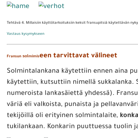
Tehtävä 4. Millaisiin käyttötarkoituksiin keksit fransupitsiä käytettävän nyk
Vastaus kysymykseen
een tarvittavat välineet
sol
Fransun
mimis
Solmintalankana käytettiin ennen aina pu
käytettiin, kutsuttiin nimellä sukkalanka.
numeroista lankasäiettä yhdessä). Fransu
väriä eli valkoista, punaista ja pellavanv
tekijöillä oli erityinen solmintalaite,
konka
tukilankaan. Konkarin puuttuessa tuolin ja