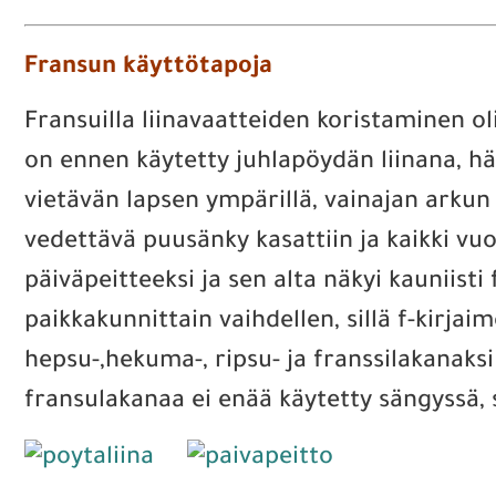
Fransun käyttötapoja
Fransuilla liinavaatteiden koristaminen oli
on ennen käytetty juhlapöydän liinana, hä
vietävän lapsen ympärillä, vainajan arkun
vedettävä puusänky kasattiin ja kaikki vu
päiväpeitteeksi ja sen alta näkyi kauniist
paikkakunnittain vaihdellen, sillä f-kirj
hepsu-,hekuma-, ripsu- ja franssilakanaksi
fransulakanaa ei enää käytetty sängyssä, si