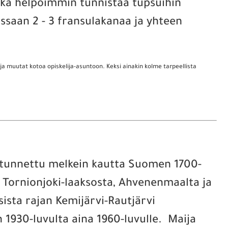
onka helpoimmin tunnistaa tupsuihin
issaan 2 - 3 fransulakanaa ja yhteen
 ja muutat kotoa opiskelija-asuntoon. Keksi ainakin kolme tarpeellista
a tunnettu melkein kautta Suomen 1700-
, Tornionjoki-laaksosta, Ahvenenmaalta ja
ista rajan Kemijärvi-Rautjärvi
in 1930-luvulta aina 1960-luvulle. Maija