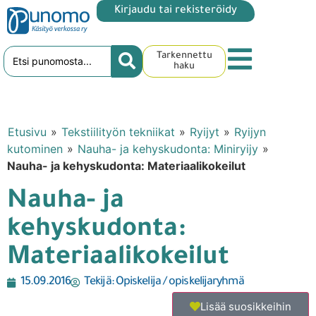
Kirjaudu tai rekisteröidy
Tarkennettu
haku
Etusivu
»
Tekstiilityön tekniikat
»
Ryijyt
»
Ryijyn
kutominen
»
Nauha- ja kehyskudonta: Miniryijy
»
Nauha- ja kehyskudonta: Materiaalikokeilut
Nauha- ja
kehyskudonta:
Materiaalikokeilut
15.09.2016
Tekijä:
Opiskelija / opiskelijaryhmä
Lisää suosikkeihin