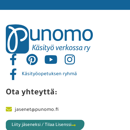
Käsityöopetuksen ryhmä
Ota yhteyttä:
jasenet@punomo.fi
Liity jäseneksi / Tilaa Lisenssi