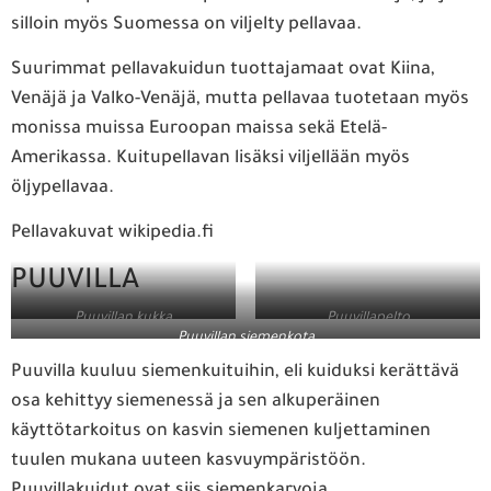
silloin myös Suomessa on viljelty pellavaa.
Suurimmat pellavakuidun tuottajamaat ovat Kiina,
Venäjä ja Valko-Venäjä, mutta pellavaa tuotetaan myös
monissa muissa Euroopan maissa sekä Etelä-
Amerikassa. Kuitupellavan lisäksi viljellään myös
öljypellavaa.
Pellavakuvat wikipedia.fi
PUUVILLA
Puuvillan kukka
Puuvillapelto
Puuvillan siemenkota
Puuvilla kuuluu siemenkuituihin, eli kuiduksi kerättävä
osa kehittyy siemenessä ja sen alkuperäinen
käyttötarkoitus on kasvin siemenen kuljettaminen
tuulen mukana uuteen kasvuympäristöön.
Puuvillakuidut ovat siis siemenkarvoja.