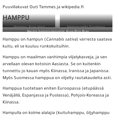
Puuvillakuvat Outi Temmes ja wikipedia.fi
HAMPPU
Hamppu. Kuva: Jenni
Hamppupelto Suomessa.
Neulos hamppulangasta. Kuva Pirjo Brax
Kärmeniemi
Kuva: Jenni Kärmeniemi
Hamppu on hampun (
Cannabis sativa
) varresta saatava
kuitu, eli se kuuluu runkokuituihin.
Hamppu on maailman vanhimpia viljelykasveja, ja sen
arvellaan olevan kotoisin Aasiasta. Se on kuitenkin
tunnettu jo kauan myös Kiinassa, Iranissa ja Japanissa.
Myös Suomessa hamppua on viljelty rautakaudelta asti.
Hamppua tuotetaan eniten Euroopassa (etupäässä
Venäjällä, Espanjassa ja Puolassa), Pohjois-Koreassa ja
Kiinassa.
Hampulla on kolme alalajia (kuituhamppu, öljyhamppu