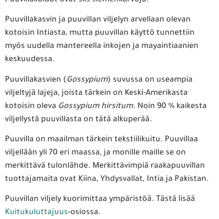
Puuvillakasvin ja puuvillan viljelyn arvellaan olevan
kotoisin Intiasta, mutta puuvillan käyttö tunnettiin
myös uudella mantereella inkojen ja mayaintiaanien
keskuudessa.
Puuvillakasvien (
Gossypium
) suvussa on useampia
viljeltyjä lajeja, joista tärkein on Keski-Amerikasta
kotoisin oleva
Gossypium hirsitum
. Noin 90 % kaikesta
viljellystä puuvillasta on tätä alkuperää.
Puuvilla on maailman tärkein tekstiilikuitu. Puuvillaa
viljellään yli 70 eri maassa, ja monille maille se on
merkittävä tulonlähde. Merkittävimpiä raakapuuvillan
tuottajamaita ovat Kiina, Yhdysvallat, Intia ja Pakistan.
Puuvillan viljely kuorimittaa ympäristöä. Tästä lisää
Kuitukuluttajuus
-osiossa.