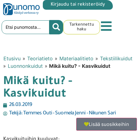
Kirjaudu tai rekisteröidy
Tarkennettu
haku
Etusivu
»
Teoriatieto
»
Materiaalitieto
»
Tekstiilikuidut
»
Luonnonkuidut
»
Mikä kuitu? - Kasvikuidut
Mikä kuitu? -
Kasvikuidut
26.03.2019
Tekijä:
Temmes Outi - Suomela Jenni - Nikunen Sari
Lisää suosikkeihin
Kasvikuituihin kuuluvat: