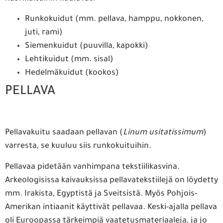
Runkokuidut (mm. pellava, hamppu, nokkonen,
juti, rami)
Siemenkuidut (puuvilla, kapokki)
Lehtikuidut (mm. sisal)
Hedelmäkuidut (kookos)
PELLAVA
Pellavakuitu saadaan pellavan (
Linum usitatissimum
)
varresta, se kuuluu siis runkokuituihin.
Pellavaa pidetään vanhimpana tekstiilikasvina.
Arkeologisissa kaivauksissa pellavatekstiilejä on löydetty
mm. Irakista, Egyptistä ja Sveitsistä. Myös Pohjois-
Amerikan intiaanit käyttivät pellavaa. Keski-ajalla pellava
oli Euroopassa tärkeimpiä vaatetusmateriaaleja, ja jo