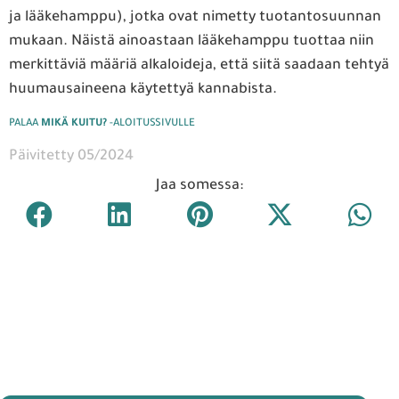
ja lääkehamppu), jotka ovat nimetty tuotantosuunnan
mukaan. Näistä ainoastaan lääkehamppu tuottaa niin
merkittäviä määriä alkaloideja, että siitä saadaan tehtyä
huumausaineena käytettyä kannabista.
PALAA
MIKÄ KUITU?
-ALOITUSSIVULLE
Päivitetty 05/2024
Jaa somessa: