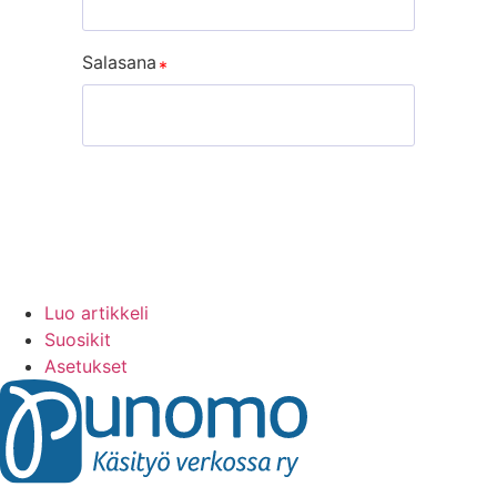
Salasana
Rekisteröidy
Sign In
Luo artikkeli
Suosikit
Asetukset