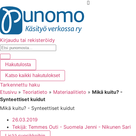
Kirjaudu tai rekisteröidy
Hakutulosta
Katso kaikki hakutulokset
Tarkennettu haku
Etusivu
»
Teoriatieto
»
Materiaalitieto
»
Mikä kuitu? -
Synteettiset kuidut
Mikä kuitu? - Synteettiset kuidut
26.03.2019
Tekijä:
Temmes Outi - Suomela Jenni - Nikunen Sari
Lisää suosikkeihin