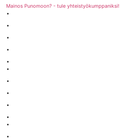
Mainos Punomoon? - tule yhteistyökumppaniksi!
Mediakortti ja yhteystiedot
Punomoputiikki
Punomo - Käsityö verkossa ry
Punomon tarina
Rekisteri- ja tietosuojaseloste
Tekijät
Blogit
Käyttö- ja julkaisuohjeita
Käsityön sanakirja
Anna palautetta
Tilaa opetuslisenssi
Sisällöt lisenssikäyttäjille