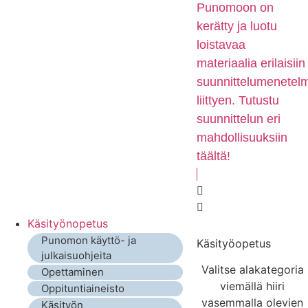
Punomoon on
kerätty ja luotu
loistavaa
materiaalia erilaisiin
suunnittelumenetelm
liittyen. Tutustu
suunnittelun eri
mahdollisuuksiin
täältä!
Käsityönopetus
Punomon käyttö- ja
Käsityöopetus
julkaisuohjeita
Valitse alakategoria
Opettaminen
viemällä hiiri
Oppituntiaineisto
vasemmalla olevien
Käsityön