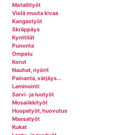
Metallityöt
Vielä muuta kivaa
Kangastyöt
Skräppäys
Kynttilät
Punonta
Ompelu
Korut
Nauhat, nyörit
Painanta, värjäys...
Laminointi
Sarvi- ja luutyöt
Mosaiikkityöt
Huopatyöt, huovutus
Massatyöt
Kukat