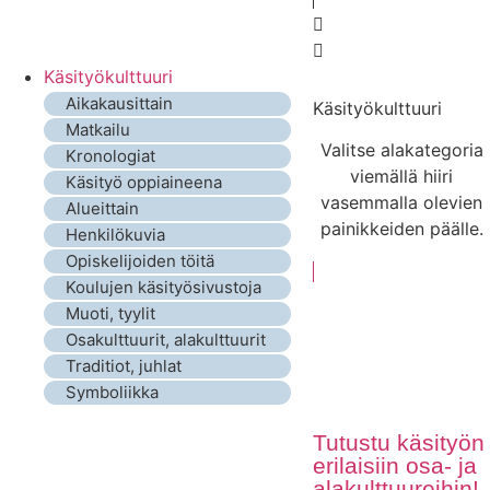
Käsityökulttuuri
Aikakausittain
Käsityökulttuuri
Matkailu
Valitse alakategoria
Kronologiat
viemällä hiiri
Käsityö oppiaineena
vasemmalla olevien
Alueittain
painikkeiden päälle.
Henkilökuvia
Opiskelijoiden töitä
Koulujen käsityösivustoja
Muoti, tyylit
Osakulttuurit, alakulttuurit
Traditiot, juhlat
Symboliikka
Tutustu käsityön
erilaisiin osa- ja
alakulttuureihin!