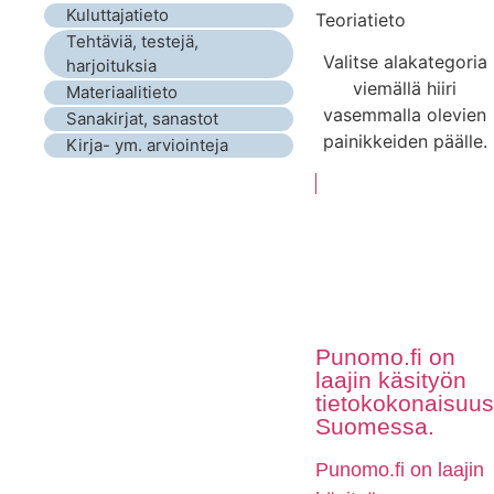
Kuluttajatieto
Teoriatieto
Tehtäviä, testejä,
Valitse alakategoria
harjoituksia
viemällä hiiri
Materiaalitieto
vasemmalla olevien
Sanakirjat, sanastot
painikkeiden päälle.
Kirja- ym. arviointeja
Punomo.fi on
laajin käsityön
tietokokonaisuus
Suomessa.
Punomo.fi on laajin