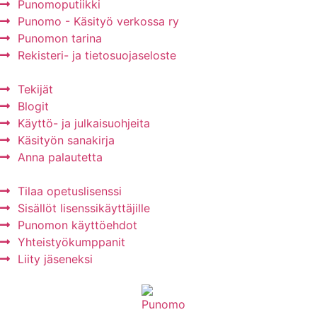
Punomoputiikki
Punomo - Käsityö verkossa ry
Punomon tarina
Rekisteri- ja tietosuojaseloste
Tekijät
Blogit
Käyttö- ja julkaisuohjeita
Käsityön sanakirja
Anna palautetta
Tilaa opetuslisenssi
Sisällöt lisenssikäyttäjille
Punomon käyttöehdot
Yhteistyökumppanit
Liity jäseneksi