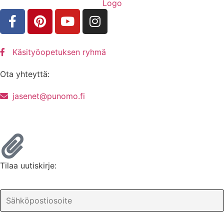
Käsityöopetuksen ryhmä
Ota yhteyttä:
jasenet@punomo.fi
Liity jäseneksi / Tilaa Lisenssi
Tilaa uutiskirje: