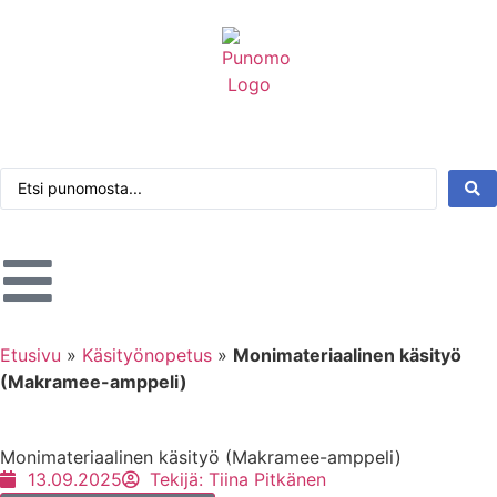
Kirjaudu tai rekisteröidy
Tarkennettu haku
Etusivu
»
Käsityönopetus
»
Monimateriaalinen käsityö
(Makramee-amppeli)
Monimateriaalinen käsityö (Makramee-amppeli)
13.09.2025
Tekijä:
Tiina Pitkänen