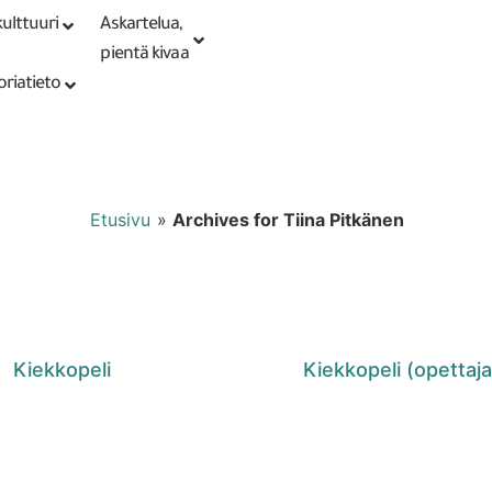
ulttuuri
Askartelua,
Kirjaudu tai
Punomoputiikki
rekisteröidy
pientä kivaa
oriatieto
Etusivu
»
Archives for Tiina Pitkänen
Kiekkopeli
Kiekkopeli (opettaja