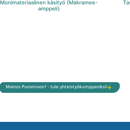
Monimateriaalinen käsityö (Makramee-
Ta
amppeli)
Mainos Punomoon? - tule yhteistyökumppaniksi!