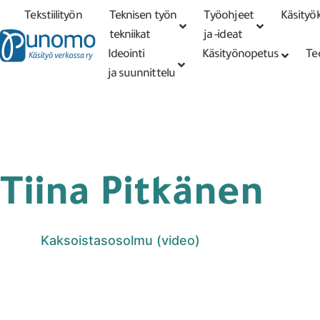
Tekstiilityön
Teknisen työn
Työohjeet
Käsityök
Tarkennettu
haku
tekniikat
tekniikat
ja -ideat
Ideointi
Käsityönopetus
Te
ja suunnittelu
Tiina Pitkänen
Kaksoistasosolmu (video)