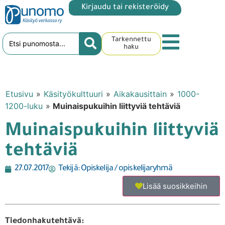
Kirjaudu tai rekisteröidy
Tarkennettu
haku
Etusivu
»
Käsityökulttuuri
»
Aikakausittain
»
1000-
1200-luku
»
Muinaispukuihin liittyviä tehtäviä
Muinaispukuihin liittyviä
tehtäviä
27.07.2017
Tekijä:
Opiskelija / opiskelijaryhmä
Lisää suosikkeihin
Tiedonhakutehtävä: