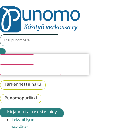
Hakutulosta
Katso kaikki hakutulokset
Tarkennettu haku
Punomoputiikki
Kirjaudu tai rekisteröidy
Tekstiilityön