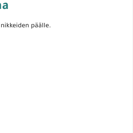
aa
inikkeiden päälle.