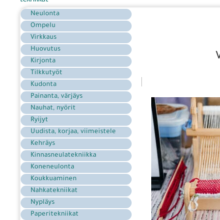
tekniikat
Neulonta
Ompelu
Virkkaus
Huovutus
Kirjonta
Tilkkutyöt
Kudonta
Painanta, värjäys
Nauhat, nyörit
Ryijyt
Uudista, korjaa, viimeistele
Kehräys
Kinnasneulatekniikka
Koneneulonta
Koukkuaminen
Nahkatekniikat
Nypläys
Paperitekniikat