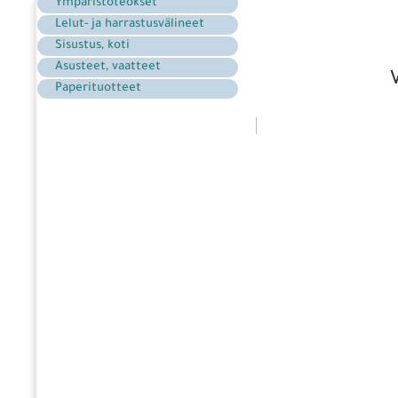
Ymparistöteokset
Lelut- ja harrastusvälineet
Sisustus, koti
Asusteet, vaatteet
Paperituotteet