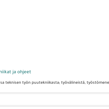
iikat ja ohjeet
a teknisen työn puutekniikasta; työvälineistä, työstömenet