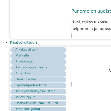
Punomo on uudist
Uusi, raikas ulkoasu,
helpommin ja nopeam
Käsityökulttuuri
Aikakausittain
Matkailu
Kronologiat
Käsityö oppiaineena
Alueittain
Henkilökuvia
Opiskelijoiden töitä
Koulujen käsityösivustoja
Muoti, tyylit
Osakulttuurit, alakulttuurit
Traditiot, juhlat