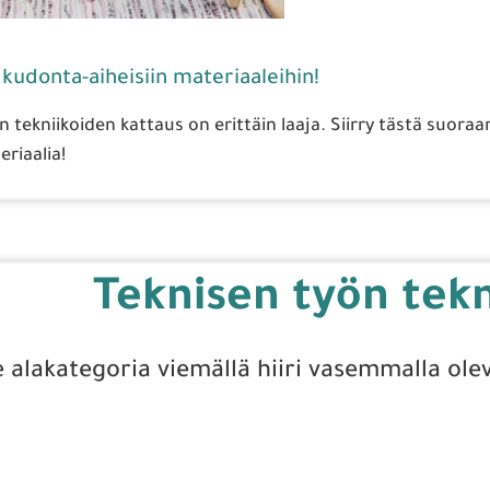
udonta-aiheisiin materiaaleihin!
 tekniikoiden kattaus on erittäin laaja. Siirry tästä suora
riaalia!
Teknisen työn tekn
e alakategoria viemällä hiiri vasemmalla olev