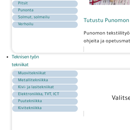
Pitsit
Punonta
Solmut, solmeilu
Tutustu Punomon k
Verhoilu
Punomon tekstiilityön
ohjeita ja opetusmate
Teknisen työn
tekniikat
Muovitekniikat
Metallitekniikka
Kivi- ja lasitekniikat
Elektroniikka, TVT, ICT
Valits
Puutekniikka
Kivitekniikka