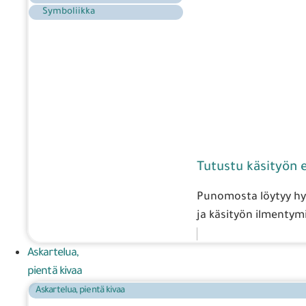
Symboliikka
Tutustu käsityön er
Punomosta löytyy hyvi
ja käsityön ilmentymi
Askartelua,
pientä kivaa
Askartelua, pientä kivaa