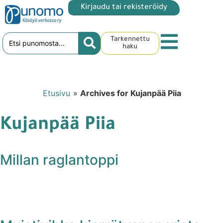
Kirjaudu tai rekisteröidy
Tarkennettu
haku
Etusivu
»
Archives for Kujanpää Piia
Kujanpää Piia
Millan raglantoppi